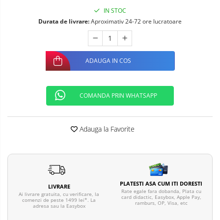
Telefoane mobile ALTE BRANDURI
IN STOC
Durata de livrare:
Aproximativ 24-72 ore lucratoare
ADAUGA IN COS
COMANDA PRIN WHATSAPP
Adauga la Favorite
PLATESTI ASA CUM ITI DORESTI
LIVRARE
Rate egale fara dobanda, Plata cu
Ai livrare gratuita, cu verificare, la
card didactic, Easybox, Apple Pay,
comenzi de peste 1499 lei*. La
ramburs, OP, Visa, etc
adresa sau la Easybox