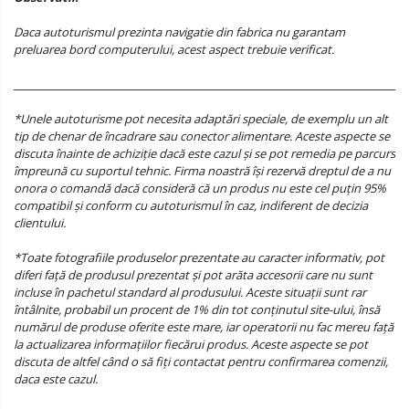
Daca autoturismul prezinta navigatie din fabrica nu garantam
preluarea bord computerului, acest aspect trebuie verificat.
______________________________________________________________________________________
*Unele autoturisme pot necesita adaptări speciale, de exemplu un alt
tip de chenar de încadrare sau conector alimentare. Aceste aspecte se
discuta înainte de achiziție dacă este cazul și se pot remedia pe parcurs
împreună cu suportul tehnic. Firma noastră își rezervă dreptul de a nu
onora o comandă dacă consideră că un produs nu este cel puțin 95%
compatibil și conform cu autoturismul în caz, indiferent de decizia
clientului.
*Toate fotografiile produselor prezentate au caracter informativ, pot
diferi față de produsul prezentat și pot arăta accesorii care nu sunt
incluse în pachetul standard al produsului. Aceste situații sunt rar
întâlnite, probabil un procent de 1% din tot conținutul site-ului, însă
numărul de produse oferite este mare, iar operatorii nu fac mereu față
la actualizarea informațiilor fiecărui produs. Aceste aspecte se pot
discuta de altfel când o să fiți contactat pentru confirmarea comenzii,
daca este cazul.