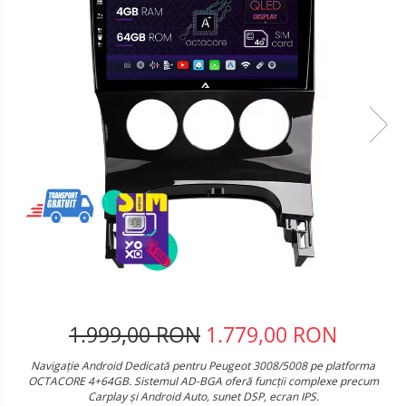
Telefoane mobile Oukitel
Telefoane mobile Ulefone
Telefoane mobile Unihertz
Telefoane mobile Cubot
Telefoane mobile Blackview
Telefoane mobile OSCAL
Telefoane mobile Fossibot
Telefoane mobile Lagenio
Telefoane mobile Samsung
Telefoane mobile iSEN
Telefoane mobile F150
Telefoane mobile HUAWEI
Telefoane mobile iHunt
Telefoane mobile Xiaomi
1.999,00 RON
1.779,00 RON
Telefoane mobile AGM
Navigație Android Dedicată pentru Peugeot 3008/5008 pe platforma
Telefoane mobile Realme
OCTACORE 4+64GB. Sistemul AD-BGA oferă funcții complexe precum
Telefoane mobile ZTE Nubia
Carplay și Android Auto, sunet DSP, ecran IPS.