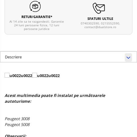
RETUR/GARANTIE*
SFATURI ULTILE
Ai 14 zile sa te razgandesti. Garantie
0740302590, 0215552590,
24 luni persoane fizice, 12 luni
contact@dualstore.ro
persoane juridice
Descriere
Acest multimedia poate fi instalat pe următoarele
autoturisme:
Peugeot 3008
Peugeot 5008
Observatii: