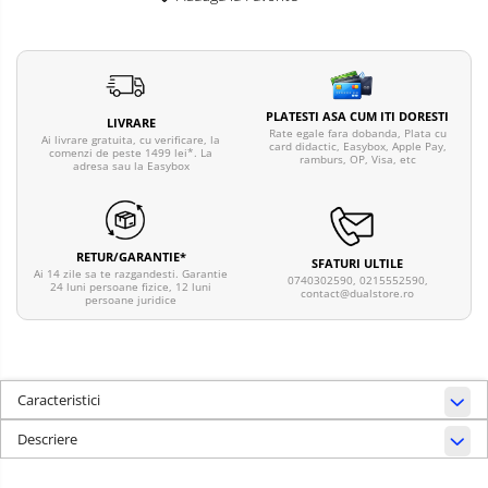
PLATESTI ASA CUM ITI DORESTI
LIVRARE
Rate egale fara dobanda, Plata cu
Ai livrare gratuita, cu verificare, la
card didactic, Easybox, Apple Pay,
comenzi de peste 1499 lei*. La
ramburs, OP, Visa, etc
adresa sau la Easybox
RETUR/GARANTIE*
SFATURI ULTILE
Ai 14 zile sa te razgandesti. Garantie
0740302590, 0215552590,
24 luni persoane fizice, 12 luni
contact@dualstore.ro
persoane juridice
Caracteristici
Descriere