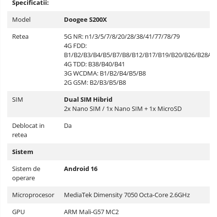
Specificatii:
Model
Doogee S200X
Retea
5G NR: n1/3/5/7/8/20/28/38/41/77/78/79
4G FDD:
B1/B2/B3/B4/B5/B7/B8/B12/B17/B19/B20/B26/B28AB
4G TDD: B38/B40/B41
3G WCDMA: B1/B2/B4/B5/B8
2G GSM: B2/B3/B5/B8
SIM
Dual SIM Hibrid
2x Nano SIM / 1x Nano SIM + 1x MicroSD
Deblocat in
Da
retea
Sistem
Sistem de
Android 16
operare
Microprocesor
MediaTek Dimensity 7050 Octa-Core 2.6GHz
GPU
ARM Mali-G57 MC2