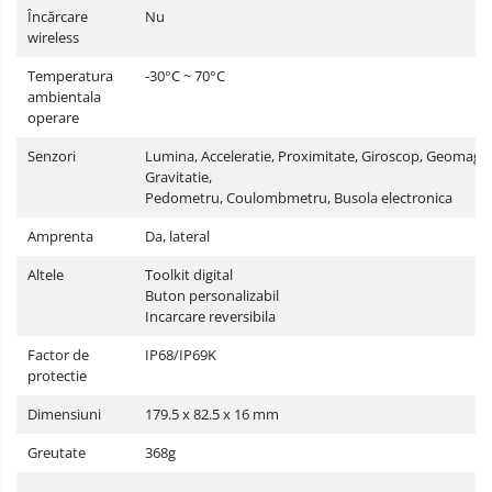
Încărcare
Nu
wireless
Temperatura
-30°C ~ 70°C
ambientala
operare
Senzori
Lumina, Acceleratie, Proximitate, Giroscop, Geomagne
Gravitatie,
Pedometru, Coulombmetru, Busola electronica
Amprenta
Da, lateral
Altele
Toolkit digital
Buton personalizabil
Incarcare reversibila
Factor de
IP68/IP69K
protectie
Dimensiuni
179.5 x 82.5 x 16 mm
Greutate
368g