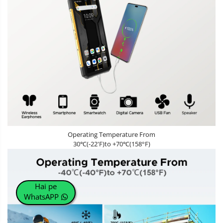
Operating Temperature From
30℃(-22'F)to +70℃(158°F)
Hai pe
WhatsAPP