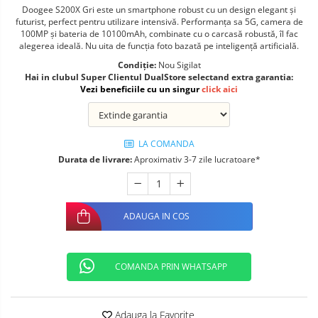
Doogee S200X Gri este un smartphone robust cu un design elegant și
Telefoane mobile ALTE BRANDURI
futurist, perfect pentru utilizare intensivă. Performanța sa 5G, camera de
100MP și bateria de 10100mAh, combinate cu o carcasă robustă, îl fac
alegerea ideală. Nu uita de funcția foto bazată pe inteligență artificială.
Condiție:
Nou Sigilat
Hai in clubul Super Clientul DualStore selectand extra garantia:
Vezi beneficiile cu un singur
click aici
LA COMANDA
Durata de livrare:
Aproximativ 3-7 zile lucratoare*
ADAUGA IN COS
COMANDA PRIN WHATSAPP
Adauga la Favorite