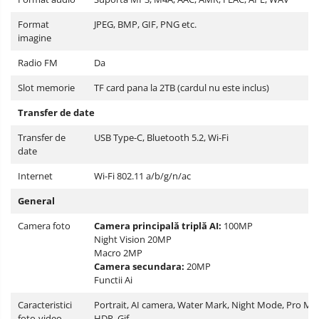
Format
JPEG, BMP, GIF, PNG etc.
imagine
Radio FM
Da
Slot memorie
TF card pana la 2TB (cardul nu este inclus)
Transfer de date
Transfer de
USB Type-C, Bluetooth 5.2, Wi-Fi
date
Internet
Wi-Fi 802.11 a/b/g/n/ac
General
Camera foto
Camera principală triplă AI:
100MP
Night Vision 20MP
Macro 2MP
Camera secundara:
20MP
Functii Ai
Caracteristici
Portrait, AI camera, Water Mark, Night Mode, Pro Mo
foto-video
HDR, Gif,