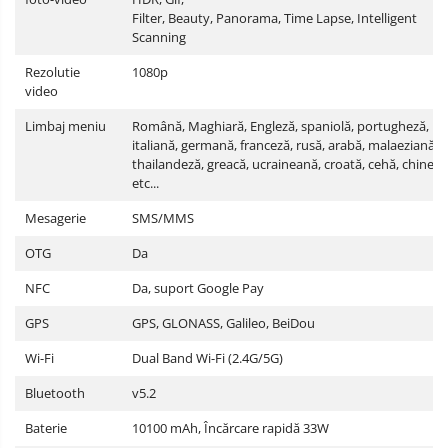
Filter, Beauty, Panorama, Time Lapse, Intelligent
Scanning
Rezolutie
1080p
video
Limbaj meniu
Română, Maghiară, Engleză, spaniolă, portugheză,
italiană, germană, franceză, rusă, arabă, malaeziană,
thailandeză, greacă, ucraineană, croată, cehă, chineză
etc...
Mesagerie
SMS/MMS
OTG
Da
NFC
Da, suport Google Pay
GPS
GPS, GLONASS, Galileo, BeiDou
Wi-Fi
Dual Band Wi-Fi (2.4G/5G)
Bluetooth
v5.2
Baterie
10100 mAh, Încărcare rapidă 33W