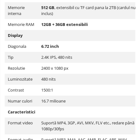
Memorie
512 GB
, extensibil cu TF card pana la 2TB (cardul nu e
interna
inclus)
Memorie RAM
12GB + 36GB extensibili
Display
Diagonala
6.72 inch
Tip
2.4K IPS, 480 nits
Rezolutie
2400 x 1080 px
Luminozitate
480 nits
Contrast
1500:1
Numar culori
16.7 milioane
Caracteristici
Format video
Suportă MP4, 3GP, AVI, MKV, FLV etc., redare până la
1080p/30fps
Format audio
Suportă MP3, M4A, AAC, AMR, FLAC, APE, WAV