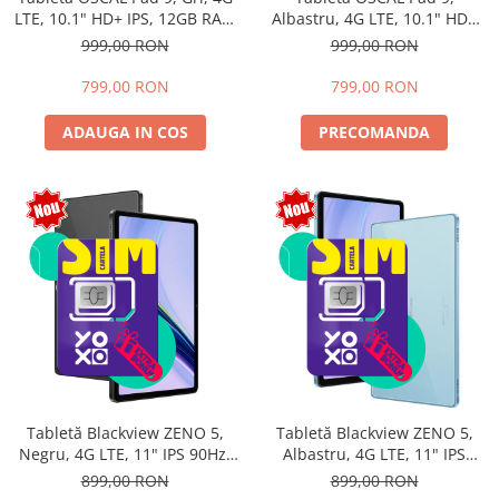
LTE, 10.1" HD+ IPS, 12GB RAM
Albastru, 4G LTE, 10.1" HD+
(4GB + 8GB extensibili),
IPS, 12GB RAM (4GB + 8GB
999,00 RON
999,00 RON
128GB, Android 15, 7700mAh,
extensibili), 128GB, Android
Dual SIM
15, 7700mAh, Dual SIM
799,00 RON
799,00 RON
ADAUGA IN COS
PRECOMANDA
Tabletă Blackview ZENO 5,
Tabletă Blackview ZENO 5,
Negru, 4G LTE, 11" IPS 90Hz,
Albastru, 4G LTE, 11" IPS
12GB RAM (3GB + 9GB
90Hz, 12GB RAM (3GB + 9GB
899,00 RON
899,00 RON
extensibili), 128GB, Android
extensibili), 128GB, Android