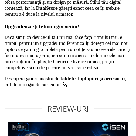
oferă performanță și un design pe măsură. Stilul tău digital 
contează, iar la 
DualStore
 găsești exact ceea ce îți trebuie 
pentru a-l duce la nivelul următor.
Upgradează-ți tehnologia acum!
Dacă simți că device-ul tău nu mai face față ritmului tău, e 
timpul pentru un upgrade! Indiferent că îți dorești cel mai nou 
laptop de gaming, o tabletă pentru notițe sau accesoriile care îți 
fac munca mai ușoară, noi suntem aici să-ți oferim cele mai 
bune opțiuni. În plus, te bucuri de livrare rapidă, prețuri 
competitive și oferte pe care nu vrei să le ratezi.
Descoperă gama noastră de 
tablete, laptopuri și accesorii
 și 
ia-ți tehnologia de partea ta! 🚀
REVIEW-URI