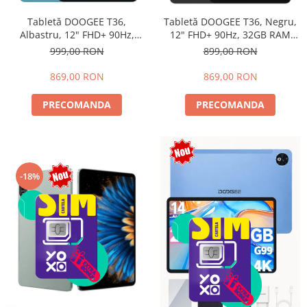
Tabletă DOOGEE T36,
Tabletă DOOGEE T36, Negru,
Albastru, 12" FHD+ 90Hz,
12" FHD+ 90Hz, 32GB RAM
32GB RAM (8GB + 24GB
(8GB + 24GB extensibili),
999,00 RON
899,00 RON
extensibili), 256GB, Android
256GB, Android 15, 8800mAh,
15, 8800mAh, Dual SIM
Dual SIM
869,00 RON
869,00 RON
PRECOMANDA
PRECOMANDA
-18%