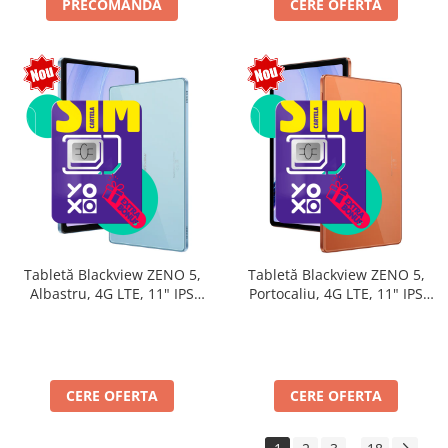
PRECOMANDA
CERE OFERTA
Tabletă Blackview ZENO 5,
Tabletă Blackview ZENO 5,
Albastru, 4G LTE, 11" IPS
Portocaliu, 4G LTE, 11" IPS
90Hz, 32GB RAM (8GB + 24GB
90Hz, 32GB RAM (8GB + 24GB
extensibili), 128GB, Android
extensibili), 128GB, Android
16, Unisoc T7250, 8300mAh,
16, Unisoc T7250, 8300mAh,
Doke AI 2.0, Gemini AI, Dual
Doke AI 2.0, Gemini AI, Dual
SIM
SIM
CERE OFERTA
CERE OFERTA