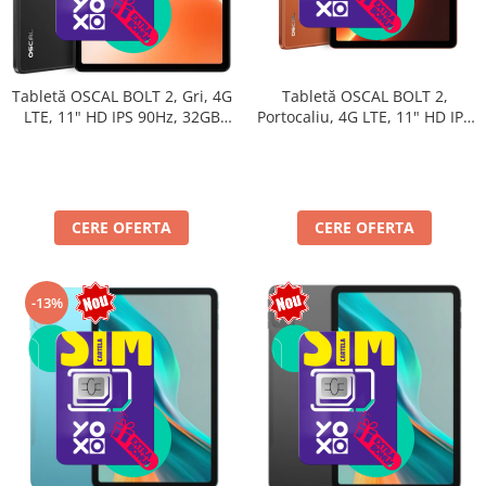
Tabletă OSCAL BOLT 2,
Tabletă OSCAL BOLT 2, Gri, 4G
Portocaliu, 4G LTE, 11" HD IPS
LTE, 11" HD IPS 90Hz, 32GB
90Hz, 32GB RAM (8GB + 24GB
RAM (8GB + 24GB extensibili),
extensibili), 128GB, Unisoc
128GB, Unisoc T7250,
T7250, 8300mAh, Android 16,
8300mAh, Android 16, Dual
Dual SIM
SIM
CERE OFERTA
CERE OFERTA
-13%