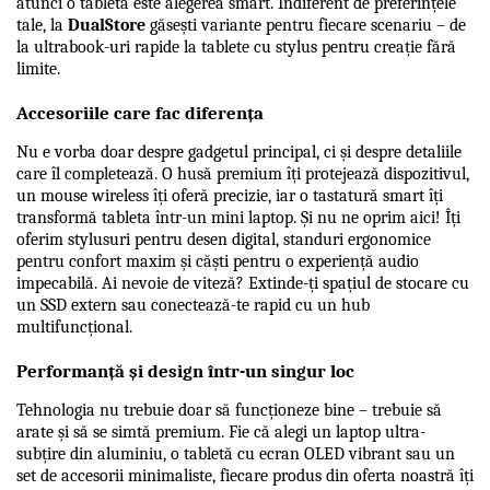
atunci o tabletă este alegerea smart. Indiferent de preferințele 
tale, la 
DualStore
 găsești variante pentru fiecare scenariu – de 
la ultrabook-uri rapide la tablete cu stylus pentru creație fără 
limite.
Accesoriile care fac diferența
Nu e vorba doar despre gadgetul principal, ci și despre detaliile 
care îl completează. O husă premium îți protejează dispozitivul, 
un mouse wireless îți oferă precizie, iar o tastatură smart îți 
transformă tableta într-un mini laptop. Și nu ne oprim aici! Îți 
oferim stylusuri pentru desen digital, standuri ergonomice 
pentru confort maxim și căști pentru o experiență audio 
impecabilă. Ai nevoie de viteză? Extinde-ți spațiul de stocare cu 
un SSD extern sau conectează-te rapid cu un hub 
multifuncțional.
Performanță și design într-un singur loc
Tehnologia nu trebuie doar să funcționeze bine – trebuie să 
arate și să se simtă premium. Fie că alegi un laptop ultra-
subțire din aluminiu, o tabletă cu ecran OLED vibrant sau un 
set de accesorii minimaliste, fiecare produs din oferta noastră îți 