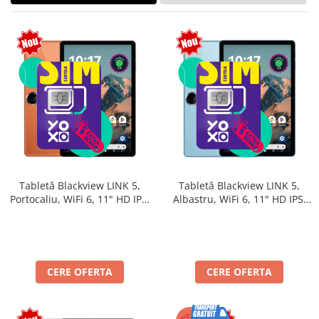
Tabletă Blackview LINK 5,
Tabletă Blackview LINK 5,
Portocaliu, WiFi 6, 11" HD IPS,
Albastru, WiFi 6, 11" HD IPS,
Android 17, 32GB RAM (8GB +
Android 17, 32GB RAM (8GB +
24GB extensibili), 128GB,
24GB extensibili), 128GB,
Octa-Core 2.0GHz, 8300mAh,
Octa-Core 2.0GHz, 8300mAh,
Încărcare Rapidă 18W,
Încărcare Rapidă 18W,
Bluetooth 5.4
Bluetooth 5.4
CERE OFERTA
CERE OFERTA