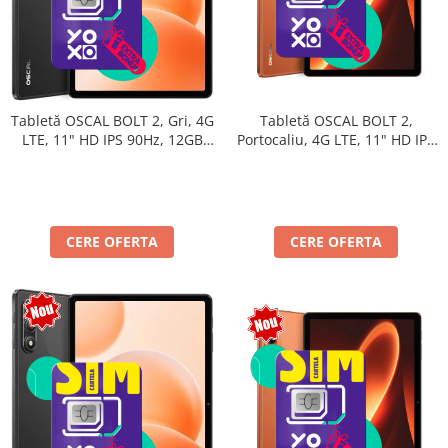
Tabletă OSCAL BOLT 2,
Tabletă OSCAL BOLT 2, Gri, 4G
Portocaliu, 4G LTE, 11" HD IPS
LTE, 11" HD IPS 90Hz, 12GB
90Hz, 12GB RAM (3GB + 9GB
RAM (3GB + 9GB extensibili),
extensibili), 128GB, Unisoc
128GB, Unisoc T7250,
T7250, 8300mAh, Android 16,
8300mAh, Android 16, Dual
Dual SIM
SIM
CERE OFERTA
CERE OFERTA