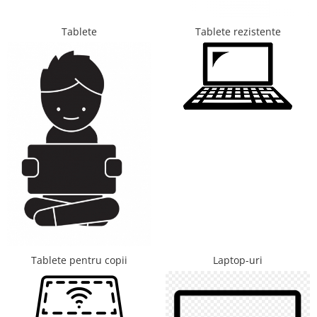
Telefoane mobile Unihertz
Telefoane mobile Cubot
Tablete
Tablete rezistente
Telefoane mobile Blackview
Telefoane mobile OSCAL
Telefoane mobile Fossibot
Telefoane mobile Lagenio
Telefoane mobile Samsung
Telefoane mobile iSEN
Telefoane mobile F150
Telefoane mobile HUAWEI
Telefoane mobile iHunt
Telefoane mobile Xiaomi
Telefoane mobile AGM
Telefoane mobile Realme
Telefoane mobile ZTE Nubia
Tablete pentru copii
Laptop-uri
Telefoane mobile ALTE BRANDURI