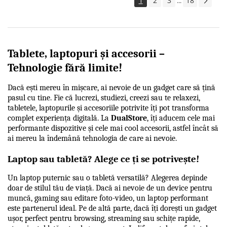
1
2
3
18
...
Tablete, laptopuri și accesorii – 
Tehnologie fără limite!
Dacă ești mereu în mișcare, ai nevoie de un gadget care să țină 
pasul cu tine. Fie că lucrezi, studiezi, creezi sau te relaxezi, 
tabletele, laptopurile și accesoriile potrivite îți pot transforma 
complet experiența digitală. La 
DualStore
, îți aducem cele mai 
performante dispozitive și cele mai cool accesorii, astfel încât să 
ai mereu la îndemână tehnologia de care ai nevoie.
Laptop sau tabletă? Alege ce ți se potrivește!
Un laptop puternic sau o tabletă versatilă? Alegerea depinde 
doar de stilul tău de viață. Dacă ai nevoie de un device pentru 
muncă, gaming sau editare foto-video, un laptop performant 
este partenerul ideal. Pe de altă parte, dacă îți dorești un gadget 
ușor, perfect pentru browsing, streaming sau schițe rapide, 