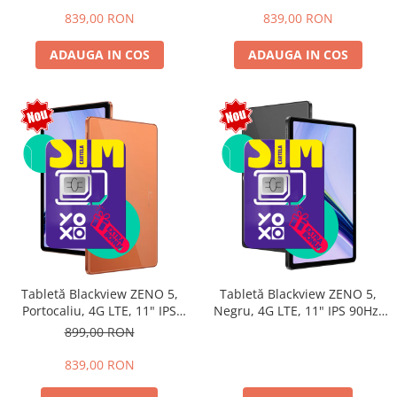
16, Unisoc T7250, 8300mAh,
16, Unisoc T7250, 8300mAh,
839,00 RON
839,00 RON
Doke AI 2.0, Gemini AI, Dual
Doke AI 2.0, Gemini AI, Dual
SIM
SIM
ADAUGA IN COS
ADAUGA IN COS
Tabletă Blackview ZENO 5,
Tabletă Blackview ZENO 5,
Portocaliu, 4G LTE, 11" IPS
Negru, 4G LTE, 11" IPS 90Hz,
90Hz, 12GB RAM (3GB + 9GB
32GB RAM (8GB + 24GB
899,00 RON
extensibili), 128GB, Android
extensibili), 128GB, Android
16, Unisoc T7250, 8300mAh,
16, Unisoc T7250, 8300mAh,
839,00 RON
Doke AI 2.0, Gemini AI, Dual
Doke AI 2.0, Gemini AI, Dual
SIM
SIM