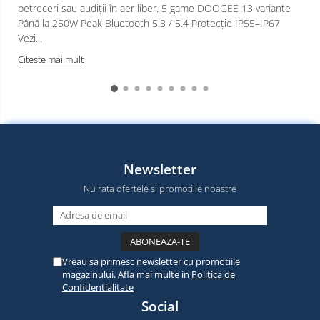
petreceri sau audiții în aer liber. 5 game DOOGEE 13 variante
Până la 250W Peak Bluetooth 5.3 / 5.4 Protecție IP55–IP67
Vezi...
Citeste mai mult
Newsletter
Nu rata ofertele si promotiile noastre
Vreau sa primesc newsletter cu promotiile
magazinului. Afla mai multe in
Politica de
Confidentialitate
Social