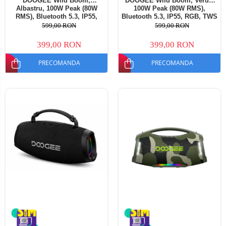
DOOGEE Wild Boom,
DOOGEE Wild Boom, Verde,
Albastru, 100W Peak (80W
100W Peak (80W RMS),
RMS), Bluetooth 5.3, IP55,
Bluetooth 5.3, IP55, RGB, TWS
RGB, TWS Stereo, USB, TF
Stereo, USB, TF Card, AUX,
599,00 RON
599,00 RON
Card, AUX, 6000mAh, Curea
6000mAh, Curea Umăr
Umăr
399,00 RON
399,00 RON
PRECOMANDA
PRECOMANDA