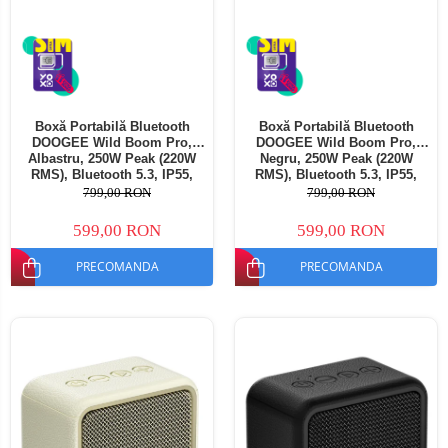
Boxă Portabilă Bluetooth
Boxă Portabilă Bluetooth
DOOGEE Wild Boom Pro,
DOOGEE Wild Boom Pro,
Albastru, 250W Peak (220W
Negru, 250W Peak (220W
RMS), Bluetooth 5.3, IP55,
RMS), Bluetooth 5.3, IP55,
RGB, TWS Stereo, USB, TF
RGB, TWS Stereo, USB, TF
799,00 RON
799,00 RON
Card, AUX, 12000mAh, Curea
Card, AUX, 12000mAh, Curea
Umăr
Umăr
599,00 RON
599,00 RON
PRECOMANDA
PRECOMANDA