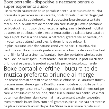
Boxe portabile - dispozitivele necesare pentru o
super experienta audio
Fie ca esti in cautare de boxe portabile pentru a te bucura de muzica
preferata la petreceri sau in vacante, ori iti doresti un astfel de
gadget
pentru a asculta audiobookurile si podcasturile preferate la calitate
mai buna, ai o varietate de modele din care sa alegi. Boxele portabile
cu bluetooth sunt usor de conectat la
laptop
sau la
telefonul mobil
si
de aceea te poti bucura de o experienta audio de calitate fara batai de
cap. Le poti folosi la tine acasa, la petreceri, gratare sau aniversari, ori
in vacante sau atunci cand pleci la drum lung cu prietenii.
In plus, nu sunt utile doar atunci cand vrei sa asculti muzica, ci si
pentru a asculta emisiunile preferate sau a te bucura de soundtrack-ul
unui film la fel ca la cinema. Avantajul boxelor portabile wireless este
ca nu ocupa mult spatiu, sunt foarte usor de folosit, le poti lua cu tine
oriunde si se gasesc la preturi accesibile pentru toate buzunarele.
Boxe portabile ieftine - bucura-te de
muzica preferata oriunde ai merge
Indiferent daca iti doresti boxe portabile ieftine sau cu anumite functii,
precum sunet stereo, gama DualStore are modelele potrivite pentru
cele mai exigente cerinte. Poti opta pentru cele de mici dimensiuni, pe
care le poti lua cu tine oriunde, chiar si in buzunar sau pentru cele mai
puternice, de dimensiuni ceva mai mari, care sunt excelente pentru
evenimentele in aer liber, cum ar fi gratarele, picnicurile sau petrecerile
pe plaja. Comanda acum de pe DualStore.ro si ai livrare rapida si un