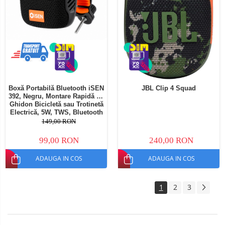
Boxă Portabilă Bluetooth iSEN
JBL Clip 4 Squad
392, Negru, Montare Rapidă pe
Ghidon Bicicletă sau Trotinetă
Electrică, 5W, TWS, Bluetooth
5.3, IPX5, Sunet Stereo 360°,
149,00 RON
Suport Inclus
99,00 RON
240,00 RON
ADAUGA IN COS
ADAUGA IN COS
1
2
3