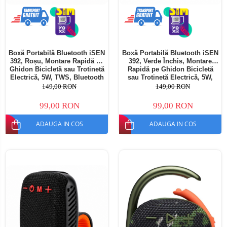
Boxă Portabilă Bluetooth iSEN
Boxă Portabilă Bluetooth iSEN
392, Roșu, Montare Rapidă pe
392, Verde Închis, Montare
Ghidon Bicicletă sau Trotinetă
Rapidă pe Ghidon Bicicletă
Electrică, 5W, TWS, Bluetooth
sau Trotinetă Electrică, 5W,
5.3, IPX5, Sunet Stereo 360°,
TWS, Bluetooth 5.3, IPX5,
149,00 RON
149,00 RON
Suport Inclus
Sunet Stereo 360°, Suport
Inclus
99,00 RON
99,00 RON
ADAUGA IN COS
ADAUGA IN COS