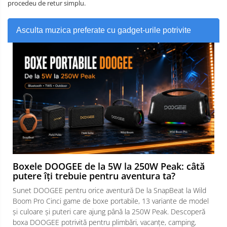
procedeu de retur simplu.
Asculta muzica preferate cu gadget-urile potrivite
Boxele DOOGEE de la 5W la 250W Peak: câtă
putere îți trebuie pentru aventura ta?
Sunet DOOGEE pentru orice aventură De la SnapBeat la Wild
Boom Pro Cinci game de boxe portabile, 13 variante de model
și culoare și puteri care ajung până la 250W Peak. Descoperă
boxa DOOGEE potrivită pentru plimbări, vacanțe, camping,