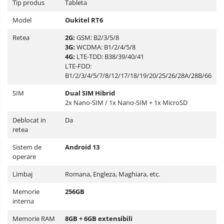
Tip produs
Tableta
Model
Oukitel
RT6
Retea
2G:
GSM:
B2/3/5/8
3G:
WCDMA:
B1/2/4/5/8
4G:
LTE-TDD: B38/39/40/41
LTE-FDD:
B1/2/3/4/5/7/8/12/17/18/19/20/25/26/28A/28B/66
SIM
Dual SIM Hibrid
2x Nano-SIM / 1x Nano-SIM + 1x MicroSD
Deblocat in
Da
retea
Sistem de
Android 13
operare
Limbaj
Romana, Engleza, Maghiara, etc.
Memorie
256GB
interna
Memorie RAM
8GB + 6GB extensibili