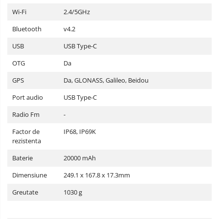
Wi-Fi
2.4/5GHz
Bluetooth
v4.2
USB
USB Type-C
OTG
Da
GPS
Da, GLONASS, Galileo, Beidou
Port audio
USB Type-C
Radio Fm
-
Factor de
IP68, IP69K
rezistenta
Baterie
20000 mAh
Dimensiune
249.1 x 167.8 x 17.3mm
Greutate
1030 g