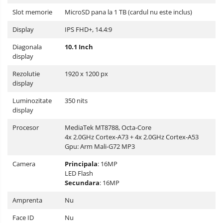
Slot memorie
MicroSD pana la 1 TB (cardul nu este inclus)
Display
IPS FHD+, 14.4:9
Diagonala
10.1 Inch
display
Rezolutie
1920 x 1200 px
display
Luminozitate
350 nits
display
Procesor
MediaTek MT8788, Octa-Core
4x 2.0GHz Cortex-A73 + 4x 2.0GHz Cortex-A53
Gpu: Arm Mali-G72 MP3
Camera
Principala
: 16MP
LED Flash
Secundara
: 16MP
Amprenta
Nu
Face ID
Nu