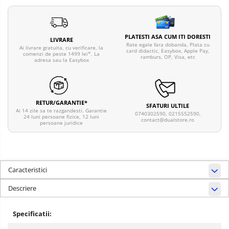
PLATESTI ASA CUM ITI DORESTI
LIVRARE
Rate egale fara dobanda, Plata cu
Ai livrare gratuita, cu verificare, la
card didactic, Easybox, Apple Pay,
comenzi de peste 1499 lei*. La
ramburs, OP, Visa, etc
adresa sau la Easybox
RETUR/GARANTIE*
SFATURI ULTILE
Ai 14 zile sa te razgandesti. Garantie
0740302590, 0215552590,
24 luni persoane fizice, 12 luni
contact@dualstore.ro
persoane juridice
Caracteristici
Descriere
Specificatii: