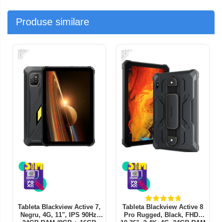
Produse similare
-22%
-
-2%
Tableta Blackview Active 7,
Tableta Blackview Active 8
Negru, 4G, 11", IPS 90Hz,
Pro Rugged, Black, FHD+