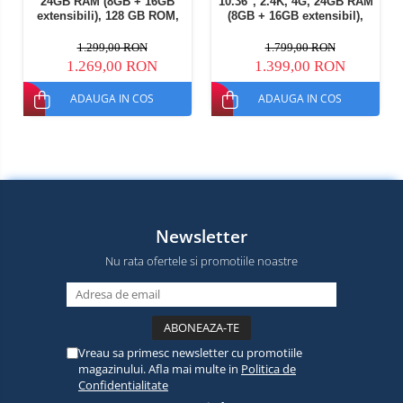
24GB RAM (8GB + 16GB
10.36", 2.4K, 4G, 24GB RAM
extensibili), 128 GB ROM,
(8GB + 16GB extensibil),
16MP, Night Vision, Android
256GB ROM, Android 15,
15, Helio G81, NFC, PC Mod,
Helio G99, 22000mAh, OTG,
1.299,00 RON
1.799,00 RON
Lumina Camping, 10000
NFC, Dual SIM
1.269,00 RON
1.399,00 RON
mAh, 45W, Dual SIM
ADAUGA IN COS
ADAUGA IN COS
Newsletter
Nu rata ofertele si promotiile noastre
Vreau sa primesc newsletter cu promotiile
magazinului. Afla mai multe in
Politica de
Confidentialitate