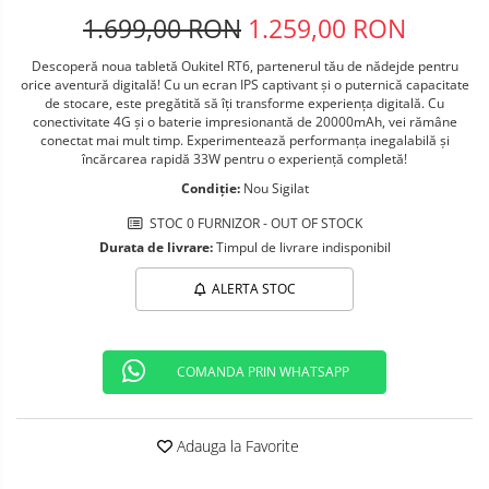
Telefoane mobile ALTE BRANDURI
1.699,00 RON
1.259,00 RON
Descoperă noua tabletă Oukitel RT6, partenerul tău de nădejde pentru
orice aventură digitală! Cu un ecran IPS captivant și o puternică capacitate
de stocare, este pregătită să îți transforme experiența digitală. Cu
conectivitate 4G și o baterie impresionantă de 20000mAh, vei rămâne
conectat mai mult timp. Experimentează performanța inegalabilă și
încărcarea rapidă 33W pentru o experiență completă!
Condiție:
Nou Sigilat
STOC 0 FURNIZOR - OUT OF STOCK
Durata de livrare:
Timpul de livrare indisponibil
ALERTA STOC
COMANDA PRIN WHATSAPP
Adauga la Favorite