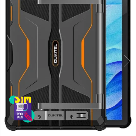
Telefoane mobile Oukitel
Telefoane mobile Ulefone
Telefoane mobile Unihertz
Telefoane mobile Cubot
Telefoane mobile Blackview
Telefoane mobile OSCAL
Telefoane mobile Fossibot
Telefoane mobile Lagenio
Telefoane mobile Samsung
Telefoane mobile iSEN
Telefoane mobile F150
Telefoane mobile HUAWEI
Telefoane mobile iHunt
Telefoane mobile Xiaomi
Telefoane mobile AGM
Telefoane mobile Realme
Telefoane mobile ZTE Nubia