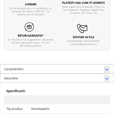
PLATESTI ASA CUM ITI DORESTI
LIVRARE
Rate egale fara dobanda, Plata cu
Ai livrare gratuita, cu verificare, la
card didactic, Easybox, Apple Pay,
comenzi de peste 1499 lei*. La
ramburs, OP, Visa, etc
adresa sau la Easybox
RETUR/GARANTIE*
SFATURI ULTILE
Ai 14 zile sa te razgandesti. Garantie
0740302590, 0215552590,
24 luni persoane fizice, 12 luni
contact@dualstore.ro
persoane juridice
Caracteristici
Descriere
Specificatii:
Tip produs
Smartwatch