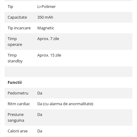
Tip
Li-Polimer
Capacitate
350 mAh
Tip incarcare
Magnetic
Timp
Aprox. 7 zile
operare
Timp
Aprox. 15 zile
standby
Functii
Pedometru
Da
Ritm cardiac
Da (cu alarma de anormalitate)
Presiune
Da
sanguina
Calorii arse
Da