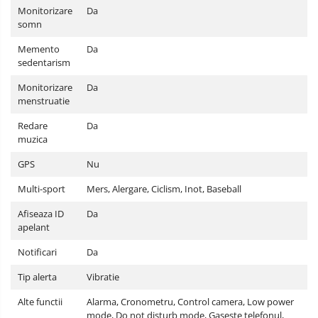
Monitorizare
Da
somn
Memento
Da
sedentarism
Monitorizare
Da
menstruatie
Redare
Da
muzica
GPS
Nu
Multi-sport
Mers, Alergare, Ciclism, Inot, Baseball
Afiseaza ID
Da
apelant
Notificari
Da
Tip alerta
Vibratie
Alte functii
Alarma, Cronometru, Control camera, Low power
mode, Do not disturb mode, Gaseste telefonul,