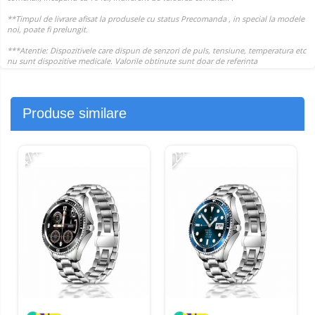
Produse similare
-47%
-22%