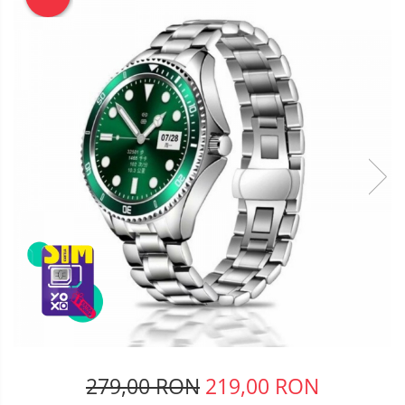
Telefoane mobile Oukitel
Telefoane mobile Ulefone
Telefoane mobile Unihertz
Telefoane mobile Cubot
Telefoane mobile Blackview
Telefoane mobile OSCAL
Telefoane mobile Fossibot
Telefoane mobile Lagenio
Telefoane mobile Samsung
Telefoane mobile iSEN
Telefoane mobile F150
Telefoane mobile HUAWEI
Telefoane mobile iHunt
Telefoane mobile Xiaomi
Telefoane mobile AGM
Telefoane mobile Realme
279,00 RON
219,00 RON
Telefoane mobile ZTE Nubia