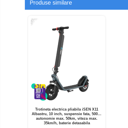
Produse similare
-31%
Trotineta electrica pliabila iSEN X11
Albastru, 10 inch, suspensie fata, 500W,
autonomie max. 50km, viteza max.
35km/h, baterie detasabila