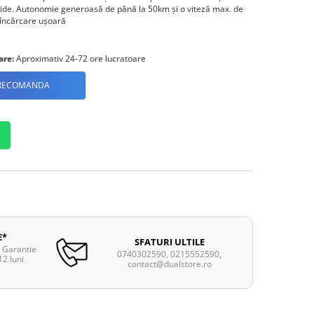
apide. Autonomie generoasă de până la 50km și o viteză max. de
 încărcare ușoară
are:
Aproximativ 24-72 ore lucratoare
RECOMANDA
E*
SFATURI ULTILE
. Garantie
0740302590, 0215552590,
12 luni
contact@dualstore.ro