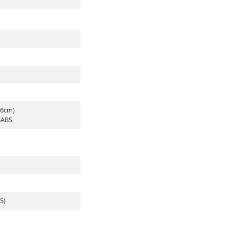
16cm)
E-ABS
5)