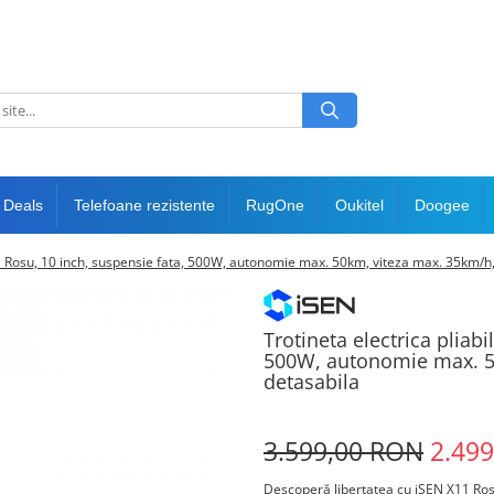
 Deals
Telefoane rezistente
RugOne
Oukitel
Doogee
11 Rosu, 10 inch, suspensie fata, 500W, autonomie max. 50km, viteza max. 35km/h,
Trotineta electrica pliab
500W, autonomie max. 50
detasabila
3.599,00 RON
2.49
Descoperă libertatea cu iSEN X11 Rosu