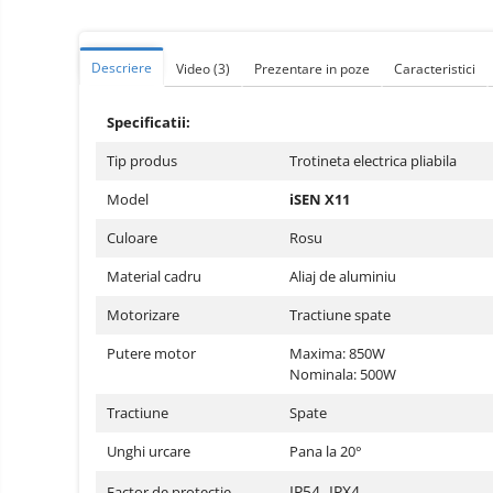
Telefoane mobile ZTE Nubia
Telefoane mobile ALTE
BRANDURI
Descriere
Video
(3)
Prezentare in poze
Caracteristici
Tablete PC, mini PC si
laptopuri
Specificatii:
Tablete PC
Tip produs
Trotineta electrica pliabila
Tablete pc cu proiector video
Model
iSEN X11
Tablete rezistente
Culoare
Rosu
Tablete pentru copii
Material cadru
Aliaj de aluminiu
Laptop-uri
Monitoare pc
Motorizare
Tractiune spate
Mini Pc
Putere motor
Maxima: 850W
Nominala: 500W
Accesorii
Tractiune
Spate
TV si Proiectoare Smart
Camere auto, home si sport
Unghi urcare
Pana la 20°
Camere auto DVR
IP54, IPX4
Factor de protectie