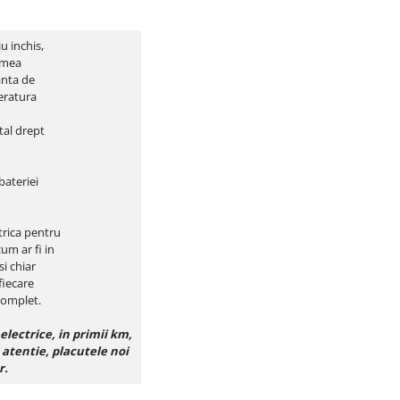
u inchis,
timea
anta de
eratura
tal drept
bateriei
trica pentru
um ar fi in
i chiar
fiecare
complet.
electrice, in primii km,
 atentie, placutele noi
r.