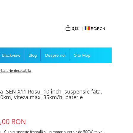
0,00
RO/
RON
Blackview
Blog
Despre noi
Site Map
 baterie detasabila
ila iSEN X11 Rosu, 10 inch, suspensie fata,
km, viteza max. 35km/h, baterie
9,00 RON
! Cu o suspensie frontală și un motor puternic de 500W, te vei