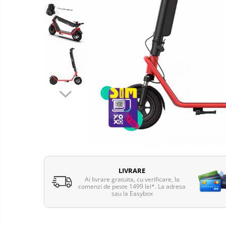
Telefoane mobile Oukitel
Telefoane mobile Ulefone
Telefoane mobile Unihertz
Telefoane mobile Cubot
Telefoane mobile Blackview
Telefoane mobile OSCAL
Telefoane mobile Fossibot
Telefoane mobile Lagenio
Telefoane mobile Samsung
Telefoane mobile iSEN
Telefoane mobile F150
Telefoane mobile HUAWEI
LIVRARE
Telefoane mobile iHunt
Ai livrare gratuita, cu verificare, la
Telefoane mobile Xiaomi
comenzi de peste 1499 lei*. La adresa
sau la Easybox
Telefoane mobile AGM
Telefoane mobile Realme