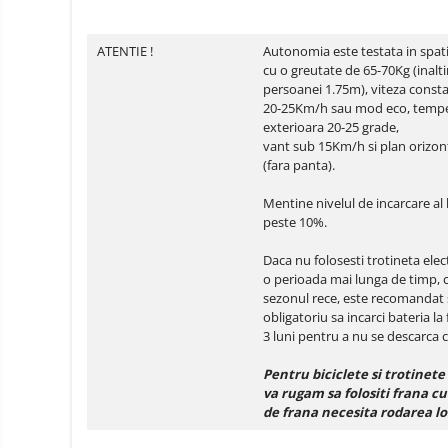
electrice
Media player cu Android
ATENTIE !
Autonomia este testata in spati
TV Box
Produse
cu o greutate de 65-70Kg (inal
resigilate
Accesorii
persoanei 1.75m), viteza const
Termometre
20-25Km/h sau mod eco, temp
Miracast
non
exterioara 20-25 grade,
contact
Aspiratoare
vant sub 15Km/h si plan orizon
(fara panta).
robot,
piese si
Piese de schimb telefoane
Mentine nivelul de incarcare al 
accesorii
mobile
peste 10%.
Daca nu folosesti trotineta elec
o perioada mai lunga de timp, c
sezonul rece, este recomandat s
obligatoriu sa incarci bateria la 
3 luni pentru a nu se descarca 
Pentru biciclete si trotinete 
va rugam sa folositi frana cu
de frana necesita rodarea lo