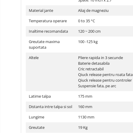
Spate: 10 Inch x 2.7
electrice
Piese si accesorii
Gadgets
Material jante
Aliaj de magneziu
Smart Home
Temperatura operare
0 to 35 °C
Produse Ingrijire Personala
Inaltime recomandata
120 ~ 200 cm
Accesorii Gadgets
Greutate maxima
100 -125 kg
Drone cu Camera
suportata
Baterii externe
Altele
Pliere rapida in 3 secunde
Accesorii Auto
Baterie detasabila
Cric retractabil
Lifestyle
Qiuck release pentru roata fata
Boxe Portabile
Qiuck release pentru controler
Suspensie fata, pe arc
Cititoare Cod Bare
Latime talpa
175 mm
Navigații auto dedicate
Power station - Stații de
Distanta intre talpa si sol
160 mm
energie electrică portabile
Lungime
1130 mm
Panouri solare portabile
Greutate
19 Kg
Statii incarcare masini