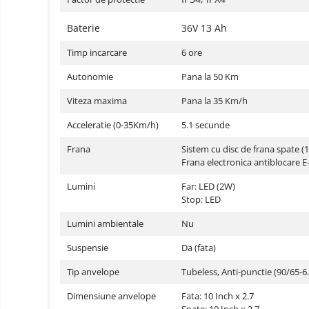
Oglinzi auto smart cu camera
Baterie
36V 13 Ah
Camere Supraveghere
Mini Video Camera
Timp incarcare
6 ore
Accesorii Camere
Autonomie
Pana la 50 Km
Supraveghere
Viteza maxima
Pana la 35 Km/h
Casti
Casti Wireless
Acceleratie (0-35Km/h)
Ceasuri
5.1 secunde
si Inele
Casti cu Fir
Frana
Sistem cu disc de frana spate (
smart,
Trotinete
Frana electronica antiblocare 
bratari
Casti Profesionale
electrice
fitness
si
Lumini
Far: LED (2W)
Smartwatch
accesorii
Stop: LED
Ceasuri Smart pentru copii
Lumini ambientale
Nu
Bratari Fitness
Suspensie
Da (fata)
Inel Smart
Tip anvelope
Tubeless, Anti-punctie (90/65-6.
Accesorii Smartwatch
Trotinete
Dimensiune anvelope
Biciclete
Fata: 10 Inch x 2.7