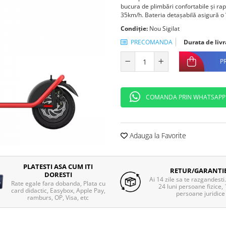
bucura de plimbări confortabile și r
35km/h. Bateria detașabilă asigură o
Condiție:
Nou Sigilat
PRECOMANDA
Durata de livr
P
COMANDA PRIN WHATSAPP
Adauga la Favorite
PLATESTI ASA CUM ITI
RETUR/GARANTI
DORESTI
Ai 14 zile sa te razgandesti
Rate egale fara dobanda, Plata cu
24 luni persoane fizice, 
card didactic, Easybox, Apple Pay,
persoane juridice
ramburs, OP, Visa, etc