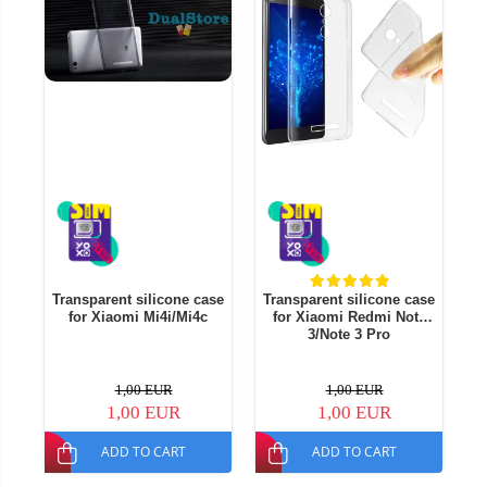
Transparent silicone case
Transparent silicone case
T
for Xiaomi Mi4i/Mi4c
for Xiaomi Redmi Note
f
3/Note 3 Pro
1,00 EUR
1,00 EUR
1,00 EUR
1,00 EUR
ADD TO CART
ADD TO CART