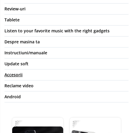
Review-uri
Tablete
Listen to your favorite music with the right gadgets
Despre masina ta
Instructiuni/manuale
Update soft
Accesorii
Reclame video
Android
-89%
-89%
-8