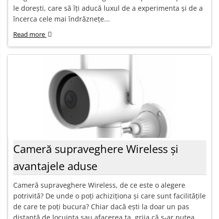
le dorești, care să îți aducă luxul de a experimenta și de a
încerca cele mai îndrăznețe...
Read more
Cameră supraveghere Wireless și
avantajele aduse
Cameră supraveghere Wireless, de ce este o alegere
potrivită? De unde o poți achiziționa și care sunt facilitățile
de care te poți bucura? Chiar dacă ești la doar un pas
distanță de locuința sau afacerea ta, grija că s-ar putea