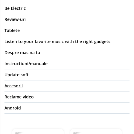
Be Electric
Review-uri
Tablete
Listen to your favorite music with the right gadgets
Despre masina ta
Instructiuni/manuale
Update soft
Accesorii
Reclame video
Android
-89%
-89%
-8