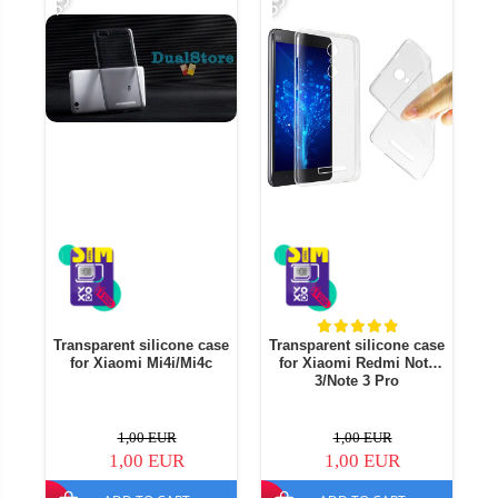
Transparent silicone case
Transparent silicone case
T
for Xiaomi Mi4i/Mi4c
for Xiaomi Redmi Note
f
3/Note 3 Pro
1,00 EUR
1,00 EUR
1,00 EUR
1,00 EUR