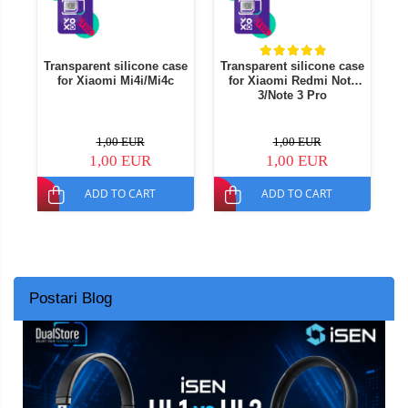
Transparent silicone case
Transparent silicone case
T
for Xiaomi Mi4i/Mi4c
for Xiaomi Redmi Note
f
3/Note 3 Pro
1,00 EUR
1,00 EUR
1,00 EUR
1,00 EUR
ADD TO CART
ADD TO CART
Postari Blog