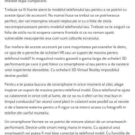
imediat dupa cumparare.
Trebuie sa fii foarte atent la modelul telefonului tau pentru a se potrivi cu
aceste tipuri de accesorii. Nu numai husa va trebui sa se potriveasca
perfect, dar vei intampina situatii neplacute si cu o folie de sticla
necorespunzatoare pentru modelul telefonului tau. Trebuie sa te asiguri ca
folia de sticla nu iti acopera camera frontala si ca nu raman spatii
vulnerabile neacoperite asa cum sunt colturile ecranului.
Dar inafara de aceste accesorii pe care majoritatea persoanelor le detin,
ce spui de o pereche de ochelari VR sau un suport de masina pentru
telefonul mobil? In magazinul nostru gasesti o gama larga de ochelari 3D
performanti pe care ii poti folosi cu smartphone-ul tau pentru a da nastere
unor experiente deosebite. Cu ochelarii 3D Virtual Reality imposibilul
devine posibil.
Pentru a te putea bucura de smartphone in orice moment al zilei, alege
inspirat un suport de masina pentru telefonul mobil. Daca telefonul te ajuta
sa calatoresti in orice colt al lumii, de ce sa nu ii oferi un loc mai bun in
timpul condusului? Iar atunci cand pleci in calatorii este posibil sa ai nevoie
si de o baterie externa pentru a fi sigur ca te intorci acasa cu fotografii in
telefon din varful muntelui.
Un smartphone Vernee se va potrivi de minune alaturi de un smartwatch
performant. Device-urile smart merg mana in mana. Cu ajutorul unui
smartwatch vei putea fi mai bine conectat la telefonul mobil. Cu functiile de