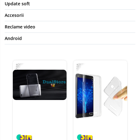
Update soft
Accesorii
Reclame video
Android
-89%
-89%
-8