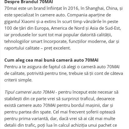
Despre Brandul 70MAI
70mai este un brand înființat în 2016, în Shanghai, China, și
este specializat în camere auto. Compania aparține de
gigantul Xiaomi și-a extins în scurt timp vânzările în peste
100 de țări din Europa, America de Nord și Asia de Sud-Est,
iar produsele lor sunt tot mai popular datorită calității,
tehnologiilor smart încorporate, funcțiilor moderne, dar și
raportului calitate – preț excelent.
Cum aleg cea mai bună cameră auto 70MAI
Pentru a te asigura de faptul că alegi o cameră auto 70MAI
de calitate, potrivită pentru tine, trebuie să ții cont de câteva
criterii simple.
Tipul camerei auto 70MAI
- pentru început este necesar să
stabilești din ce parte vrei să surprinzi traficul, deoarece
există camere auto 70MAI pentru bordul mașinii, dar și
pentru partea din spate. Cel mai frecvent șoferii optează
pentru prima variantă, dar, dacă vrei să ai cât mai multe
detalii din trafic, poți lua în calcul achiziția unui pachet ce