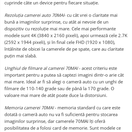
cuprinde câte un device pentru fiecare situație.
Rezoluția camerei auto 70MAI
- cu cât vrei o claritate mai
bună a imaginilor surprinse, cu atât ai nevoie de un
dispozitiv cu rezoluție mai mare. Cele mai performante
modele sunt 4K (3840 x 2160 pixeli), apoi urmează cele 2.7K
(2592 x 1944 pixeli), și în final cele FHD (1920 x 1080),
întâlnite de obicei la camerele de pe spate, care au claritate
puțin mai slabă.
Unghiul de filmare al camerei 70MAI
- acest criteriu este
important pentru a putea să captezi imagini dintr-o arie cât
mai mare. Ideal ar fi să alegi o cameră auto cu un unghi de
filmare de 110-140 grade sau de până la 170 grade. O
valoare mai mare de atât poate duce la distorsiuni.
Memoria camerei 70MAI
- memoria standard cu care este
dotată o cameră auto nu va fi suficientă pentru stocarea
imaginilor surprinse, dar camerele 70MAI îți oferă
posibilitatea de a folosi card de memorie. Sunt modele ce