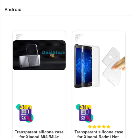
Android
-89%
-89%
-8
Transparent silicone case
Transparent silicone case
T
for Xiaomi Mi4i/Mi4c
for Xiaomi Redmi Note
f