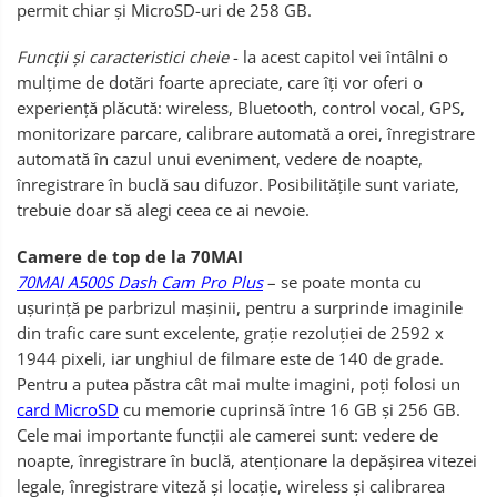
permit chiar și MicroSD-uri de 258 GB.
Funcții și caracteristici cheie
- la acest capitol vei întâlni o
mulțime de dotări foarte apreciate, care îți vor oferi o
experiență plăcută: wireless, Bluetooth, control vocal, GPS,
monitorizare parcare, calibrare automată a orei, înregistrare
automată în cazul unui eveniment, vedere de noapte,
înregistrare în buclă sau difuzor. Posibilitățile sunt variate,
trebuie doar să alegi ceea ce ai nevoie.
Camere de top de la 70MAI
70MAI A500S Dash Cam Pro Plus
– se poate monta cu
ușurință pe parbrizul mașinii, pentru a surprinde imaginile
din trafic care sunt excelente, grație rezoluției de 2592 x
1944 pixeli, iar unghiul de filmare este de 140 de grade.
Pentru a putea păstra cât mai multe imagini, poți folosi un
card MicroSD
cu memorie cuprinsă între 16 GB și 256 GB.
Cele mai importante funcții ale camerei sunt: vedere de
noapte, înregistrare în buclă, atenționare la depășirea vitezei
legale, înregistrare viteză și locație, wireless și calibrarea