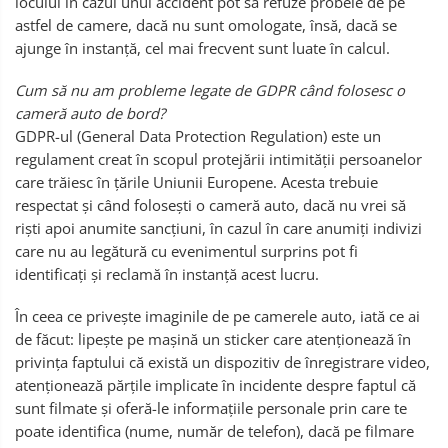
locului în cazul unui accident pot să refuze probele de pe
astfel de camere, dacă nu sunt omologate, însă, dacă se
ajunge în instanță, cel mai frecvent sunt luate în calcul.
Cum să nu am probleme legate de GDPR când folosesc o
cameră auto de bord?
GDPR-ul (General Data Protection Regulation) este un
regulament creat în scopul protejării intimității persoanelor
care trăiesc în țările Uniunii Europene. Acesta trebuie
respectat și când folosești o cameră auto, dacă nu vrei să
riști apoi anumite sancțiuni, în cazul în care anumiți indivizi
care nu au legătură cu evenimentul surprins pot fi
identificați și reclamă în instanță acest lucru.
În ceea ce privește imaginile de pe camerele auto, iată ce ai
de făcut: lipește pe mașină un sticker care atenționează în
privința faptului că există un dispozitiv de înregistrare video,
atenționează părțile implicate în incidente despre faptul că
sunt filmate și oferă-le informațiile personale prin care te
poate identifica (nume, număr de telefon), dacă pe filmare