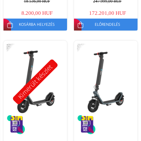
18.536,00 HUF
247.999,00 HUF
35km/h, levehető akkumulátor
8.200,00 HUF
172.201,00 HUF
KOSÁRBA HELYEZÉS
ELŐRENDELÉS
-28%
-31%
Kimerült készlet