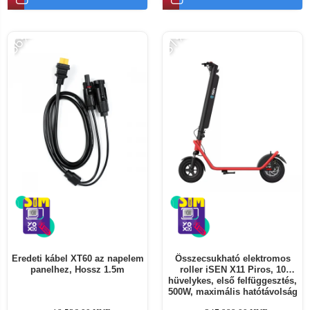
-56%
-31%
Eredeti kábel XT60 az napelem
Összecsukható elektromos
panelhez, Hossz 1.5m
roller iSEN X11 Piros, 10
hüvelykes, első felfüggesztés,
500W, maximális hatótávolság
50km, maximális sebesség