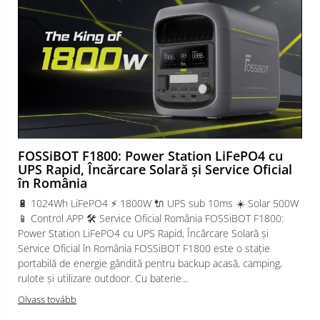
FOSSiBOT F1800: Power Station LiFePO4 cu
UPS Rapid, Încărcare Solară și Service Oficial
în România
🔋 1024Wh LiFePO4 ⚡ 1800W 🔌 UPS sub 10ms ☀️ Solar 500W
📱 Control APP 🛠️ Service Oficial România FOSSiBOT F1800:
Power Station LiFePO4 cu UPS Rapid, Încărcare Solară și
Service Oficial în România FOSSiBOT F1800 este o stație
portabilă de energie gândită pentru backup acasă, camping,
rulote și utilizare outdoor. Cu baterie...
Olvass tovább