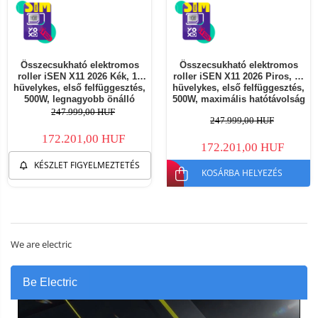
Összecsukható elektromos
Összecsukható elektromos
roller iSEN X11 2026 Kék, 10
roller iSEN X11 2026 Piros, 10
hüvelykes, első felfüggesztés,
hüvelykes, első felfüggesztés,
500W, legnagyobb önálló
500W, maximális hatótávolság
működési távolság 50 km,
50km, maximális sebesség
247.999,00 HUF
247.999,00 HUF
legnagyobb sebesség 25 km/h,
25km/h, levehető akkumulátor
levehető akkumulátor
172.201,00 HUF
172.201,00 HUF
KÉSZLET FIGYELMEZTETÉS
KOSÁRBA HELYEZÉS
We are electric
Be Electric