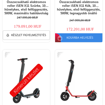
Összecsukható elektromos
Összecsukható elektromos
roller iSEN X11 Szürke, 10
roller iSEN X11 Kék, 10
hüvelykes, első felfüggesztés,
hüvelykes, első felfüggesztés,
500W, maximális hatótávolság
500W, legnagyobb önálló
50km, maximális sebesség
működési távolság 50 km,
247.999,00 HUF
247.999,00 HUF
35km/h, levehető akkumulátor
legnagyobb sebesség 35 km/h,
levehető akkumulátor
179.091,00 HUF
172.201,00 HUF
KÉSZLET FIGYELMEZTETÉS
KOSÁRBA HELYEZÉS
-31%
-31%
Kimerült készlet