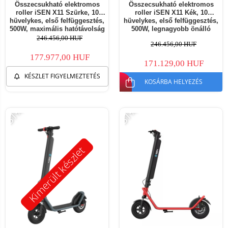
Összecsukható elektromos
Összecsukható elektromos
roller iSEN X11 Szürke, 10
roller iSEN X11 Kék, 10
hüvelykes, első felfüggesztés,
hüvelykes, első felfüggesztés,
500W, maximális hatótávolság
500W, legnagyobb önálló
50km, maximális sebesség
működési távolság 50 km,
246.456,00 HUF
246.456,00 HUF
35km/h, levehető akkumulátor
legnagyobb sebesség 35 km/h,
levehető akkumulátor
177.977,00 HUF
171.129,00 HUF
KÉSZLET FIGYELMEZTETÉS
KOSÁRBA HELYEZÉS
-31%
-31%
Kimerült készlet