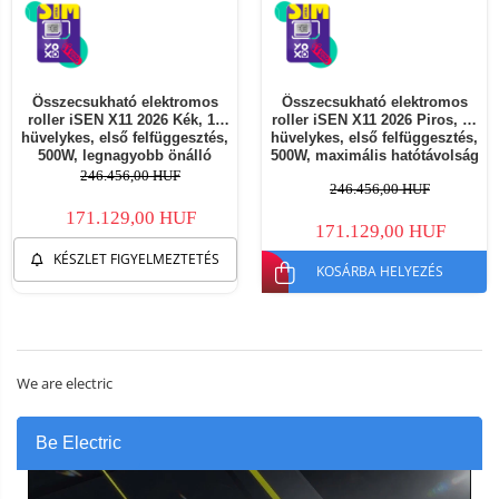
Összecsukható elektromos
Összecsukható elektromos
roller iSEN X11 2026 Kék, 10
roller iSEN X11 2026 Piros, 10
hüvelykes, első felfüggesztés,
hüvelykes, első felfüggesztés,
500W, legnagyobb önálló
500W, maximális hatótávolság
működési távolság 50 km,
50km, maximális sebesség
246.456,00 HUF
246.456,00 HUF
legnagyobb sebesség 25 km/h,
25km/h, levehető akkumulátor
levehető akkumulátor
171.129,00 HUF
171.129,00 HUF
KÉSZLET FIGYELMEZTETÉS
KOSÁRBA HELYEZÉS
We are electric
Be Electric