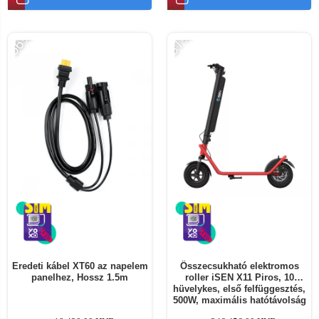
-56%
-31%
Eredeti kábel XT60 az napelem
Összecsukható elektromos
panelhez, Hossz 1.5m
roller iSEN X11 Piros, 10
hüvelykes, első felfüggesztés,
500W, maximális hatótávolság
50km, maximális sebesség