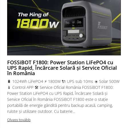
FOSSiBOT F1800: Power Station LiFePO4 cu
UPS Rapid, Încărcare Solară și Service Oficial
în România
🔋 1024Wh LiFePO4 ⚡ 1800W 🔌 UPS sub 10ms ☀️ Solar 500W
📱 Control APP 🛠️ Service Oficial România FOSSiBOT F1800:
Power Station LiFePO4 cu UPS Rapid, Încărcare Solară și
Service Oficial în România FOSSiBOT F1800 este o stație
portabilă de energie gândită pentru backup acasă, camping,
rulote și utilizare outdoor. Cu baterie...
Olvass tovább