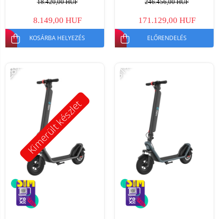
18.420,00 HUF
246.456,00 HUF
35km/h, levehető akkumulátor
8.149,00 HUF
171.129,00 HUF
KOSÁRBA HELYEZÉS
ELŐRENDELÉS
-28%
-31%
Kimerült készlet