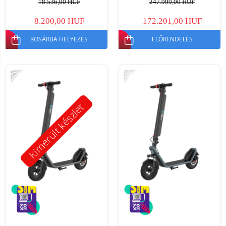
18.536,00 HUF
247.999,00 HUF
35km/h, levehető akkumulátor
8.200,00 HUF
172.201,00 HUF
KOSÁRBA HELYEZÉS
ELŐRENDELÉS
-28%
-31%
Kimerült készlet