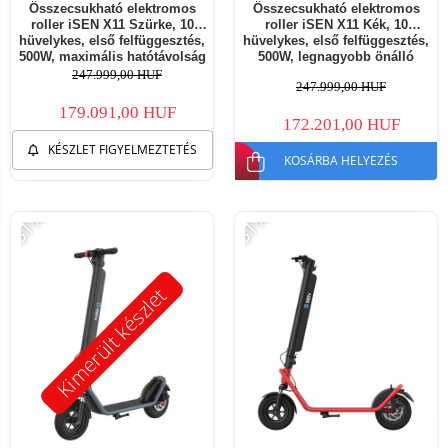
Összecsukható elektromos
Összecsukható elektromos
roller iSEN X11 Szürke, 10
roller iSEN X11 Kék, 10
hüvelykes, első felfüggesztés,
hüvelykes, első felfüggesztés,
500W, maximális hatótávolság
500W, legnagyobb önálló
50km, maximális sebesség
működési távolság 50 km,
247.999,00 HUF
247.999,00 HUF
35km/h, levehető akkumulátor
legnagyobb sebesség 35 km/h,
levehető akkumulátor
179.091,00 HUF
172.201,00 HUF
KÉSZLET FIGYELMEZTETÉS
KOSÁRBA HELYEZÉS
-31%
-31%
Kimerült készlet