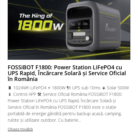
FOSSiBOT F1800: Power Station LiFePO4 cu
UPS Rapid, Încărcare Solară și Service Oficial
în România
🔋 1024Wh LiFePO4 ⚡ 1800W 🔌 UPS sub 10ms ☀️ Solar 500W
📱 Control APP 🛠️ Service Oficial România FOSSiBOT F1800:
Power Station LiFePO4 cu UPS Rapid, Încărcare Solară și
Service Oficial în România FOSSiBOT F1800 este o stație
portabilă de energie gândită pentru backup acasă, camping,
rulote și utilizare outdoor. Cu baterie...
Olvass tovább