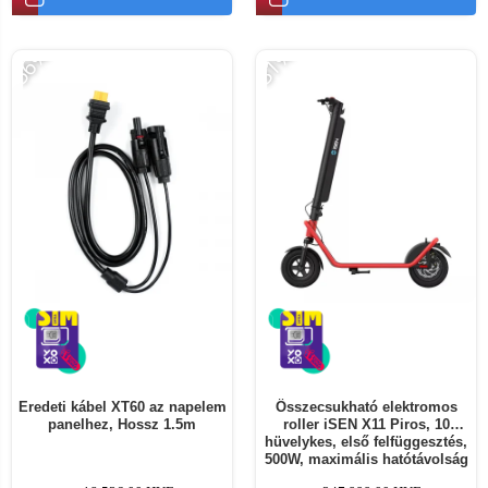
-56%
-31%
Eredeti kábel XT60 az napelem
Összecsukható elektromos
panelhez, Hossz 1.5m
roller iSEN X11 Piros, 10
hüvelykes, első felfüggesztés,
500W, maximális hatótávolság
50km, maximális sebesség