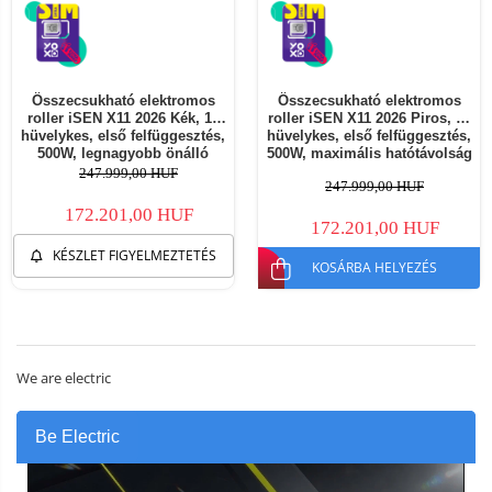
Összecsukható elektromos
Összecsukható elektromos
roller iSEN X11 2026 Kék, 10
roller iSEN X11 2026 Piros, 10
hüvelykes, első felfüggesztés,
hüvelykes, első felfüggesztés,
500W, legnagyobb önálló
500W, maximális hatótávolság
működési távolság 50 km,
50km, maximális sebesség
247.999,00 HUF
247.999,00 HUF
legnagyobb sebesség 25 km/h,
25km/h, levehető akkumulátor
levehető akkumulátor
172.201,00 HUF
172.201,00 HUF
KÉSZLET FIGYELMEZTETÉS
KOSÁRBA HELYEZÉS
We are electric
Be Electric