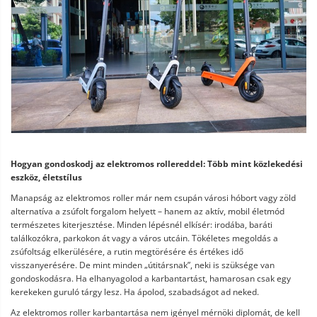
Hogyan gondoskodj az elektromos rollereddel: Több mint közlekedési
eszköz, életstílus
Manapság az elektromos roller már nem csupán városi hóbort vagy zöld
alternatíva a zsúfolt forgalom helyett – hanem az aktív, mobil életmód
természetes kiterjesztése. Minden lépésnél elkísér: irodába, baráti
találkozókra, parkokon át vagy a város utcáin. Tökéletes megoldás a
zsúfoltság elkerülésére, a rutin megtörésére és értékes idő
visszanyerésére. De mint minden „útitársnak”, neki is szüksége van
gondoskodásra. Ha elhanyagolod a karbantartást, hamarosan csak egy
kerekeken guruló tárgy lesz. Ha ápolod, szabadságot ad neked.
Az elektromos roller karbantartása nem igényel mérnöki diplomát, de kell