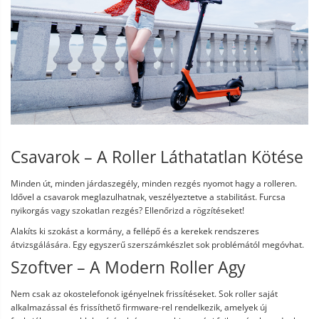
Csavarok – A Roller Láthatatlan Kötése
Minden út, minden járdaszegély, minden rezgés nyomot hagy a rolleren.
Idővel a csavarok meglazulhatnak, veszélyeztetve a stabilitást. Furcsa
nyikorgás vagy szokatlan rezgés? Ellenőrizd a rögzítéseket!
Alakíts ki szokást a kormány, a fellépő és a kerekek rendszeres
átvizsgálására. Egy egyszerű szerszámkészlet sok problémától megóvhat.
Szoftver – A Modern Roller Agy
Nem csak az okostelefonok igényelnek frissítéseket. Sok roller saját
alkalmazással és frissíthető firmware-rel rendelkezik, amelyek új