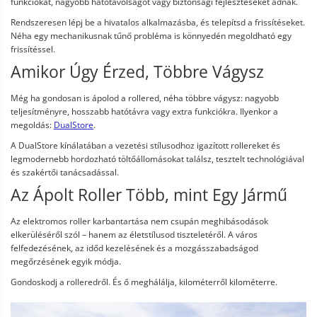
funkciókat, nagyobb hatótávolságot vagy biztonsági fejlesztéseket adnak.
Rendszeresen lépj be a hivatalos alkalmazásba, és telepítsd a frissítéseket.
Néha egy mechanikusnak tűnő probléma is könnyedén megoldható egy
frissítéssel.
Amikor Úgy Érzed, Többre Vágysz
Még ha gondosan is ápolod a rollered, néha többre vágysz: nagyobb
teljesítményre, hosszabb hatótávra vagy extra funkciókra. Ilyenkor a
megoldás:
DualStore
.
A DualStore kínálatában a vezetési stílusodhoz igazított rollereket és
legmodernebb hordozható töltőállomásokat találsz, tesztelt technológiával
és szakértői tanácsadással.
Az Ápolt Roller Több, mint Egy Jármű
Az elektromos roller karbantartása nem csupán meghibásodások
elkerüléséről szól – hanem az életstílusod tiszteletéről. A város
felfedezésének, az időd kezelésének és a mozgásszabadságod
megőrzésének egyik módja.
Gondoskodj a rolleredről. És ő meghálálja, kilométerről kilométerre.