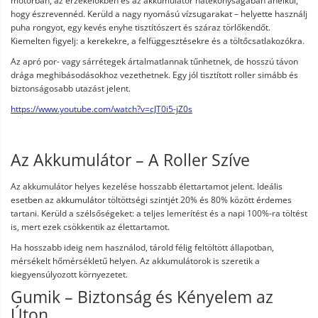
motorban, az érzékelőkben és az akkumulátor hatékonyságában anélkül,
hogy észrevennéd. Kerüld a nagy nyomású vízsugarakat – helyette használj
puha rongyot, egy kevés enyhe tisztítószert és száraz törlőkendőt.
Kiemelten figyelj: a kerekekre, a felfüggesztésekre és a töltőcsatlakozókra.
Az apró por- vagy sárrétegek ártalmatlannak tűnhetnek, de hosszú távon
drága meghibásodásokhoz vezethetnek. Egy jól tisztított roller simább és
biztonságosabb utazást jelent.
https://www.youtube.com/watch?v=cJT0i5-jZ0s
Az Akkumulátor – A Roller Szíve
Az akkumulátor helyes kezelése hosszabb élettartamot jelent. Ideális
esetben az akkumulátor töltöttségi szintjét 20% és 80% között érdemes
tartani. Kerüld a szélsőségeket: a teljes lemerítést és a napi 100%-ra töltést
is, mert ezek csökkentik az élettartamot.
Ha hosszabb ideig nem használod, tárold félig feltöltött állapotban,
mérsékelt hőmérsékletű helyen. Az akkumulátorok is szeretik a
kiegyensúlyozott környezetet.
Gumik – Biztonság és Kényelem az
Úton