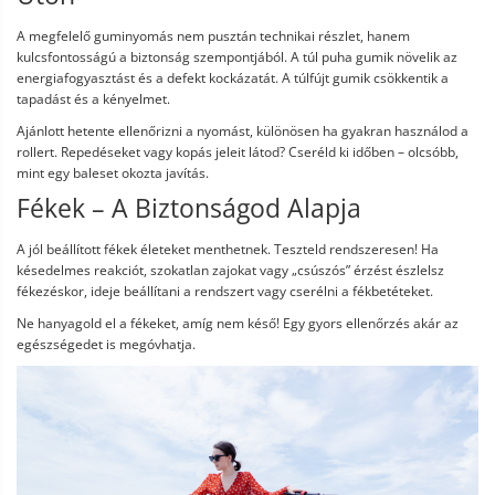
A megfelelő guminyomás nem pusztán technikai részlet, hanem
kulcsfontosságú a biztonság szempontjából. A túl puha gumik növelik az
energiafogyasztást és a defekt kockázatát. A túlfújt gumik csökkentik a
tapadást és a kényelmet.
Ajánlott hetente ellenőrizni a nyomást, különösen ha gyakran használod a
rollert. Repedéseket vagy kopás jeleit látod? Cseréld ki időben – olcsóbb,
mint egy baleset okozta javítás.
Fékek – A Biztonságod Alapja
A jól beállított fékek életeket menthetnek. Teszteld rendszeresen! Ha
késedelmes reakciót, szokatlan zajokat vagy „csúszós” érzést észlelsz
fékezéskor, ideje beállítani a rendszert vagy cserélni a fékbetéteket.
Ne hanyagold el a fékeket, amíg nem késő! Egy gyors ellenőrzés akár az
egészségedet is megóvhatja.