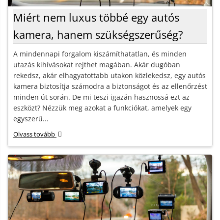
Miért nem luxus többé egy autós
kamera, hanem szükségszerűség?
A mindennapi forgalom kiszámíthatatlan, és minden
utazás kihívásokat rejthet magában. Akár dugóban
rekedsz, akár elhagyatottabb utakon közlekedsz, egy autós
kamera biztosítja számodra a biztonságot és az ellenőrzést
minden út során. De mi teszi igazán hasznossá ezt az
eszközt? Nézzük meg azokat a funkciókat, amelyek egy
egyszerű...
Olvass tovább