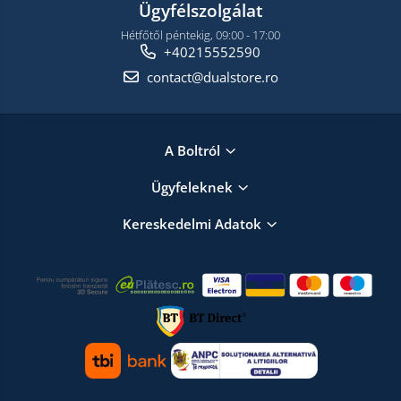
Ügyfélszolgálat
Hétfőtől péntekig, 09:00 - 17:00
+40215552590
contact@dualstore.ro
A Boltról
Ügyfeleknek
Kereskedelmi Adatok