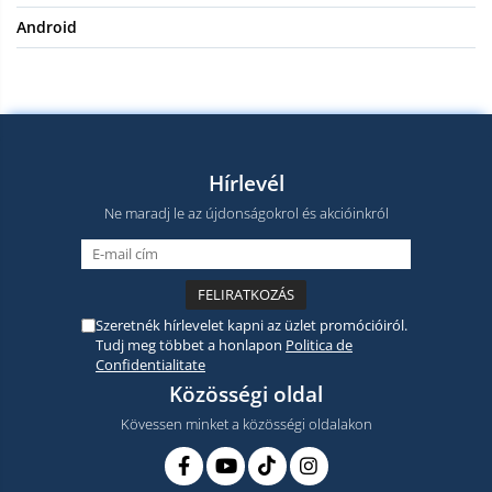
Android
Hírlevél
Ne maradj le az újdonságokrol és akcióinkról
Szeretnék hírlevelet kapni az üzlet promócióiról.
Tudj meg többet a honlapon
Politica de
Confidentialitate
Közösségi oldal
Kövessen minket a közösségi oldalakon