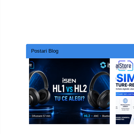
Smart Home
Személyi ápolási termékek
Gadgets tartozék
Kamerás drónok
Külső akkumulátor
Postari Blog
Az autó tartozékai
Lifestyle
Hordozható hangszórók
Vonalkód olvasók
Hordozható elektromos
állomások és napelemek
Napelemek
Elektromos járműtöltő
állomások
Android médialejátszó
TV Box
Újrazárt