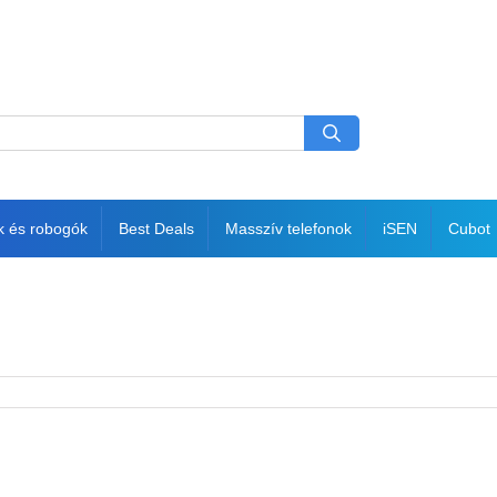
k és robogók
Best Deals
Masszív telefonok
iSEN
Cubot