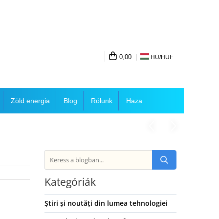
0,00
HU/
HUF
Zöld energia
Blog
Rólunk
Haza
Kategóriák
Știri și noutăți din lumea tehnologiei