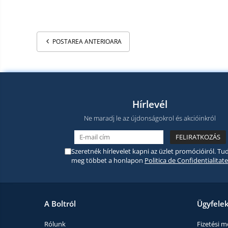
termékek
Miracast
Érintésmentes
Tartozék
hőmérők
POSTAREA ANTERIOARA
Robotporszívók,
alkatrészek
és
Pótalkatrészek és kiegészítők
tartozékok
Telefon tartozékok
Telefon alkatrészek
Hírlevél
Ne maradj le az újdonságokrol és akcióinkról
Szeretnék hírlevelet kapni az üzlet promócióiról. Tud
meg többet a honlapon
Politica de Confidentialitate
A Boltról
Ügyfele
Rólunk
Fizetési 