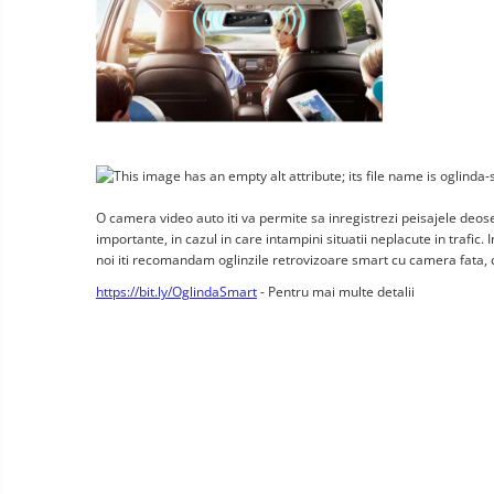
Okos autó tükrök kamerával
Vezeték nélküli térfigyelő
kamerák
Mini videokamera
Térfigyelő kamera tartozékok
Vezetékes fejhallgató
Professzionális fejhallgató
O camera video auto iti va permite sa inregistrezi peisajele deosebi
Vezeték nélküli fejhallgató
importante, in cazul in care intampini situatii neplacute in trafic
noi iti recomandam oglinzile retrovizoare smart cu camera fata, ca
Okosórák és fitnesz karkötők
https://bit.ly/OglindaSmart
 - Pentru mai multe detalii
Fitness karkötők
Elektromos
robogók
Okosóra
és
Elektromos
tartozékok
Tartozékok okosóra
bicikli
Elektromos robogók
Robogó alkatrészek és
tartozékok
Gadgets