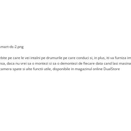
te pe care le vei intalni pe drumurile pe care conduci si, in plus, iti va furniza im
. Insa, daca nu vrei sa o montezi si sa o demontezi de fiecare data cand lasi masina
mera spate si alte functii utile, disponibile in magazinul online DualStore