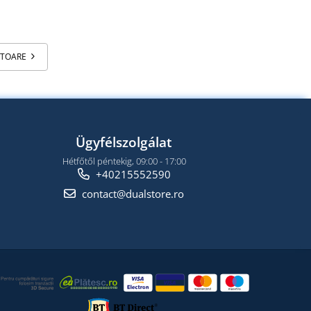
ATOARE
Ügyfélszolgálat
Hétfőtől péntekig, 09:00 - 17:00
+40215552590
contact@dualstore.ro