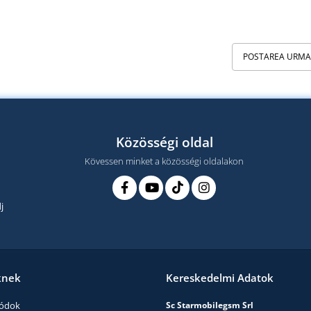
POSTAREA URM
Közösségi oldal
Kövessen minket a közösségi oldalakon
j
knek
Kereskedelmi Adatok
módok
Sc Starmobilegsm Srl