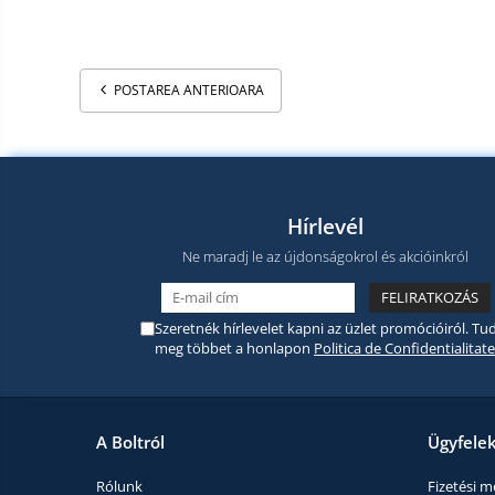
termékek
Miracast
Érintésmentes
Tartozék
hőmérők
POSTAREA ANTERIOARA
Robotporszívók,
alkatrészek
és
Pótalkatrészek és kiegészítők
tartozékok
Telefon tartozékok
Telefon alkatrészek
Hírlevél
Ne maradj le az újdonságokrol és akcióinkról
Szeretnék hírlevelet kapni az üzlet promócióiról. Tud
meg többet a honlapon
Politica de Confidentialitate
A Boltról
Ügyfele
Rólunk
Fizetési 