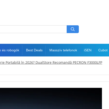
k és robogók
Best Deals
Masszív telefonok
iSEN
Cubot
erie Portabilă în 2026? DualStore Recomandă PECRON F3000LFP