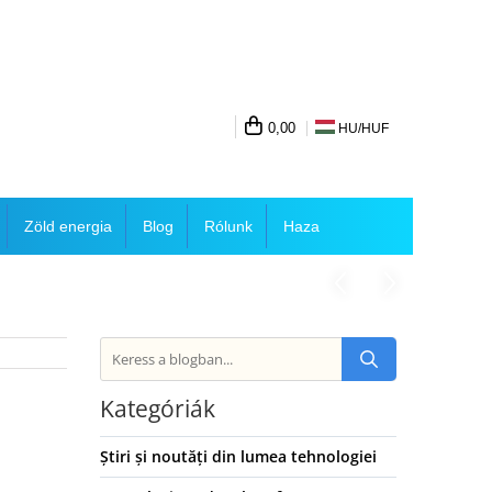
0,00
HU/
HUF
Zöld energia
Blog
Rólunk
Haza
Kategóriák
Știri și noutăți din lumea tehnologiei