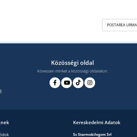
POSTAREA URM
Közösségi oldal
Kövessen minket a közösségi oldalakon
j
knek
Kereskedelmi Adatok
módok
Sc Starmobilegsm Srl