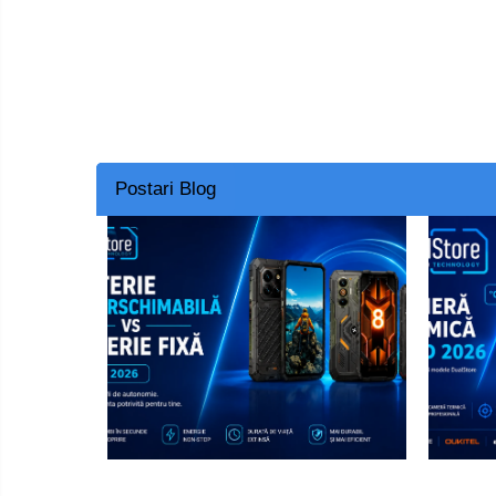
Smart Home
Személyi ápolási termékek
Gadgets tartozék
Kamerás drónok
Külső akkumulátor
Postari Blog
Az autó tartozékai
Lifestyle
Hordozható hangszórók
Vonalkód olvasók
Hordozható elektromos
állomások és napelemek
Napelemek
Elektromos járműtöltő
állomások
Android médialejátszó
TV Box
Újrazárt