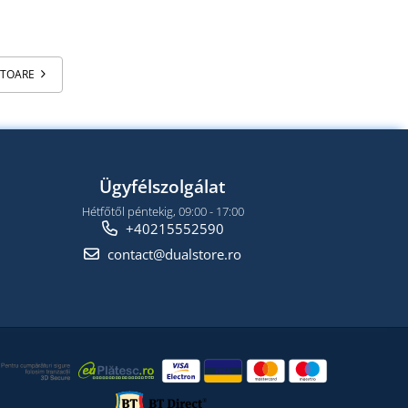
ATOARE
Ügyfélszolgálat
Hétfőtől péntekig, 09:00 - 17:00
+40215552590
contact@dualstore.ro