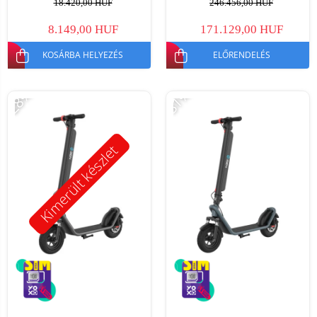
18.420,00 HUF
246.456,00 HUF
35km/h, levehető akkumulátor
8.149,00 HUF
171.129,00 HUF
KOSÁRBA HELYEZÉS
ELŐRENDELÉS
-28%
-31%
Kimerült készlet