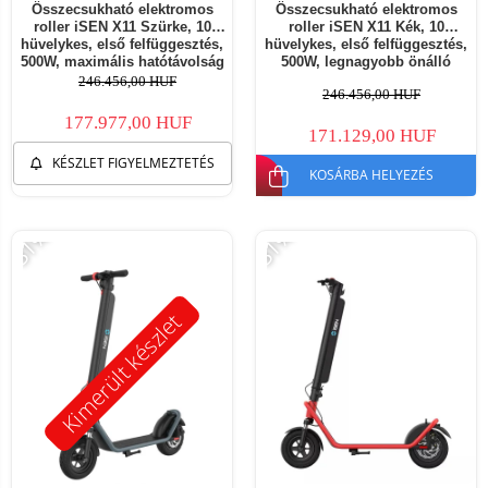
Összecsukható elektromos
Összecsukható elektromos
roller iSEN X11 Szürke, 10
roller iSEN X11 Kék, 10
hüvelykes, első felfüggesztés,
hüvelykes, első felfüggesztés,
500W, maximális hatótávolság
500W, legnagyobb önálló
50km, maximális sebesség
működési távolság 50 km,
246.456,00 HUF
246.456,00 HUF
35km/h, levehető akkumulátor
legnagyobb sebesség 35 km/h,
levehető akkumulátor
177.977,00 HUF
171.129,00 HUF
KÉSZLET FIGYELMEZTETÉS
KOSÁRBA HELYEZÉS
-31%
-31%
Kimerült készlet