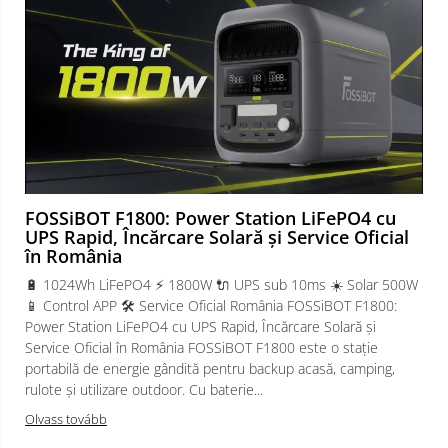
FOSSiBOT F1800: Power Station LiFePO4 cu
UPS Rapid, Încărcare Solară și Service Oficial
în România
🔋 1024Wh LiFePO4 ⚡ 1800W 🔌 UPS sub 10ms ☀️ Solar 500W
📱 Control APP 🛠️ Service Oficial România FOSSiBOT F1800:
Power Station LiFePO4 cu UPS Rapid, Încărcare Solară și
Service Oficial în România FOSSiBOT F1800 este o stație
portabilă de energie gândită pentru backup acasă, camping,
rulote și utilizare outdoor. Cu baterie...
Olvass tovább