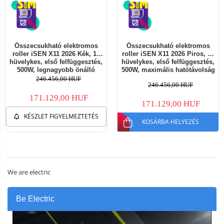
Összecsukható elektromos
Összecsukható elektromos
roller iSEN X11 2026 Kék, 10
roller iSEN X11 2026 Piros, 10
hüvelykes, első felfüggesztés,
hüvelykes, első felfüggesztés,
500W, legnagyobb önálló
500W, maximális hatótávolság
működési távolság 50 km,
50km, maximális sebesség
246.456,00 HUF
246.456,00 HUF
legnagyobb sebesség 25 km/h,
25km/h, levehető akkumulátor
levehető akkumulátor
171.129,00 HUF
171.129,00 HUF
KÉSZLET FIGYELMEZTETÉS
KOSÁRBA HELYEZÉS
We are electric
Be Electric