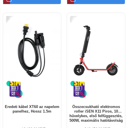
-56%
-31%
Eredeti kábel XT60 az napelem
Összecsukható elektromos
panelhez, Hossz 1.5m
roller iSEN X11 Piros, 10
hüvelykes, első felfüggesztés,
500W, maximális hatótávolság
50km, maximális sebesség