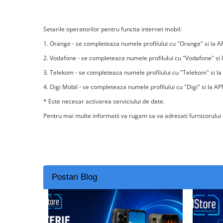
Vacuum
Camera drones
cleaners,
parts
Power bank
Parts
Setarile operatorilor pentru functia internet mobil:
and
&
Auto accessories
accessories
1. Orange - se completeaza numele profilului cu "Orange" si la A
accessories
Lifestyle
2. Vodafone - se completeaza numele profilului cu "Vodafone" si 
Portable speakers
3. Telekom - se completeaza numele profilului cu "Telekom" si l
Bare cod readers
4. Digi Mobil - se completeaza numele profilului cu "Digi" si la AP
TV Box
* Este necesar activarea serviciului de date.
Miracast
Pentru mai multe informatii va rugam sa va adresati furnizorului 
Accessories
Phone parts
Phone accessories
Postari Blog