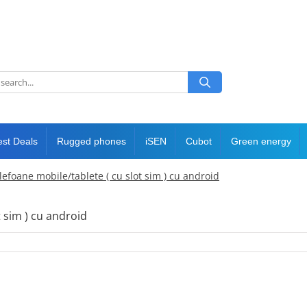
est Deals
Rugged phones
iSEN
Cubot
Green energy
elefoane mobile/tablete ( cu slot sim ) cu android
t sim ) cu android