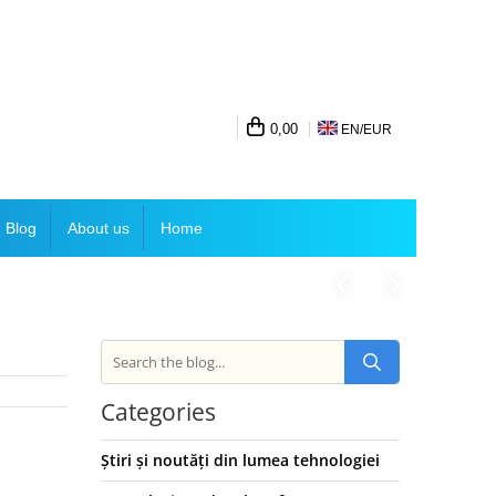
0,00
EN/
EUR
Blog
About us
Home
Categories
Știri și noutăți din lumea tehnologiei