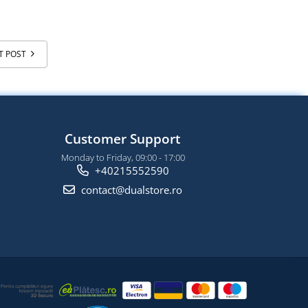
T POST
Customer Support
Monday to Friday, 09:00 - 17:00
+40215552590
contact@dualstore.ro