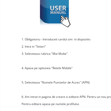
Wireless surveillance camera
Mini Video Camera
Surveillance camera
accesorries
Wireless headphones
E-
bike
Wired headphones
1. Obligatoriu - Introduceti cardul sim in dispozitiv.
Gadgets
Professional headphones
2. Intra in "Setari"
Portable
power
Smartwatch
3. Selecteaza rubrica "Mai Multe"
stations
Solar
Smartband
&
panels
4. Apasa pe optiunea "Retele Mobile"
solar
Smartwatch accessories
Electric
pannels
vehicle
E-scooter
charging
5. Selecteaza "Numele Punctelor de Acces" (APN)
Android
E-scooter accessories
stations
media
Smart Home
player
Resealed
6. Am intrat in pagina de creare si editare APN. Pentru un nou pro
Personal care
Non-
Pentru editare apasa pe numele profilului.
contact
Gadgets accessories
thermometers