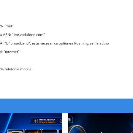
PN: "net"
la APN: "live.vodafone.com"
a APN: "broadband", este necesar ca optiunea Roaming sa fie activa
N: "internet"
de telefonie mobila.