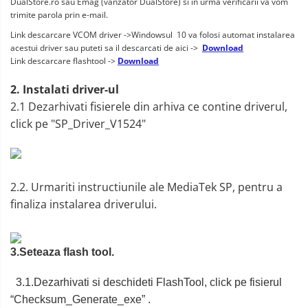
DualStore.ro sau Emag (vanzator DualStore) si in urma verificarii va vom
trimite parola prin e-mail.
Link descarcare VCOM driver ->Windowsul 10 va folosi automat instalarea
acestui driver sau puteti sa il descarcati de aici ->
Download
Link descarcare flashtool ->
Download
2. Instalati driver-ul
2.1 Dezarhivati fisierele din arhiva ce contine driverul,
click pe "SP_Driver_V1524"
2.2. Urmariti instructiunile ale MediaTek SP, pentru a
finaliza instalarea driverului.
3.Seteaza flash tool.
3.1.Dezarhivati si deschideti FlashTool, click pe fisierul
“Checksum_Generate_exe” .