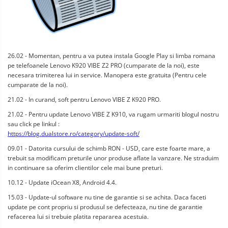
26.02 - Momentan, pentru a va putea instala Google Play si limba romana
pe telefoanele Lenovo K920 VIBE Z2 PRO (cumparate de la noi), este
necesara trimiterea lui in service. Manopera este gratuita (Pentru cele
cumparate de la noi).
21.02 - In curand, soft pentru Lenovo VIBE Z K920 PRO.
21.02 - Pentru update Lenovo VIBE Z K910, va rugam urmariti blogul nostru
sau click pe linkul :
https://blog.dualstore.ro/category/update-soft/
09.01 - Datorita cursului de schimb RON - USD, care este foarte mare, a
trebuit sa modificam preturile unor produse aflate la vanzare. Ne straduim
in continuare sa oferim clientilor cele mai bune preturi.
10.12 - Update iOcean X8, Android 4.4.
15.03 - Update-ul software nu tine de garantie si se achita. Daca faceti
update pe cont propriu si produsul se defecteaza, nu tine de garantie
refacerea lui si trebuie platita repararea acestuia.