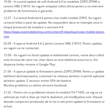
19.06 - In curand update de soft Android 4.4 la modelele ZOPO ZP998 si
Lenovo VIBE Z K910. Va rugam asteptati softul oficial pentru a nu interveni
probleme de functionare si garantie.
12.07 - S-a lansat Android 4.4 pentru mai multe modele ZOPO. Va rugam
urmariti linkul si pasii de update. Nu raspundem daca se intampla ceva in
timpul procesului de instalare a versiunii 4.4.
https://www.zopomobileshop.com/content/9-download-zopo-mobile-latest-
rom
02.09 - A aparut Android 4.4.2 pentru Lenovo VIBE Z K910. Pentru update,
va rugam sa ne contactati.
15.09 - Va rugam nu faceti update la telefoanele Lenovo, numa daca softul
este furnizat de catre noi, chiar daca va cere telefonul acest lucru. Vor
disparea limba romana si Google Play.
21.06 - A aparut update la firmaware pentru ZOPO ZP998. Pentru a updata
telefonul dumneavoastra, conectati-l la reteaua wireless si porniti aplicatia
wireless update. E necesar minim 50% din baterie.
Rezolva problema cu ultima versiune facebook.
21.02 - Pentru cei cu probleme minore la modelul Thl T100S, va rog sa va
adresati pe mail si doar pe mail la
dualstore_service@yahoo.com
. Atasati
dovada cumpararii produsului de la noi si veti primi update la firmaware-ul
actual.