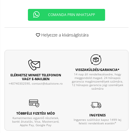
COMANDA PRIN WHATSAPP
Helyezze a kívánságlistára
VISSZAKÜLDÉS/GARANCIA*
14 nap áll rendelkezésedre, hogy
ELÉRHETSZ MINKET TELEFONON
meggondold magad. 24 hónapos
VAGY E-MAILBEN
garancia magánszemélyek számára,
+40740302590,
contact@dualstore.ro
12 hónapos garancia jogi személyek
számára
TÖBBFÉLE FIZETÉSI MÓD
INGYENES
Kamatmentes egyenlő részletek,
Ingyenes szállítást kapsz 1499 lej
banki átutalás, Visa, Mastercard,
feletti rendelések esetén*
Apple Pay, Google Pay