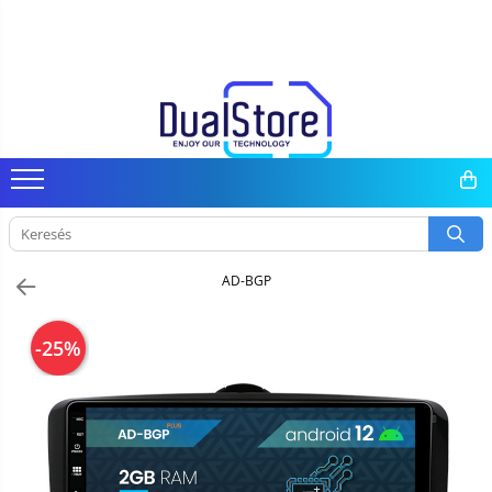
Mobiltelefonok
Tablet PC, mini PC és laptopok
Autó-, otthon- és sportkamerák
Fejhallgató
Okosórák és fitnesz karkötők
Elektromos robogók és tartozékok
Gadgets
Android médialejátszó
Pótalkatrészek és kiegészítők
Minden (okos és klasszikus)
Tablet PC
Autó DVR kamera
Vezetékes fejhallgató
Fitness karkötők
Elektromos robogók
Smart Home
TV Box
Telefon tartozékok
Telefongyártók
Laptopok
Okos autó tükrök kamerával
Professzionális fejhallgató
Okosóra
Robogó alkatrészek és tartozékok
Személyi ápolási termékek
Miracast
Telefon alkatrészek
Masszív telefonok
Mini PC
Vezeték nélküli térfigyelő kamerák
Vezeték nélküli fejhallgató
Tartozékok okosóra
Gadgets tartozék
Tartozék
5G telefonok
Tartozék
Mini videokamera
Kamerás drónok
Klasszikus telefonok
Térfigyelő kamera tartozékok
Külső akkumulátor
AD-BGP
Az autó tartozékai
-25%
Lifestyle
Hordozható hangszórók
Vonalkód olvasók