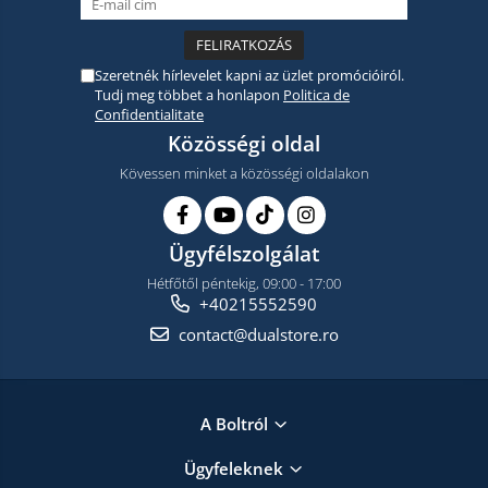
Szeretnék hírlevelet kapni az üzlet promócióiról.
Tudj meg többet a honlapon
Politica de
Confidentialitate
Közösségi oldal
Kövessen minket a közösségi oldalakon
Ügyfélszolgálat
Hétfőtől péntekig, 09:00 - 17:00
+40215552590
contact@dualstore.ro
A Boltról
Ügyfeleknek