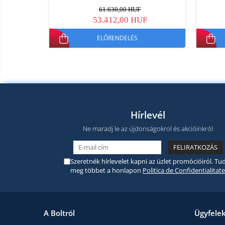
61.630,00 HUF
53.412,00 HUF
ELŐRENDELÉS
Hírlevél
Ne maradj le az újdonságokrol és akcióinkról
Szeretnék hírlevelet kapni az üzlet promócióiról. Tud
meg többet a honlapon
Politica de Confidentialitate
A Boltról
Ügyfele