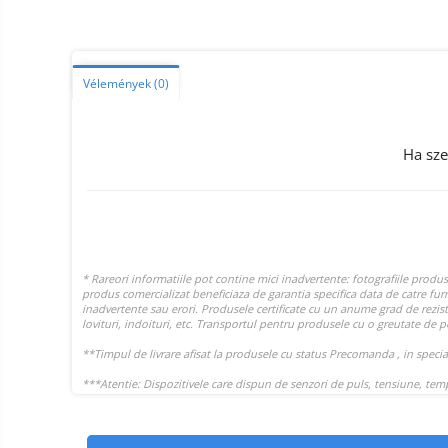
Smart Home
Személyi ápolási termékek
Gadgets tartozék
Vélemények
(0)
Kamerás drónok
Külső akkumulátor
Ha sze
Az autó tartozékai
Lifestyle
Hordozható hangszórók
Vonalkód olvasók
Hordozható elektromos
állomások és napelemek
Napelemek
Elektromos járműtöltő
állomások
Android médialejátszó
TV Box
Újrazárt