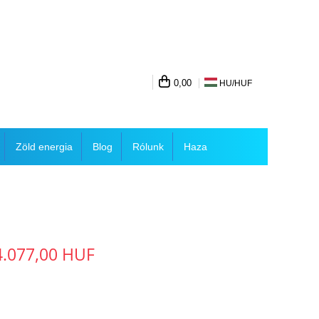
0,00
HU/
HUF
Zöld energia
Blog
Rólunk
Haza
4.077,00 HUF