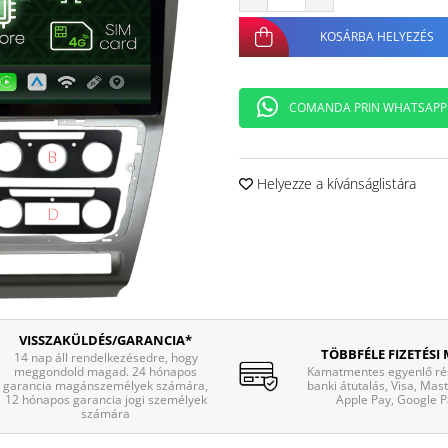
KOSÁRBA HELYEZÉS
COMANDA PRIN WHATSAPP
Helyezze a kívánságlistára
VISSZAKÜLDÉS/GARANCIA*
TÖBBFÉLE FIZETÉSI
14 nap áll rendelkezésedre, hogy
meggondold magad. 24 hónapos
Kamatmentes egyenlő rés
garancia magánszemélyek számára,
banki átutalás, Visa, Mas
12 hónapos garancia jogi személyek
Apple Pay, Google P
számára