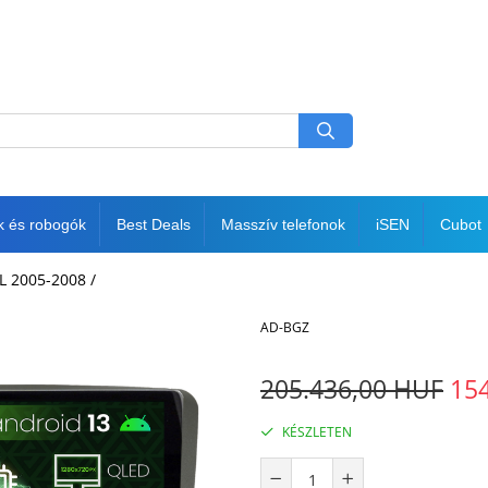
k és robogók
Best Deals
Masszív telefonok
iSEN
Cubot
FL 2005-2008 /
AD-BGZ
205.436,00 HUF
15
KÉSZLETEN