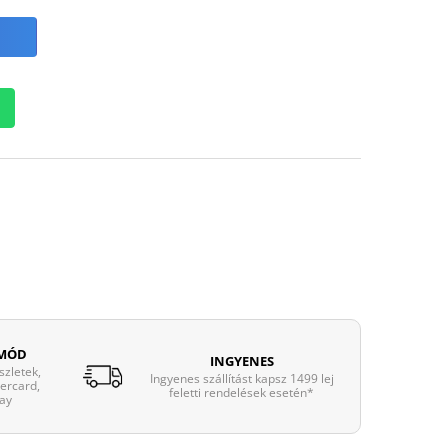
 MÓD
INGYENES
zletek,
Ingyenes szállítást kapsz 1499 lej
tercard,
feletti rendelések esetén*
ay