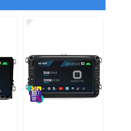
-12%
-15%