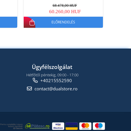
68.478,00 HUF
60.260,00 HUF
ELŐRENDELÉS
Ügyfélszolgálat
Hétfőtől péntekig, 09:00 - 17:00
+40215552590
contact@dualstore.ro