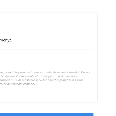
eményt.