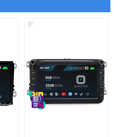
-12%
-15%