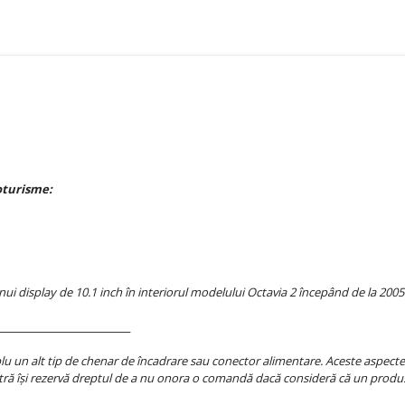
oturisme:
display de 10.1 inch în interiorul modelului Octavia 2 începând de la 2005.
_____________________________
 un alt tip de chenar de încadrare sau conector alimentare. Aceste aspecte se
ră își rezervă dreptul de a nu onora o comandă dacă consideră că un produs