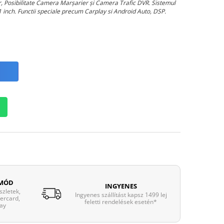
ar, Posibilitate Camera Marșarier și Camera Trafic DVR. Sistemul
 inch. Functii speciale precum Carplay si Android Auto, DSP.
 MÓD
INGYENES
zletek,
Ingyenes szállítást kapsz 1499 lej
tercard,
feletti rendelések esetén*
ay