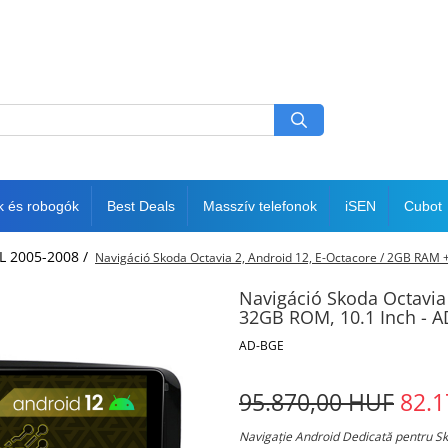
k és robogók
Best Deals
Masszív telefonok
iSEN
Cubot
FL 2005-2008 /
Navigáció Skoda Octavia 2, Android 12, E-Octacore / 2GB RA
Navigáció Skoda Octavia
32GB ROM, 10.1 Inch -
AD-BGE
95.870,00 HUF
82.1
Navigație Android Dedicată pentru S