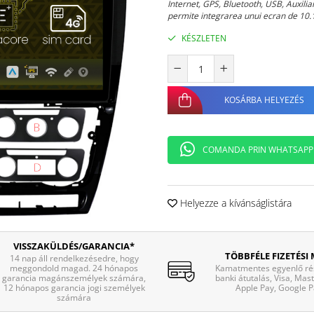
Internet, GPS, Bluetooth, USB, Auxili
permite integrarea unui ecran de 10.1
KÉSZLETEN
KOSÁRBA HELYEZÉS
COMANDA PRIN WHATSAPP
Helyezze a kívánságlistára
VISSZAKÜLDÉS/GARANCIA*
TÖBBFÉLE FIZETÉSI
14 nap áll rendelkezésedre, hogy
meggondold magad. 24 hónapos
Kamatmentes egyenlő rés
garancia magánszemélyek számára,
banki átutalás, Visa, Mas
12 hónapos garancia jogi személyek
Apple Pay, Google P
számára