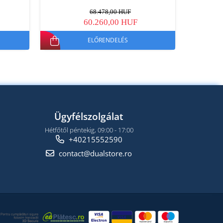
68.478,00 HUF
60.260,00 HUF
ELŐRENDELÉS
Ügyfélszolgálat
Hétfőtől péntekig, 09:00 - 17:00
+40215552590
contact@dualstore.ro