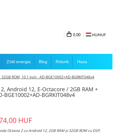
0,00
HU/
HUF
Zöld energia
Blog
Rólunk
Haza
M + 32GB ROM, 10.1 Inch - AD-BGE10002+AD-BGRKIT048v4
 2, Android 12, E-Octacore / 2GB RAM +
 AD-BGE10002+AD-BGRKIT048v4
74,00 HUF
koda Octavia 2 cu Android 12, 2GB RAM și 32GB ROM cu DSP,