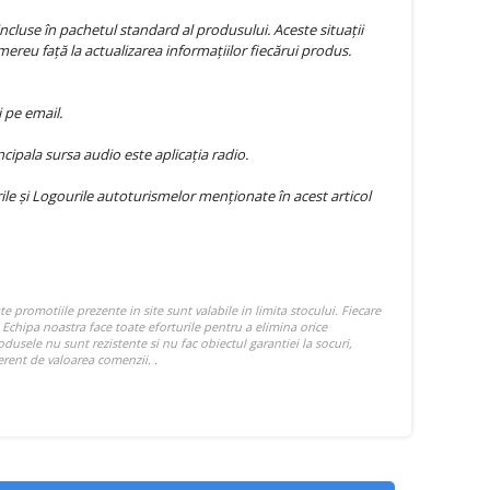
ncluse în pachetul standard al produsului. Aceste situații
mereu față la actualizarea informațiilor fiecărui produs.
 pe email.
ipala sursa audio este aplicația radio.
e și Logourile autoturismelor menționate în acest articol