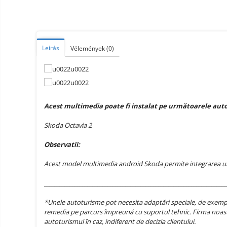
Smart Home
Személyi ápolási termékek
Gadgets tartozék
Leírás
Vélemények
(0)
Kamerás drónok
Külső akkumulátor
Az autó tartozékai
Lifestyle
Acest multimedia poate fi instalat pe următoarele aut
Hordozható hangszórók
Skoda Octavia 2
Vonalkód olvasók
Observatii:
Hordozható elektromos
állomások és napelemek
Acest model multimedia android Skoda permite integrarea unui 
Napelemek
________________________________________________________________________
Elektromos járműtöltő
állomások
*Unele autoturisme pot necesita adaptări speciale, de exemplu
Android médialejátszó
remedia pe parcurs împreună cu suportul tehnic. Firma noast
autoturismul în caz, indiferent de decizia clientului.
TV Box
Újrazárt