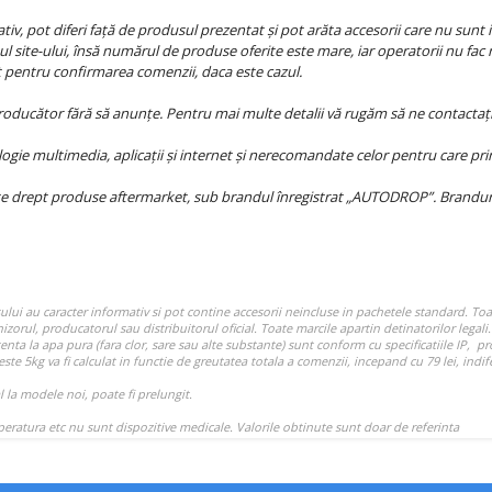
iv, pot diferi față de produsul prezentat și pot arăta accesorii care nu sunt i
l site-ului, însă numărul de produse oferite este mare, iar operatorii nu fac 
at pentru confirmarea comenzii, daca este cazul.
producător fără să anunțe. Pentru mai multe detalii vă rugăm să ne contactați
ie multimedia, aplicații și internet și nerecomandate celor pentru care princ
e drept produse aftermarket, sub brandul înregistrat „AUTODROP”. Branduril