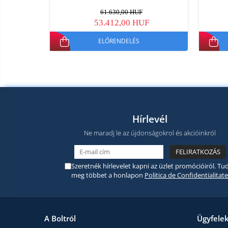
61.630,00 HUF
53.412,00 HUF
ELŐRENDELÉS
Hírlevél
Ne maradj le az újdonságokrol és akcióinkról
Szeretnék hírlevelet kapni az üzlet promócióiról. Tud
meg többet a honlapon
Politica de Confidentialitate
A Boltról
Ügyfele