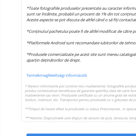
termékek
Miracast
*Toate fotografiile produselor prezentate au caracter informat
Érintésmentes
sunt rar întâlnite, probabil un procent de 1% din tot conținutu
Tartozék
hőmérők
Aceste aspecte se pot discuta de altfel când o să fiți contact
Robotporszívók,
*Conținutul pachetului poate fi de altfel modificat de către 
alkatrészek
és
Pótalkatrészek és kiegészítők
*Platformele Android sunt recomandate iubitorilor de tehnolog
tartozékok
Telefon tartozékok
*Produsele comercializate pe acest site sunt mereu catalogat
Telefon alkatrészek
aparțin deținătorilor de drept.
Termékmegfelelőségi információk