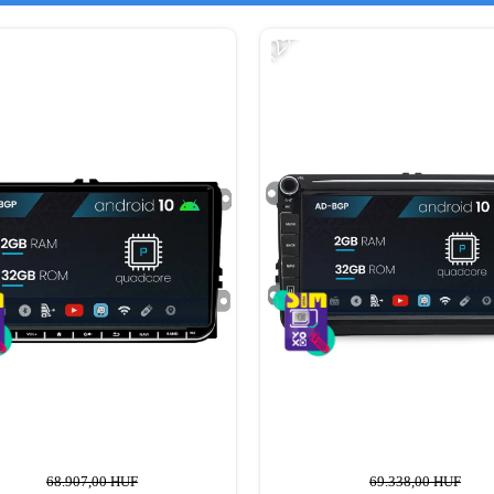
-12%
68.907,00 HUF
69.338,00 HUF