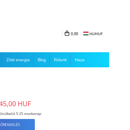
0,00
HU/
HUF
Zöld energia
Blog
Rólunk
Haza
45,00 HUF
örülbelül 5-25 munkanap
LŐRENDELÉS