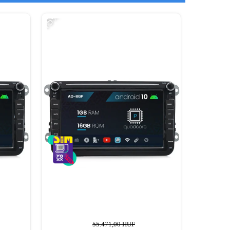
-15%
-15%
55.471,00 HUF