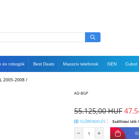
k és robogók
Best Deals
Masszív telefonok
iSEN
Cubot
FL 2005-2008 /
AD-BGP
55.125,00 HUF
47.5
ELŐRENDELÉS
Szállítási idő:
K
E