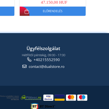
47.150,00 HUF
ELŐRENDELÉS
Ügyfélszolgálat
Hétfőtől péntekig, 09:00 - 17:00
+40215552590
contact@dualstore.ro