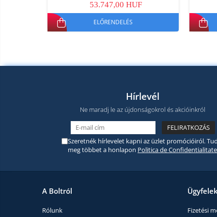
53.747,00 HUF
ELŐRENDELÉS
Hírlevél
Ne maradj le az újdonságokrol és akcióinkról
Szeretnék hírlevelet kapni az üzlet promócióiról. Tud
meg többet a honlapon
Politica de Confidentialitate
A Boltról
Ügyfele
Rólunk
Fizetési 