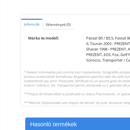
Smart Home
Személyi ápolási termékek
Gadgets tartozék
Jellemzők
Vélemények
(0)
Kamerás drónok
Márka és modell:
Passat B5 / B5.5,
Passat B
Külső akkumulátor
6,
Touran 2003 - PREZENT
Sharan 1998 - PREZENT,
A
Az autó tartozékai
PREZENT,
EOS,
Fox,
Golf 
Lifestyle
Scirocco,
Transporter / C
Hordozható hangszórók
Vonalkód olvasók
Hordozható elektromos
állomások és napelemek
Napelemek
Elektromos járműtöltő
állomások
Android médialejátszó
Hasonló termékek
TV Box
Újrazárt