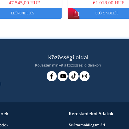
47.545,00 HUF
61.018,00 HUF
ELŐRENDELÉS
ELŐRENDELÉS
Közösségi oldal
Kövessen minket a közösségi oldalakon
j
knek
Kereskedelmi Adatok
módok
Sc Starmobilegsm Srl