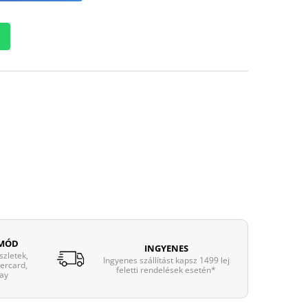
 MÓD
INGYENES
zletek,
Ingyenes szállítást kapsz 1499 lej
tercard,
feletti rendelések esetén*
ay