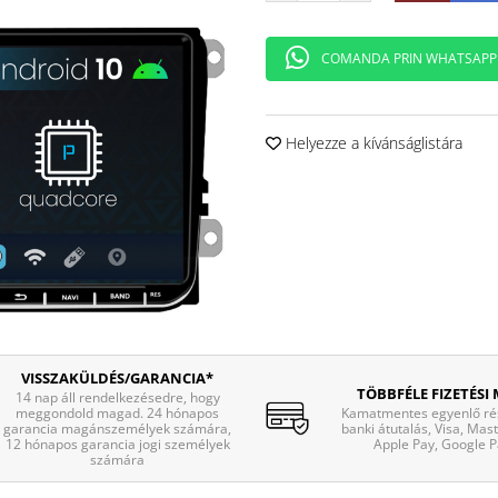
COMANDA PRIN WHATSAPP
Helyezze a kívánságlistára
VISSZAKÜLDÉS/GARANCIA*
TÖBBFÉLE FIZETÉSI
14 nap áll rendelkezésedre, hogy
meggondold magad. 24 hónapos
Kamatmentes egyenlő rés
garancia magánszemélyek számára,
banki átutalás, Visa, Mas
12 hónapos garancia jogi személyek
Apple Pay, Google P
számára