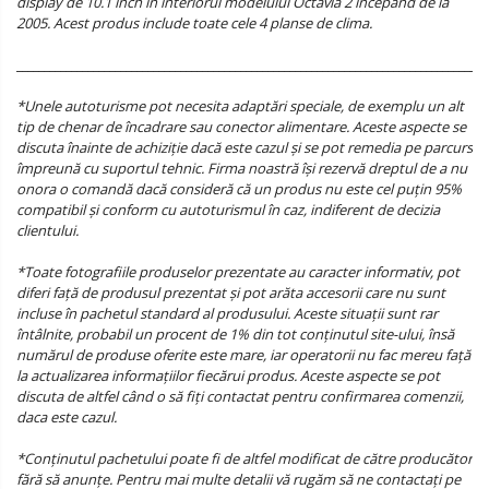
display de 10.1 inch în interiorul modelului Octavia 2 începând de la
2005. Acest produs include toate cele 4 planse de clima.
______________________________________________________________________________________
*Unele autoturisme pot necesita adaptări speciale, de exemplu un alt
tip de chenar de încadrare sau conector alimentare. Aceste aspecte se
discuta înainte de achiziție dacă este cazul și se pot remedia pe parcurs
împreună cu suportul tehnic. Firma noastră își rezervă dreptul de a nu
onora o comandă dacă consideră că un produs nu este cel puțin 95%
compatibil și conform cu autoturismul în caz, indiferent de decizia
clientului.
*Toate fotografiile produselor prezentate au caracter informativ, pot
diferi față de produsul prezentat și pot arăta accesorii care nu sunt
incluse în pachetul standard al produsului. Aceste situații sunt rar
întâlnite, probabil un procent de 1% din tot conținutul site-ului, însă
numărul de produse oferite este mare, iar operatorii nu fac mereu față
la actualizarea informațiilor fiecărui produs. Aceste aspecte se pot
discuta de altfel când o să fiți contactat pentru confirmarea comenzii,
daca este cazul.
*Conținutul pachetului poate fi de altfel modificat de către producător
fără să anunțe. Pentru mai multe detalii vă rugăm să ne contactați pe