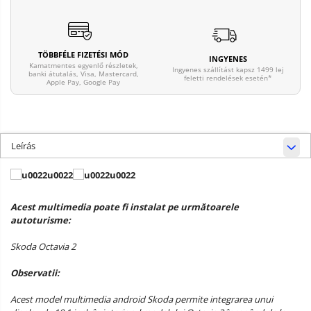
TÖBBFÉLE FIZETÉSI MÓD
INGYENES
Kamatmentes egyenlő részletek,
Ingyenes szállítást kapsz 1499 lej
banki átutalás, Visa, Mastercard,
feletti rendelések esetén*
Apple Pay, Google Pay
Leírás
Acest multimedia poate fi instalat pe următoarele
autoturisme:
Skoda Octavia 2
Observatii:
Acest model multimedia android Skoda permite integrarea unui