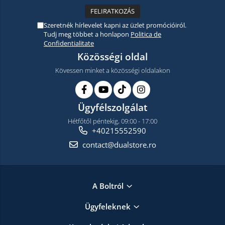
Szeretnék hírlevelet kapni az üzlet promócióiról.
Tudj meg többet a honlapon
Politica de
Confidentialitate
Közösségi oldal
Kövessen minket a közösségi oldalakon
Ügyfélszolgálat
Hétfőtől péntekig, 09:00 - 17:00
+40215552590
contact@dualstore.ro
A Boltról
Ügyfeleknek