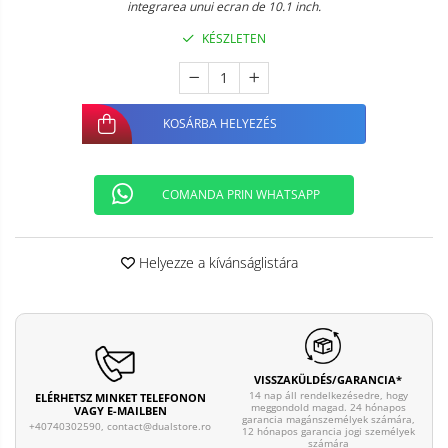
integrarea unui ecran de 10.1 inch.
KÉSZLETEN
KOSÁRBA HELYEZÉS
COMANDA PRIN WHATSAPP
Helyezze a kívánságlistára
VISSZAKÜLDÉS/GARANCIA*
14 nap áll rendelkezésedre, hogy
ELÉRHETSZ MINKET TELEFONON
meggondold magad. 24 hónapos
VAGY E-MAILBEN
garancia magánszemélyek számára,
+40740302590,
contact@dualstore.ro
12 hónapos garancia jogi személyek
számára