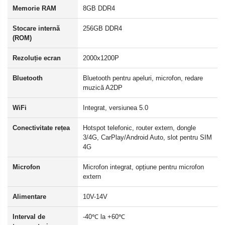
Memorie RAM
8GB DDR4
Stocare internă
256GB DDR4
(ROM)
Rezoluție ecran
2000x1200P
Bluetooth
Bluetooth pentru apeluri, microfon, redare
muzică A2DP
WiFi
Integrat, versiunea 5.0
Conectivitate rețea
Hotspot telefonic, router extern, dongle
3/4G, CarPlay/Android Auto, slot pentru SIM
4G
Microfon
Microfon integrat, opțiune pentru microfon
extern
Alimentare
10V-14V
Interval de
-40℃ la +60℃