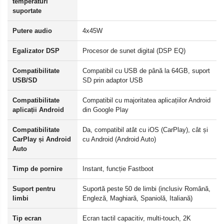
temperaturi
suportate
Putere audio
4x45W
Egalizator DSP
Procesor de sunet digital (DSP EQ)
Compatibilitate
Compatibil cu USB de până la 64GB, suport
USB/SD
SD prin adaptor USB
Compatibilitate
Compatibil cu majoritatea aplicațiilor Android
aplicații Android
din Google Play
Compatibilitate
Da, compatibil atât cu iOS (CarPlay), cât și
CarPlay și Android
cu Android (Android Auto)
Auto
Timp de pornire
Instant, funcție Fastboot
Suport pentru
Suportă peste 50 de limbi (inclusiv Română,
limbi
Engleză, Maghiară, Spaniolă, Italiană)
Tip ecran
Ecran tactil capacitiv, multi-touch, 2K