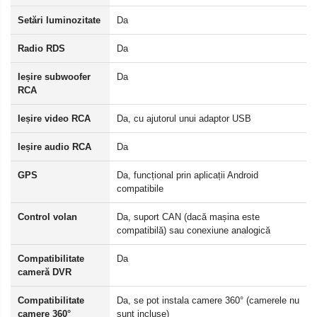
Setări luminozitate
Da
Radio RDS
Da
Ieșire subwoofer
Da
RCA
Ieșire video RCA
Da, cu ajutorul unui adaptor USB
Ieșire audio RCA
Da
GPS
Da, funcțional prin aplicații Android
compatibile
Control volan
Da, suport CAN (dacă mașina este
compatibilă) sau conexiune analogică
Compatibilitate
Da
cameră DVR
Compatibilitate
Da, se pot instala camere 360° (camerele nu
camere 360°
sunt incluse)