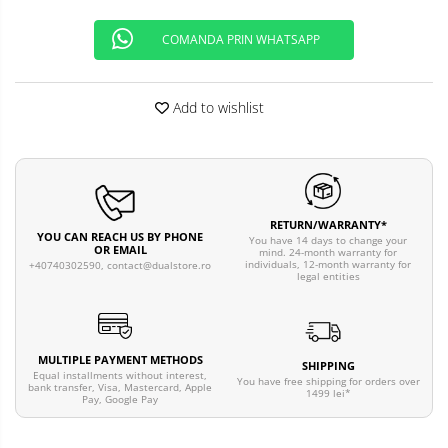
COMANDA PRIN WHATSAPP
Add to wishlist
RETURN/WARRANTY*
YOU CAN REACH US BY PHONE
You have 14 days to change your
OR EMAIL
mind. 24-month warranty for
individuals, 12-month warranty for
+40740302590,
contact@dualstore.ro
legal entities
MULTIPLE PAYMENT METHODS
SHIPPING
Equal installments without interest,
You have free shipping for orders over
bank transfer, Visa, Mastercard, Apple
1499 lei*
Pay, Google Pay