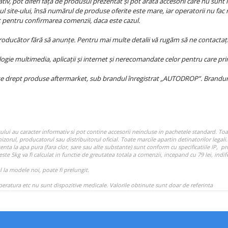
iv, pot diferi față de produsul prezentat și pot arăta accesorii care nu sunt i
l site-ului, însă numărul de produse oferite este mare, iar operatorii nu fac 
at pentru confirmarea comenzii, daca este cazul.
producător fără să anunțe. Pentru mai multe detalii vă rugăm să ne contactați
ie multimedia, aplicații și internet și nerecomandate celor pentru care princ
e drept produse aftermarket, sub brandul înregistrat „AUTODROP”. Branduril