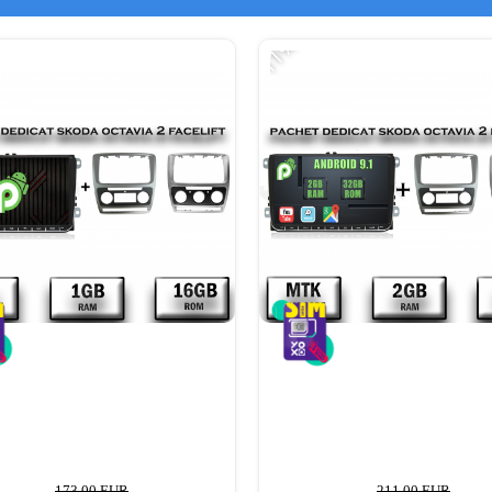
-11%
173,00 EUR
211,00 EUR