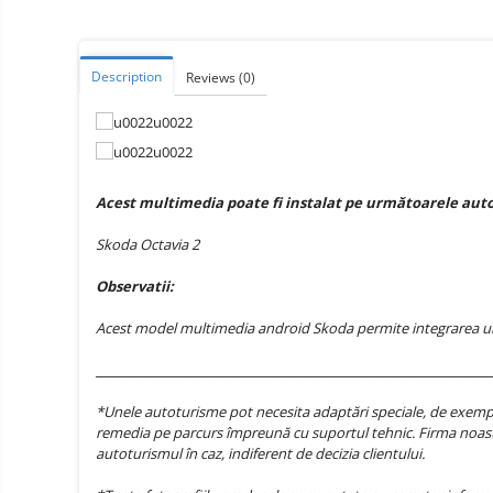
Vacuum
Camera drones
cleaners,
parts
Power bank
Parts
and
&
Description
Reviews
(0)
Auto accessories
accessories
accessories
Lifestyle
Portable speakers
Bare cod readers
Acest multimedia poate fi instalat pe următoarele aut
TV Box
Skoda Octavia 2
Miracast
Observatii:
Accessories
Phone parts
Acest model multimedia android Skoda permite integrarea unui 
Phone accessories
________________________________________________________________________
*Unele autoturisme pot necesita adaptări speciale, de exemplu
remedia pe parcurs împreună cu suportul tehnic. Firma noast
autoturismul în caz, indiferent de decizia clientului.