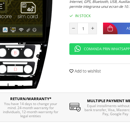
Internet, GPS, Bluetooth, USB, Auxili
permite integrarea unui ecran de 10.1
IN STOCK
A
COMANDA PRIN WHATSAPP
Add to wishlist
RETURN/WARRANTY*
MULTIPLE PAYMENT M
You have 14 days to change your
Equal installments without 
mind. 24-month warranty for
bank transfer, Visa, Masterc
individuals, 12-month warranty for
Pay, Google Pay
legal entities