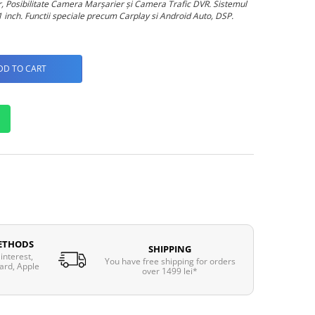
ar, Posibilitate Camera Marșarier și Camera Trafic DVR. Sistemul
 inch. Functii speciale precum Carplay si Android Auto, DSP.
DD TO CART
ETHODS
SHIPPING
interest,
You have free shipping for orders
ard, Apple
over 1499 lei*