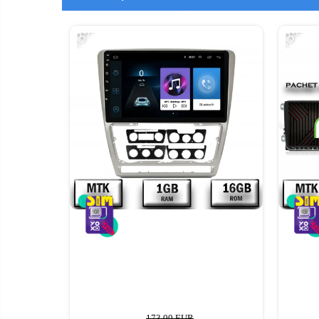
-13%
-13%
173,00 EUR