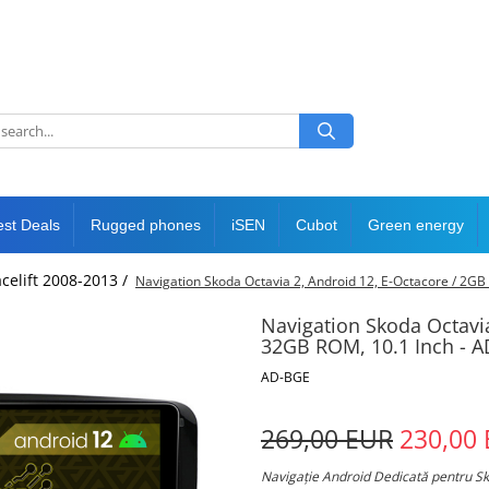
est Deals
Rugged phones
iSEN
Cubot
Green energy
acelift 2008-2013 /
Navigation Skoda Octavia 2, Android 12, E-Octacore / 
Navigation Skoda Octavi
32GB ROM, 10.1 Inch -
AD-BGE
269,00 EUR
230,00
Navigație Android Dedicată pentru S