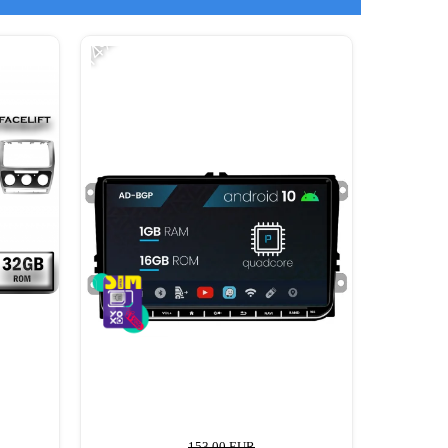
-14%
-31%
153,00 EUR