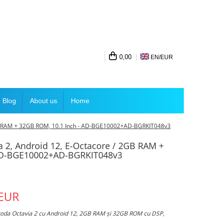
0,00
EN/
EUR
Blog
About us
Home
2GB RAM + 32GB ROM, 10.1 Inch - AD-BGE10002+AD-BGRKIT048v3
a 2, Android 12, E-Octacore / 2GB RAM +
 AD-BGE10002+AD-BGRKIT048v3
 EUR
koda Octavia 2 cu Android 12, 2GB RAM și 32GB ROM cu DSP,