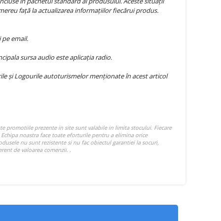
ncluse în pachetul standard al produsului. Aceste situații
mereu față la actualizarea informațiilor fiecărui produs.
 pe email.
ipala sursa audio este aplicația radio.
e și Logourile autoturismelor menționate în acest articol