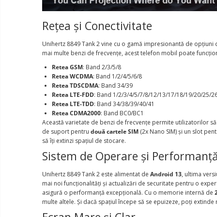
Rețea și Conectivitate
Unihertz 8849 Tank 2 vine cu o gamă impresionantă de opțiuni de c
mai multe benzi de frecvențe, acest telefon mobil poate funcționa 
Retea GSM
: Band 2/3/5/8
Retea WCDMA
: Band 1/2/4/5/6/8
Retea TDSCDMA
: Band 34/39
Retea LTE-FDD
: Band 1/2/3/4/5/7/8/12/13/17/18/19/20/25/
Retea LTE-TDD
: Band 34/38/39/40/41
Retea CDMA2000
: Band BC0/BC1
Această varietate de benzi de frecvențe permite utilizatorilor s
de suport pentru
două cartele SIM
(2x Nano SIM) și un slot pent
să îți extinzi spațiul de stocare.
Sistem de Operare și Performanț
Unihertz 8849 Tank 2 este alimentat de
Android 13
, ultima vers
mai noi funcționalități și actualizări de securitate pentru o expe
asigură o performanță excepțională. Cu o memorie internă de
multe altele. Și dacă spațiul începe să se epuizeze, poți extin
Ecran Mare și Clar