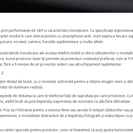
 prin performanțe de vârf și caracteristici inovatoare. Cu specificații impresiona
omplet modul în care interacționăm cu smartphone-urile. Vom explora fiecare as
erare, ecranul, camera, funcțiile suplimentare și multe altele.
cteristicile inovatoare ale acestui telefon mobil și oferă utilizatorilor o modali
 Acest proiector laser îți permite să proiectezi conținutul preferat, cum ar fi f
re, fără a fi nevoie de un proiector extern sau alt echipament suplimentar.
 2:
ginii destul de bună, cu o rezoluție suficientă pentru a obține imagini clare și det
ndiții de iluminare redusă.
pinde de distanța la care ții telefonul față de suprafața pe care proiectezi. Cu 
 astfel încât să poți împărtăși experiența de vizionare cu alții fără dificultate.
ții. Poți să-l folosești pentru a viziona filme sau seriale în timpul călătoriilor sau 
 asemenea, o modalitate distractivă de a împărtăși fotografii și videoclipuri cu pr
 cu setări speciale pentru proiector, ceea ce înseamnă că poți ajusta luminozita