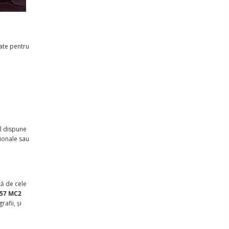
tate pentru
ul dispune
sionale sau
ză de cele
G57 MC2
rafii, și