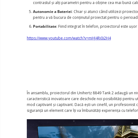
contrastul și alți parametri pentru a obține cea mai bună calita
Autonomie a Bateriei
: Chiar și atunci când utilizezi proiec
pentru a vă bucura de conținutul proiectat pentru o perioad
Portabilitate
: Fiind integrat în telefon, proiectorul este u
https://www.youtube.com/watch?v=mHJ4Ri0i2H4
​​În ansamblu, proiectorul din Unihertz 8849 Tank 2 adaugă un nive
caracteristică inovatoare care deschide noi posibilități pentru ut
mod captivant și captivant. Dacă ești un cinefil, un profesionist
siguranță un element care îți va îmbunătăți experiența cu telefo