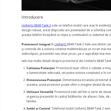
Introducere
Unihertz 8849 Tank 2
este un telefon mobil care iese în evidență
design robust, acest dispozitiv are potențialul de a schimba c
acestui telefon începând cu rețea și continuând cu sistemul de op
Proiectorul integrat
în
Unihertz
8849 Tank 2 este una dintre cara
și comodă de a viziona conținut multimedia pe un ecran mai mare.
videoclipuri, prezentări sau chiar jocuri, pe o suprafață mai ma
Iată mai multe detalii despre proiectorul din Unihertz 8849 Tank
Calitatea Proiecției
: Proiectorul laser oferă o calitate a ima
o luminozitate adecvată, vei putea viziona conținutul și în co
Dimensiunea Proiecției
: Dimensiunea ecranului proiectat de
acestea, acest proiector poate oferi o imagine destul de mare,
Utilizare Versatilă
: Proiectorul este util într-o serie de situa
organiza prezentări în cadrul întâlnirilor de afaceri. Este, de
familia.
Setări și Control
: Telefonul mobil Unihertz 8849 Tank 2 vine