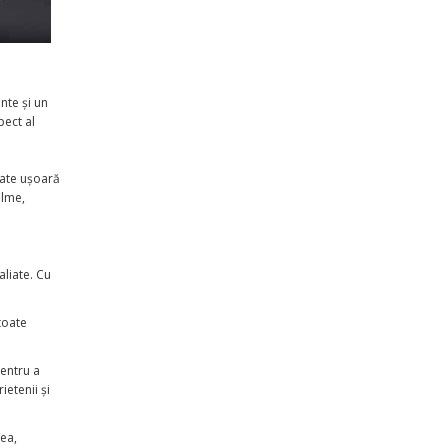
nte și un
pect al
tate ușoară
ilme,
aliate. Cu
toate
pentru a
ietenii și
tea,