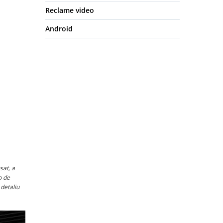
Reclame video
Android
sat, a
o de
 detaliu