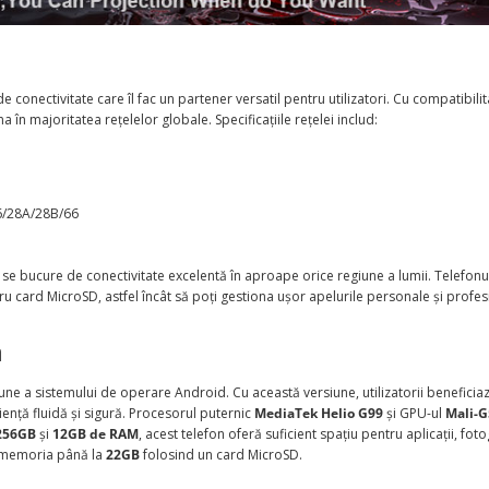
onectivitate care îl fac un partener versatil pentru utilizatori. Cu compatibili
în majoritatea rețelelor globale. Specificațiile rețelei includ:
26/28A/28B/66
ă se bucure de conectivitate excelentă în aproape orice regiune a lumii. Telefon
ru card MicroSD, astfel încât să poți gestiona ușor apelurile personale și profe
ă
iune a sistemului de operare Android. Cu această versiune, utilizatorii beneficia
riență fluidă și sigură. Procesorul puternic
MediaTek Helio G99
și GPU-ul
Mali-
256GB
și
12GB de RAM
, acest telefon oferă suficient spațiu pentru aplicații, fotog
de memoria până la
22GB
folosind un card MicroSD.