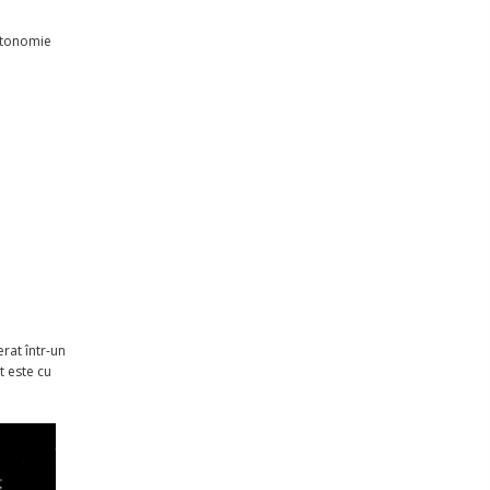
autonomie
erat într-un
t este cu