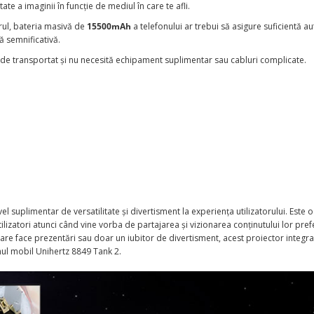
te a imaginii în funcție de mediul în care te afli.
torul, bateria masivă de
15500mAh
a telefonului ar trebui să asigure suficientă 
ă semnificativă.
șor de transportat și nu necesită echipament suplimentar sau cabluri complicate.
l suplimentar de versatilitate și divertisment la experiența utilizatorului. Este o
ilizatori atunci când vine vorba de partajarea și vizionarea conținutului lor pref
 care face prezentări sau doar un iubitor de divertisment, acest proiector integra
nul mobil Unihertz 8849 Tank 2.