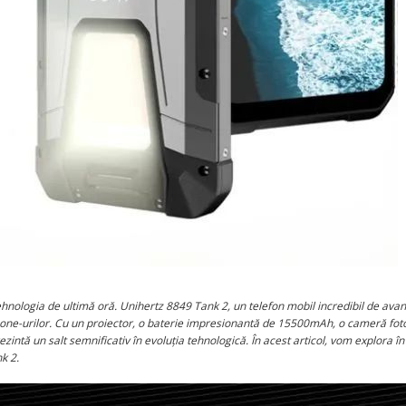
hnologia de ultimă oră. Unihertz 8849 Tank 2, un telefon mobil incredibil de avan
hone-urilor. Cu un proiector, o baterie impresionantă de 15500mAh, o cameră fot
zintă un salt semnificativ în evoluția tehnologică. În acest articol, vom explora în
k 2.