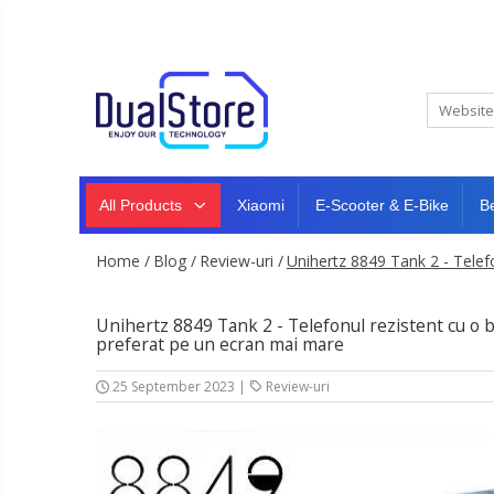
New
Best Deals
All Products
Mobile phones
All (smart & classic)
Tablet
PC,
Manufacturers
mini
Smart
PC,
Rugged phones
TV
All Products
Xiaomi
E-Scooter & E-Bike
B
laptops
and
Dash
5G phones
projectors
cam,
Home /
Blog /
Review-uri /
Unihertz 8849 Tank 2 - Telefo
Classic phones
home
Headphones
&
Tablet PC
Smartwatches
sports
Unihertz 8849 Tank 2 - Telefonul rezistent cu o b
&
Laptops
preferat pe un ecran mai mare
smartbands
E-
Mini PC
scooters
25 September 2023
|
Review-uri
Accessories
&
accesorries
Dash cam
Smart mirror