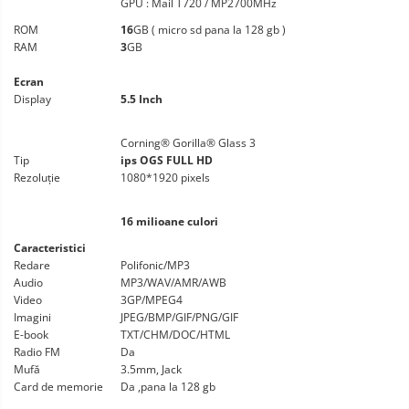
GPU : Mail T720 / MP2700MHz
ROM
16
GB ( micro sd pana la 128 gb )
RAM
3
GB
Ecran
Display
5.5 Inch
Corning® Gorilla® Glass 3
Tip
ips OGS FULL HD
Rezoluție
1080*1920 pixels
16 milioane culori
Caracteristici
Redare
Polifonic/MP3
Audio
MP3/WAV/AMR/AWB
Video
3GP/MPEG4
Imagini
JPEG/BMP/GIF/PNG/GIF
E-book
TXT/CHM/DOC/HTML
Radio FM
Da
Mufă
3.5mm, Jack
Card de memorie
Da ,pana la 128 gb