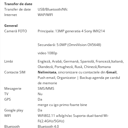
Transfer de date
Transfer de date
USB/Bluetooth/Nfc
Internet
WAP/WIFI
General
Cameră FOTO
Principala: 13MP generatia 4 Sony IMX214
Secundară: 5.0MP (OmniVision OV5648)
video 1080p
Limbi
Engleză, Arabă, Germană, Spaniolă, Franceză,Italiană,
Olandeză, Portugheză, Rusă, Chineză,Romana
Contacte SIM
Nelimitata
, sincronizare cu contactele din
Gmail
,
Push email, Organizator | Backup agenda pe cardul
de memorie
Mesagerie
SMS/MMS
TV
Nu
GPS
Da
merge cu igo primo foarte bine
Google play
Da
WIFI
WiFi802.11 a/b/g/n/ac Suporta dual-band Wi-
Fi(2.4GHz/5GHz)
Bluetooth
Bluetooth 4.0