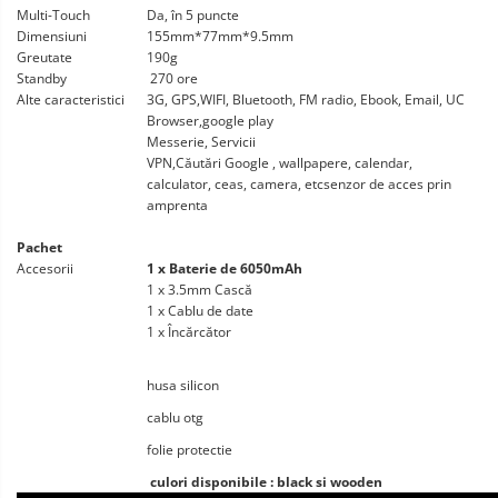
Multi-Touch
Da, în 5 puncte
Dimensiuni
155mm*77mm*9.5mm
Greutate
190g
Standby
270 ore
Alte caracteristici
3G, GPS,WIFI, Bluetooth, FM radio, Ebook, Email, UC
Browser,google play
Messerie, Servicii
VPN,Căutări Google , wallpapere, calendar,
calculator, ceas, camera, etcsenzor de acces prin
amprenta
Pachet
Accesorii
1 x Baterie de 6050mAh
1 x 3.5mm Cască
1 x Cablu de date
1 x Încărcător
husa silicon
cablu otg
folie protectie
culori disponibile : black si wooden