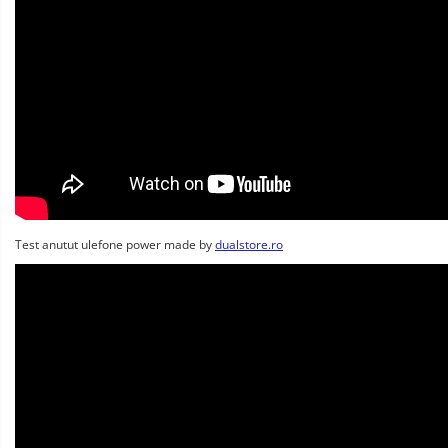
Test anutut ulefone power made by
dualstore.ro