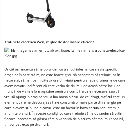
Trotineta electrică iSen, mijloc de deplasare eficient.
Oricât am încerca să ne obișnuim cu traficul infernal care este specific 
orașelor în care trăim, ne este foarte greu să acceptăm că trebuie, ca în 
fiecare zi, să ne irosim câteva ore din viață pentru a face drumurile de care 
avem nevoie. Indiferent că este vorba de drumul de acasă către locul de 
muncă, de vizitele la magazine pentru a cumpăra cele necesare, sau că 
vrei să ajungi în oraș pentru a lua masa alături de cei dragi, traficul este un 
element care ne descurajează, ne consumă o mare parte din energia pe 
care o avem și în unele cazuri este un factor în baza căruia renunțăm la 
anumite planuri. În aceste condiții cu care trebuie să ne obișnuim să trăim, 
fiecare încercăm să găsim câte o variantă de a scurta cât mai mult posibil, 
timpul petrecut pe drumuri.