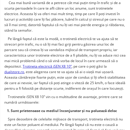
     Cea mai bună variantă de a petrece cât mai puțin timp în trafic și de a 
scurta perioadele în care te afli către un loc anume, sunt trotinetele 
electrice. Aceasta îți va oferi mai mult timp, timp pe care îl poți investi în 
lucruri și activități care îți fac plăcere, luând în calcul și stresul pe care nu o 
să îl mai simți, datorită faptului că nu îți vei mai pierde energia și răbdarea, 
stând la semafor.
    Pe lângă faptul că este la modă, o trotinetă electrică te va ajuta să te 
strecori prin trafic, nu o să îți mai faci griji pentru găsirea unui loc de 
parcare sau că cineva îți va vandaliza mijlocul de transport propriu, iar 
caracteristica unor trotinete electrice de a fi pliabile, nu îți va aduce nici cea 
mai mică problemă când o să vină vorba de locul în care urmează să o 
depozitezi. 
Trotineta electrică iSEN X8 10”
, pe care o poți găsi la 
dualstore.ro
, este alegerea care te va ajuta să ai o viață mai ușoară. 
Aceasta cântărește foarte puțin, este ușor de condus și îți oferă stabilitatea 
de care ai nevoie, iar faptul că poți atinge o viteză de 25 km/h, o face ideală 
pentru a fi folosită pe distanțe scurte, indiferent de orașul în care locuieșți.
    Trotinetele iSEN X8 10” vin cu o multitudine de avantaje, printre care se 
numără următoarele:
   1. Sunt prietenoase cu mediul înconjurator și nu poluează deloc
    Spre deosebire de celelalte mijloace de transport, trotineta electrică nu 
este un factor poluant al mediului. Pe lângă faptul că nu este o cauză a 