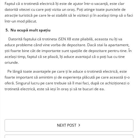
Faptul că o trotinetă electrică îți este de ajutor într-o vacanță, este clar 
datorită vitezei cu care poți vizita un oraș. Poți atinge toate punctele de 
atracție turistică pe care le-ai stabilit să le vizitezi și în același timp să o faci 
într-un mod plăcut.
 5.  Nu ocupă mult spațiu
    Datorită faptului că trotineta iSEN X8 este pliabilă, aceasta nu îți va 
aduce probleme când vine vorba de depozitare. Dacă stai la apartament, 
știi foarte bine cât de importante sunt spațiile de depozitare pentru tine. În 
același timp, faptul că se pliază, îți aduce avantajul că o poți lua cu tine 
oriunde.
   Pe lângă toate avantajele pe care ți le aduce o trotinetă electrică, este 
foarte important să amintim și de experiența plăcută pe care această ți-o 
oferă. Singurul lucru pe care trebuie să îl mai faci, după ce achiziționezi o 
trotinetă electrică, este să ieși în oraș și să te bucuri de ea.
NEXT POST