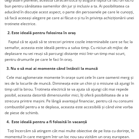
degradării planetei, această caracteristică îți asigură faptul că faci un lucru 
bun pentru sănătatea oamenilor din jur și inclusiv a ta. Ai posibilitatea ca 
aducând în discuție acest aspect, o parte din persoanele pe care le cunoșți, 
să facă aceeași alegere pe care ai făcut-o și tu în privința achiziționării unei 
trotinete electrice.
   2. Este ideală pentru folosirea în oraș
    Faptul că te ajută să te strecori printre cozile interminabile care se fac la 
semafor, aceasta este ideală pentru a salva timp. Cu niciun alt mijloc de 
deplasare nu vei reuși să parcurgi distanțe mici într-un timp mai scurt, 
pentru drumurile pe care le faci în oraș.
  3. Nu o să mai ai momente când întârzii la muncă
  Cele mai aglomerate momente în orașe sunt cele în care oamenii merg și 
ies de la locurile de muncă. Dimineața este un chin și o misiune să ajungi în 
timp util la birou. Trotineta electrică te va ajuta să ajungi cât mai repede 
posibil, aceasta datorită dimensiunilor mici, îți oferă posibilitatea de a te 
strecura printre mașini. Pe lângă avantajul financiar, pentru că nu consumi 
combustibil pentru a te deplasa, aceasta este accesibilă și când vine vorba 
de piese de schimb.
  4.  Este ideală pentru a fi folosită în vacanță
   Toți încercăm să atingem cât mai multe obiective de pe lista cu dorințe, în 
momentul în care mergem într-un loc nou sau vizităm un oraș european. 