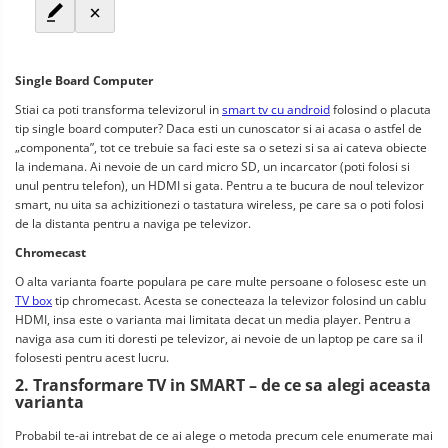
Single Board Computer
Stiai ca poti transforma televizorul in 
smart tv cu android
 folosind o placuta 
tip single board computer? Daca esti un cunoscator si ai acasa o astfel de 
„componenta”, tot ce trebuie sa faci este sa o setezi si sa ai cateva obiecte 
la indemana. Ai nevoie de un card micro SD, un incarcator (poti folosi si 
unul pentru telefon), un HDMI si gata. Pentru a te bucura de noul televizor 
smart, nu uita sa achizitionezi o tastatura wireless, pe care sa o poti folosi 
de la distanta pentru a naviga pe televizor.
Chromecast
O alta varianta foarte populara pe care multe persoane o folosesc este un  
TV box
 tip chromecast. Acesta se conecteaza la televizor folosind un cablu 
HDMI, insa este o varianta mai limitata decat un media player. Pentru a 
naviga asa cum iti doresti pe televizor, ai nevoie de un laptop pe care sa il 
folosesti pentru acest lucru.
2. Transformare TV in SMART – de ce sa alegi aceasta 
varianta 
Probabil te-ai intrebat de ce ai alege o metoda precum cele enumerate mai 