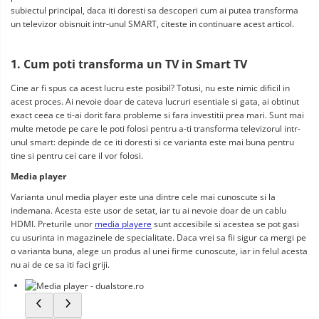
subiectul principal, daca iti doresti sa descoperi cum ai putea transforma 
un televizor obisnuit intr-unul SMART, citeste in continuare acest articol.
1. Cum poti transforma un TV in Smart TV
Cine ar fi spus ca acest lucru este posibil? Totusi, nu este nimic dificil in 
acest proces. Ai nevoie doar de cateva lucruri esentiale si gata, ai obtinut 
exact ceea ce ti-ai dorit fara probleme si fara investitii prea mari. Sunt mai 
multe metode pe care le poti folosi pentru a-ti transforma televizorul intr-
unul smart: depinde de ce iti doresti si ce varianta este mai buna pentru 
tine si pentru cei care il vor folosi.
Media player
Varianta unul media player este una dintre cele mai cunoscute si la 
indemana. Acesta este usor de setat, iar tu ai nevoie doar de un cablu 
HDMI. Preturile unor 
media playere
 sunt accesibile si acestea se pot gasi 
cu usurinta in magazinele de specialitate. Daca vrei sa fii sigur ca mergi pe 
o varianta buna, alege un produs al unei firme cunoscute, iar in felul acesta 
nu ai de ce sa iti faci griji.