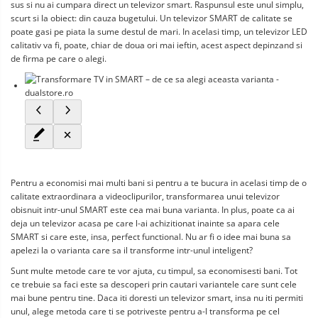
sus si nu ai cumpara direct un televizor smart. Raspunsul este unul simplu, 
scurt si la obiect: din cauza bugetului. Un televizor SMART de calitate se 
poate gasi pe piata la sume destul de mari. In acelasi timp, un televizor LED 
calitativ va fi, poate, chiar de doua ori mai ieftin, acest aspect depinzand si 
de firma pe care o alegi.
Pentru a economisi mai multi bani si pentru a te bucura in acelasi timp de o 
calitate extraordinara a videoclipurilor, transformarea unui televizor 
obisnuit intr-unul SMART este cea mai buna varianta. In plus, poate ca ai 
deja un televizor acasa pe care l-ai achizitionat inainte sa apara cele 
SMART si care este, insa, perfect functional. Nu ar fi o idee mai buna sa 
apelezi la o varianta care sa il transforme intr-unul inteligent?
Sunt multe metode care te vor ajuta, cu timpul, sa economisesti bani. Tot 
ce trebuie sa faci este sa descoperi prin cautari variantele care sunt cele 
mai bune pentru tine. Daca iti doresti un televizor smart, insa nu iti permiti 
unul, alege metoda care ti se potriveste pentru a-l transforma pe cel 