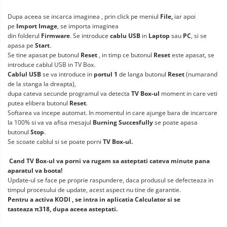
Dupa aceea se incarca imaginea , prin click pe meniul
File,
iar apoi
pe
Import Image
, se importa imaginea
din folderul
Firmware
. Se introduce
cablu USB
in
Laptop
sau
PC
, si se
apasa pe
Start
.
Se tine apasat pe butonul
Reset
, in timp ce butonul
Reset
este apasat, se
introduce cablul USB in TV Box.
Cablul USB
se va introduce in
portul 1
de langa butonul
Reset
(numarand
de la stanga la dreapta),
dupa cateva secunde programul va detecta
TV Box-ul
moment in care veti
putea elibera butonul
Reset
.
Softarea va incepe automat. In momentul in care ajunge bara de incarcare
la 100% si va va afisa mesajul
Burning Succesfully
se poate apasa
butonul
Stop
.
Se scoate cablul si se poate porni
TV Box-ul.
Cand TV Box-ul va porni va rugam sa asteptati cateva minute pana
aparatul va boota!
Update-ul se face pe proprie raspundere, daca produsul se defecteaza in
timpul procesului de update, acest aspect nu tine de garantie.
Pentru a activa KODI , se intra in aplicatia Calculator si se
tasteaza π318, dupa aceea asteptati.