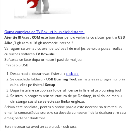
Gama completa de TV Box-uri la un click distanta
!
Atentie !!!
Acest
ROM
este bun doar pentru varianta cu sloturi pentru
USB
Albe
,3 gb ram si 16 gb memorie interna!!!
Va rugam sa urmati cu atentie toti pasii de mai jos pentru a putea realiza
cu succes softarea
TV Box-ului
:
Softarea se face dupa urmatorii pasi de mai jos:
Prin cablu USB
Descarcati si dezarhivati fisierul :
click aici
Se deschide folderul -
USB Burning Tool
, se instaleaza programul prin
dublu click pe fisierul
Setup
Dupa instalare se copiaza folderul license in fisierul usb burning tool
Se intra in program prin scurtatura de pe Desktop, in al doilea meniu
din stanga sus si se selecteaza limba engleza.
Arhiva este parolata , pentru a obtine parola este necesar sa trimiteti un
email la
contact@dualstore.ro
cu dovada cumpararii de la dualstore.ro sau
emag partener dualstore.
Este necesar sa aveti un cablu usb - usb tata.