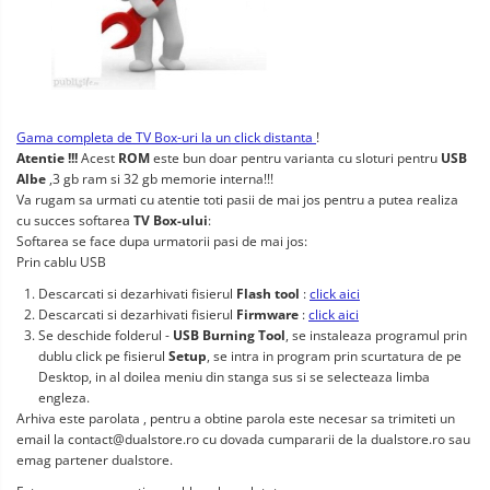
Gama completa de TV Box-uri la un click distanta
!
Atentie !!!
Acest
ROM
este bun doar pentru varianta cu sloturi pentru
USB
Albe
,3 gb ram si 32 gb memorie interna!!!
Va rugam sa urmati cu atentie toti pasii de mai jos pentru a putea realiza
cu succes softarea
TV Box-ului
:
Softarea se face dupa urmatorii pasi de mai jos:
Prin cablu USB
Descarcati si dezarhivati fisierul
Flash tool
:
click aici
Descarcati si dezarhivati fisierul
Firmware
:
click aici
Se deschide folderul -
USB Burning Tool
, se instaleaza programul prin
dublu click pe fisierul
Setup
, se intra in program prin scurtatura de pe
Desktop, in al doilea meniu din stanga sus si se selecteaza limba
engleza.
Arhiva este parolata , pentru a obtine parola este necesar sa trimiteti un
email la
contact@dualstore.ro
cu dovada cumpararii de la dualstore.ro sau
emag partener dualstore.