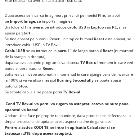
Este necesar sa aveti un cablu usb - usb tata.
Dupa aceea se incarca imaginea , prin click pe meniul
File,
iar apoi
pe
Import Image
, se importa imaginea
din folderul
Firmware
. Se introduce
cablu USB
in
Laptop
sau
PC
, si se
apasa pe
Start
.
Se tine apasat pe butonul
Reset
, in timp ce butonul
Reset
este apasat, se
introduce cablul USB in TV Box.
Cablul USB
se va introduce in
portul 1
de langa butonul
Reset
(numarand
de la stanga la dreapta),
dupa cateva secunde programul va detecta
TV Box-ul
moment in care veti
putea elibera butonul
Reset
.
Softarea va incepe automat. In momentul in care ajunge bara de incarcare
la 100% si va va afisa mesajul
Burning Succesfully
se poate apasa
butonul
Stop
.
Se scoate cablul si se poate porni
TV Box-ul.
Cand TV Box-ul va porni va rugam sa asteptati cateva minute pana
aparatul va boota!
Update-ul se face pe proprie raspundere, daca produsul se defecteaza in
timpul procesului de update, acest aspect nu tine de garantie.
Pentru a activa KODI 18, se intra in aplicatia Calculator si se
tasteaza π318, dupa aceea asteptati.