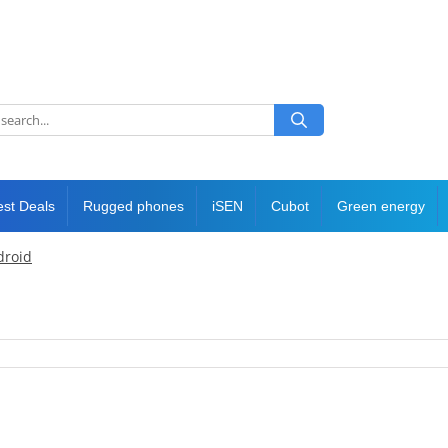
est Deals
Rugged phones
iSEN
Cubot
Green energy
droid