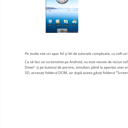
Wireless surveillance camera
Mini Video Camera
Surveillance camera
accesorries
Wireless headphones
E-
bike
Wired headphones
Gadgets
Professional headphones
Pe multe site-uri apar fel și fel de tutoriale complicate, cu soft-uri
Portable
power
Smartwatch
Ca să faci un screenshot pe Android, nu este nevoie de niciun soft
stations
Down" și pe butonul de pornire, simultan, până la apariția unei ani
Solar
Smartband
SD, accesați folderul DCIM, iar după aceea găsiți folderul "Scree
&
panels
solar
Smartwatch accessories
Electric
pannels
vehicle
E-scooter
charging
Android
E-scooter accessories
stations
media
Smart Home
player
Resealed
Personal care
Non-
contact
Gadgets accessories
thermometers