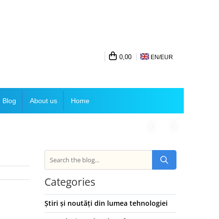
0,00
EN/
EUR
Blog
About us
Home
Categories
Știri și noutăți din lumea tehnologiei