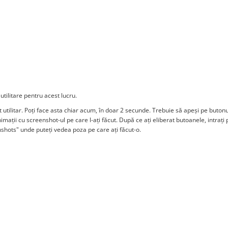
 utilitare pentru acest lucru.
 utilitar. Poți face asta chiar acum, în doar 2 secunde. Trebuie să apeși pe buto
mații cu screenshot-ul pe care l-ați făcut. După ce ați eliberat butoanele, intrați 
nshots" unde puteți vedea poza pe care ați făcut-o.