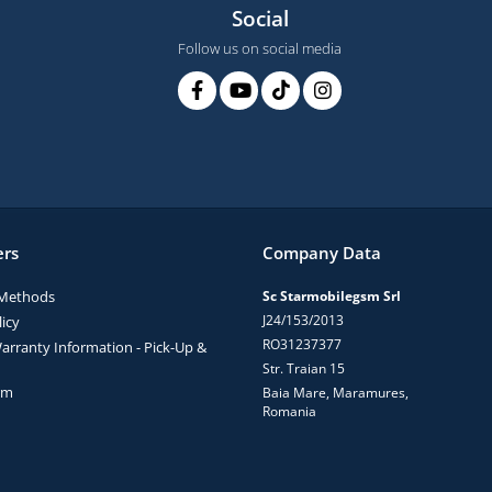
Social
Follow us on social media
rs
Company Data
Methods
Sc Starmobilegsm Srl
J24/153/2013
icy
RO31237377
arranty Information - Pick-Up &
Str. Traian 15
rm
Baia Mare, Maramures,
Romania