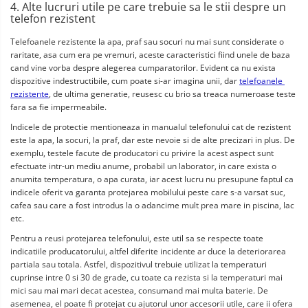
4. Alte lucruri utile pe care trebuie sa le stii despre un 
telefon rezistent
Telefoanele rezistente la apa, praf sau socuri nu mai sunt considerate o 
raritate, asa cum era pe vremuri, aceste caracteristici fiind unele de baza 
cand vine vorba despre alegerea cumparatorilor. Evident ca nu exista 
dispozitive indestructibile, cum poate si-ar imagina unii, dar 
telefoanele 
rezistente
, de ultima generatie, reusesc cu brio sa treaca numeroase teste 
fara sa fie impermeabile.
Indicele de protectie mentioneaza in manualul telefonului cat de rezistent 
este la apa, la socuri, la praf, dar este nevoie si de alte precizari in plus. De 
exemplu, testele facute de producatori cu privire la acest aspect sunt 
efectuate intr-un mediu anume, probabil un laborator, in care exista o 
anumita temperatura, o apa curata, iar acest lucru nu presupune faptul ca 
indicele oferit va garanta protejarea mobilului peste care s-a varsat suc, 
cafea sau care a fost introdus la o adancime mult prea mare in piscina, lac 
etc.
Pentru a reusi protejarea telefonului, este util sa se respecte toate 
indicatiile producatorului, altfel diferite incidente ar duce la deteriorarea 
partiala sau totala. Astfel, dispozitivul trebuie utilizat la temperaturi 
cuprinse intre 0 si 30 de grade, cu toate ca rezista si la temperaturi mai 
mici sau mai mari decat acestea, consumand mai multa baterie. De 
asemenea, el poate fi protejat cu ajutorul unor accesorii utile, care ii ofera 