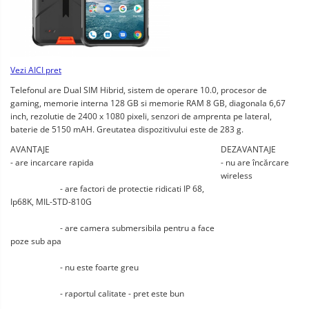
Vezi AICI pret
Telefonul are Dual SIM Hibrid, sistem de operare 10.0, procesor de 
gaming, memorie interna 128 GB si memorie RAM 8 GB, diagonala 6,67 
inch, rezolutie de 2400 x 1080 pixeli, senzori de amprenta pe lateral, 
baterie de 5150 mAH. Greutatea dispozitivului este de 283 g.
AVANTAJE
DEZAVANTAJE
- are incarcare rapida
- nu are încărcare 
wireless
			- are factori de protectie ridicati IP 68, 
Ip68K, MIL-STD-810G
			- are camera submersibila pentru a face 
poze sub apa
			- nu este foarte greu
			- raportul calitate - pret este bun