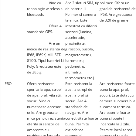
			Vine cu 
Are 2 sloturi SIM, tip 
polimer. Ofera un 
tehnologie wireless si 
de baterie Li-
grad de rezistentă de 
bluetooth.
Polimer si camera 
IP68. Are greutatea 
termica. Este 
de 320 de grame
			Ofera 4 
inzestrat cu diferiti 
standarde GPS.
senzori (lumina, 
acceleratie, 
			Are un 
proximitate, 
indice de rezistenta de 
giroscop, busola, 
IP68, IP69K, MIL-STD - 
magnetometru, 
810G. Tipul bateriei Li-
barometru, 
Poly. Greutatea este 
pedometru, 
de 285 g
altimetru, 
termometru etc.)
PRO
Ofera rezistenta 
Este rezistent la 
Are rezistenta foarte 
sporita la apa, stropi 
apa, la stropi de 
buna la apa, praf, 
de apa, praf, vibratii, 
apa, la praf si 
socuri. Este dotat cu 
șocuri. Vine cu 
socuri. Are 4 
camera submersibila 
numeroase accesorii 
standarde de 
si camera termica. 
utile. Are greutate 
navigare. Are 
Are baterie foarte 
mica pentru rezistenta 
conectivitate foarte 
buna si poate fi 
oferita si senzor de 
buna. Permite 
incarcata la 2 zile. 
amprenta cu 
extinderea 
Permite localizarea 
pozitionare laterala.
memoriei.
corecta si rapida 