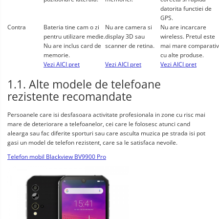
datorita functiei de 
GPS.
Contra
Bateria tine cam o zi 
Nu are camera si 
Nu are incarcare 
pentru utilizare medie. 
display 3D sau 
wireless. Pretul este 
Nu are inclus card de 
scanner de retina.
mai mare comparativ 
memorie.
cu alte produse.
Vezi AICI pret
Vezi AICI pret
Vezi AICI pret
1.1. Alte modele de telefoane 
rezistente recomandate
Persoanele care isi desfasoara activitate profesionala in zone cu risc mai 
mare de deteriorare a telefoanelor, cei care le folosesc atunci cand 
alearga sau fac diferite sporturi sau care asculta muzica pe strada isi pot 
gasi un model de telefon rezistent, care sa le satisfaca nevoile.
Telefon mobil Blackview BV9900 Pro