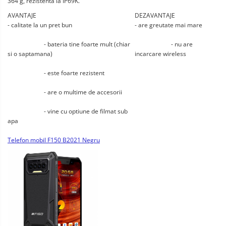
364 g, rezistenta la IP69K.
AVANTAJE
DEZAVANTAJE
- calitate la un pret bun
- are greutate mai mare
			- bateria tine foarte mult (chiar 
			- nu are 
si o saptamana)
incarcare wireless
			- este foarte rezistent
			- are o multime de accesorii
			- vine cu optiune de filmat sub 
apa
Telefon mobil F150 B2021 Negru