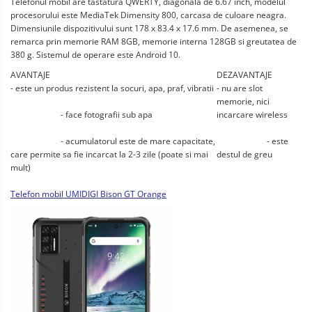
Telefonul mobil are tastatura QWERTY, diagonala de 6.67 inch, modelul 
procesorului este MediaTek Dimensity 800, carcasa de culoare neagra. 
Dimensiunile dispozitivului sunt 178 x 83.4 x 17.6 mm. De asemenea, se 
remarca prin memorie RAM 8GB, memorie interna 128GB si greutatea de 
380 g. Sistemul de operare este Android 10.
AVANTAJE
DEZAVANTAJE
- este un produs rezistent la socuri, apa, praf, vibratii
- nu are slot 
memorie, nici 
			- face fotografii sub apa
incarcare wireless
			- acumulatorul este de mare capacitate, 
			- este 
care permite sa fie incarcat la 2-3 zile (poate si mai 
destul de greu
mult)
Telefon mobil UMIDIGI Bison GT Orange