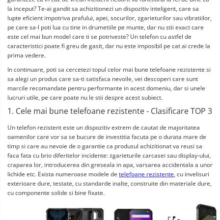
la inceput? Te-ai gandit sa achizitionezi un dispozitiv inteligent, care sa 
lupte eficient impotriva prafului, apei, socurilor, zgarieturilor sau vibratiilor, 
pe care sa-l poti lua cu tine in drumetiile pe munte, dar nu stii exact care 
este cel mai bun model care ti se potriveste? Un telefon cu astfel de 
caracteristici poate fi greu de gasit, dar nu este imposibil pe cat ai crede la 
prima vedere.
In continuare, poti sa cercetezi topul celor mai bune telefoane rezistente si 
sa alegi un produs care sa-ti satisfaca nevoile, vei descoperi care sunt 
marcile recomandate pentru performante in acest domeniu, dar si unele 
lucruri utile, pe care poate nu le stii despre acest subiect.
1. Cele mai bune telefoane rezistente - Clasificare TOP 3
Un telefon rezistent este un dispozitiv extrem de cautat de majoritatea 
oamenilor care vor sa se bucure de investitia facuta pe o durata mare de 
timp si care au nevoie de o garantie ca produsul achizitionat va reusi sa 
faca fata cu brio diferitelor incidente: zgarieturile carcasei sau display-ului, 
craparea lor, introducerea din greseala in apa, varsarea accidentala a unor 
lichide etc. Exista numeroase modele de 
telefoane rezistente
, cu invelisuri 
exterioare dure, testate, cu standarde inalte, construite din materiale dure, 
cu componente solide si bine fixate.