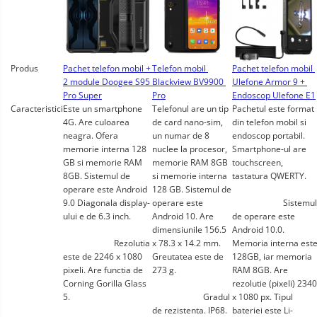
Produs
Pachet telefon mobil + 
Telefon mobil 
Pachet telefon mobil 
2 module Doogee S95 
Blackview BV9900 
Ulefone Armor 9 + 
Pro Super
Pro
Endoscop Ulefone E1
Caracteristici
Este un smartphone 
Telefonul are un tip 
Pachetul este format 
4G. Are culoarea 
de card nano-sim, 
din telefon mobil si 
neagra. Ofera 
un numar de 8 
endoscop portabil. 
memorie interna 128 
nuclee la procesor, 
Smartphone-ul are 
GB si memorie RAM 
memorie RAM 8GB 
touchscreen, 
8GB. Sistemul de 
si memorie interna 
tastatura QWERTY.
operare este Android 
128 GB. Sistemul de 
9.0 Diagonala display-
operare este 
			Sistemul 
ului e de 6.3 inch.
Android 10. Are 
de operare este 
dimensiunile 156.5 
Android 10.0. 
			Rezolutia 
x 78.3 x 14.2 mm. 
Memoria interna este
este de 2246 x 1080 
Greutatea este de 
128GB, iar memoria 
pixeli. Are functia de 
273 g.
RAM 8GB. Are 
Corning Gorilla Glass 
rezolutie (pixeli) 2340 
5.
			Gradul 
x 1080 px. Tipul 
de rezistenta. IP68. 
bateriei este Li-