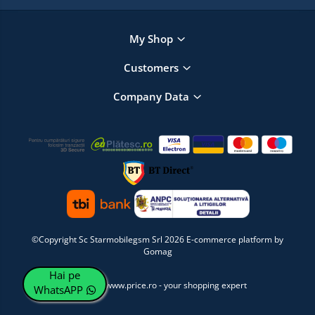
My Shop
Customers
Company Data
©Copyright Sc Starmobilegsm Srl 2026
E-commerce platform by
Gomag
Hai pe
WhatsAPP