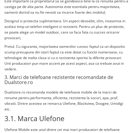
Este important ca proprietarul sa se gandeasca bine la ce renunta pentru a 
castiga pe de alta parte. Autonomia este esentiala pentru majoritatea, 
oamenii dorind sa nu fie nevoiti sa incarce foarte des mobilul;
Designul si protectia suplimentara. Un aspect deosebit, slim, inseamna in 
acelasi timp un telefon inteligent si rezistent. Pentru un plus de protectie, 
se poate alege un model outdoor, care sa faca fata cu succes oricaror 
provocari;
Pretul. Cu siguranta, majoritatea oamenilor cunosc faptul ca un dispozitiv 
scump presupune din start faptul ca este dotat cu functii numeroase, cu 
tehnologie de inalta clasa si cu o rezistenta sporita la diferite provocari. 
Unii producatori pun mare accent pe acest aspect, asa ca trebuie avut in 
vedere.
3. Marci de telefoane rezistente recomandate de 
Dualstore.ro
Dualstore.ro recomanda modele de telefoane mobile de la marci de 
renume pentru performanta, eficienta, rezistenta la socuri, apa, praf, 
vibratii. Dintre acestea se remarca Ulefone, Blackview, Doogee, Umidigi 
etc.
3.1. Marca Ulefone
Ulefone Mobile este unul dintre cei mai mari producatori de telefoane 