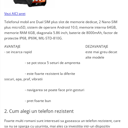
Vezi AICI pret
Telefonul mobil are Dual SIM plus slot de memorie dedicat, 2 Nano-SIM 
plus microSD, sistem de operare Android 10.0, memorie interna 64GB, 
memorie RAM 6GB, diagonala 5.86 inch, baterie de 8000mAh, factor de 
protectie IP68, IP69K, MIL-STD-810G.
AVANTAJE
DEZAVANTAJE
- se incarca rapid
este mai greu decat 
alte modele
			- se pot stoca 5 seturi de amprenta
			- este foarte rezistent la diferite 
socuri, apa, praf, vibratii
			- navigarea se poate face prin gesturi
			- pret foarte bun
2. Cum alegi un telefon rezistent
Foarte multi romani sunt interesati sa gaseasca un telefon rezistent, care 
sa nu se sparga cu usurinta, mai ales ca investitia intr-un dispozitiv 