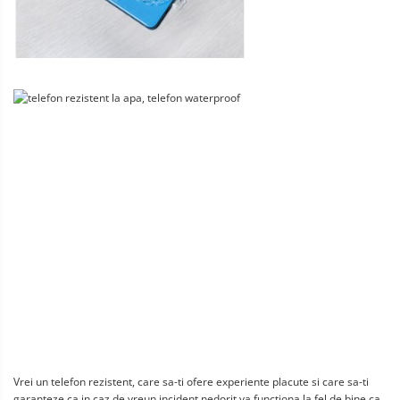
Vrei un telefon rezistent, care sa-ti ofere experiente placute si care sa-ti 
garanteze ca in caz de vreun incident nedorit va functiona la fel de bine ca 