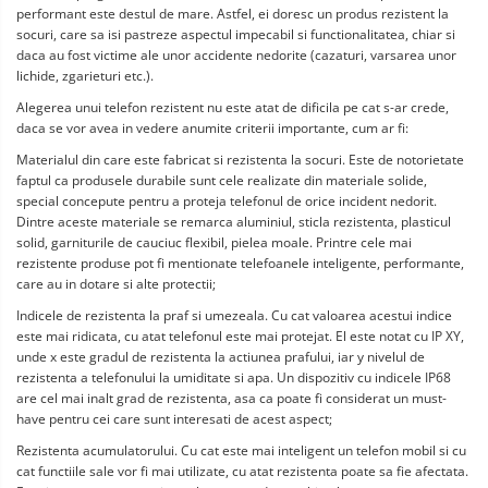
performant este destul de mare. Astfel, ei doresc un produs rezistent la 
socuri, care sa isi pastreze aspectul impecabil si functionalitatea, chiar si 
daca au fost victime ale unor accidente nedorite (cazaturi, varsarea unor 
lichide, zgarieturi etc.).
Alegerea unui telefon rezistent nu este atat de dificila pe cat s-ar crede, 
daca se vor avea in vedere anumite criterii importante, cum ar fi:
Materialul din care este fabricat si rezistenta la socuri. Este de notorietate 
faptul ca produsele durabile sunt cele realizate din materiale solide, 
special concepute pentru a proteja telefonul de orice incident nedorit. 
Dintre aceste materiale se remarca aluminiul, sticla rezistenta, plasticul 
solid, garniturile de cauciuc flexibil, pielea moale. Printre cele mai 
rezistente produse pot fi mentionate telefoanele inteligente, performante, 
care au in dotare si alte protectii;
Indicele de rezistenta la praf si umezeala. Cu cat valoarea acestui indice 
este mai ridicata, cu atat telefonul este mai protejat. El este notat cu IP XY, 
unde x este gradul de rezistenta la actiunea prafului, iar y nivelul de 
rezistenta a telefonului la umiditate si apa. Un dispozitiv cu indicele IP68 
are cel mai inalt grad de rezistenta, asa ca poate fi considerat un must-
have pentru cei care sunt interesati de acest aspect;
Rezistenta acumulatorului. Cu cat este mai inteligent un telefon mobil si cu 
cat functiile sale vor fi mai utilizate, cu atat rezistenta poate sa fie afectata. 