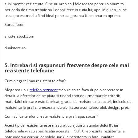
suplimentar rezistenta. Cine nu vrea sa-l foloseasca pentru o anumita 
perioada de timp trebuie sa-l depoziteze in cutia lui, apoi in dulap, la loc 
uscat, acest mediu fiind ideal pentru a garanta functionarea optima.
Surse foto:
shutterstock.com
dualstore.ro
5. Intrebari si raspunsuri frecvente despre cele mai 
rezistente telefoane
Cum alegi cel mai rezistent telefon?
Alegerea unui 
telefon rezistent
 trebuie sa se faca dupa o cercetare in 
detaliu a ofertelor de pe piata si tinand cont de urmatoarele criterii: 
materialul din care este fabricat, gradul de rezistenta la socuri, indicele de 
rezistenta la praf si umezeala, durabilitatea acumulatorului, design, pret.
Cum stii ca telefonul este rezistent la praf, apa, socuri?
Acest tip de rezistenta este masurat cu ajutorul standardului IP, iar 
telefoanele vin cu specificatia aceasta, IP XY. X reprezinta rezistenta la 
patrunderea corpurilor solide, iar Y la rezistenta in fata umiditatii.