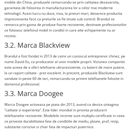
mobile din China, produsele remarcandu-se prin calitatea desavarsita, 
garantata de folosirea in manufacturarea lor a celor mai moderne 
tehnologii. Acest lucru nu duce, insa, la preturi mari, deoarece productia 
impresionanta face ca preturile sa fie tinute sub control. Brandul se 
remarca prin gama de produse foarte rezistente, destinate profesionistilor 
ce folosesc telefonul mobil in conditii in care alte echipamente nu ar 
rezista.
3.2. Marca Blackview
Brandul a fost fondat in 2013 de catre un cunoscut antreprenor chinez, pe 
nume David Xu, ca producator al unor modele proprii. Viziunea companiei 
este aceea de a oferi telefoane ultrarezistente, cu baterii de mare putere, 
la un raport calitate - pret excelent. In prezent, produsele Blackview sunt 
vandute in peste 60 de tari, remarcandu-se printre telefoanele folosite in 
domeniul profesional.
3.3. Marca Doogee
Marca Doogee activeaza pe piata din 2013, avand ca deviza sintagma 
”calitate si experienta”. Este lider mondial in privinta producerii 
telefoanelor rezistente. Modelele recente sunt multiplu certificate in ceea 
ce priveste durabilitatea fata de conditiile de mediu, ploaie, praf, nisip, 
substante corozive si chiar fata de impacturi puternice.