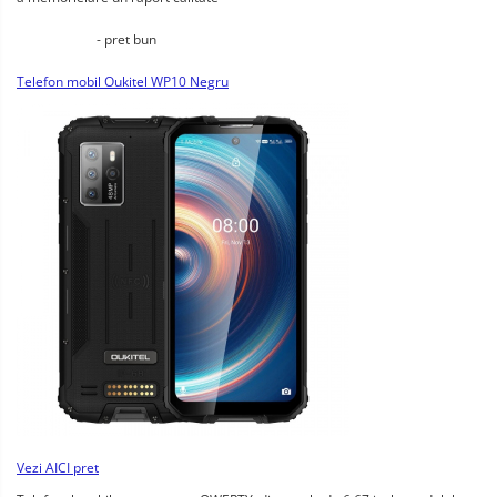
			- pret bun
Telefon mobil Oukitel WP10 Negru
Vezi AICI pret