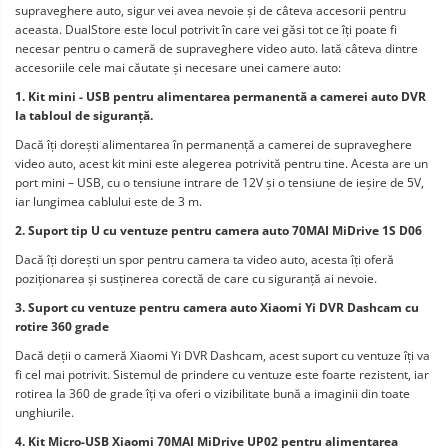
supraveghere auto, sigur vei avea nevoie și de câteva accesorii pentru 
aceasta. DualStore este locul potrivit în care vei găsi tot ce îți poate fi 
necesar pentru o cameră de supraveghere video auto. Iată câteva dintre 
accesoriile cele mai căutate și necesare unei camere auto:
1. Kit mini - USB pentru alimentarea permanentă a camerei auto DVR 
la tabloul de siguranță.
Dacă îți dorești alimentarea în permanență a camerei de supraveghere 
video auto, acest kit mini este alegerea potrivită pentru tine. Acesta are un 
port mini – USB, cu o tensiune intrare de 12V și o tensiune de ieșire de 5V, 
iar lungimea cablului este de 3 m.
2. Suport tip U cu ventuze pentru camera auto 70MAI MiDrive 1S D06
Dacă îți dorești un spor pentru camera ta video auto, acesta îți oferă 
poziționarea și susținerea corectă de care cu siguranță ai nevoie.
3. Suport cu ventuze pentru camera auto Xiaomi Yi DVR Dashcam cu 
rotire 360 grade
Dacă deții o cameră Xiaomi Yi DVR Dashcam, acest suport cu ventuze îți va 
fi cel mai potrivit. Sistemul de prindere cu ventuze este foarte rezistent, iar 
rotirea la 360 de grade îți va oferi o vizibilitate bună a imaginii din toate 
unghiurile.
4. Kit Micro-USB Xiaomi 70MAI MiDrive UP02 pentru alimentarea 