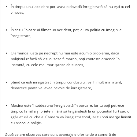
În timpul unui accident poți avea o dovadă înregistrată că nu ești tu cel 
vinovat,
În cazul în care ai filmat un accident, poți ajuta poliția cu imaginile 
înregistrate,
O amendă luată pe nedrept nu mai este acum o problemă, dacă 
polițistul refuză să vizualizeze filmarea, poți contesta amenda în 
instanță, cu cele mai mari șanse de succes,
Știind că ești înregistrat în timpul condusului, vei fi mult mai atent, 
deoarece poate vei avea nevoie de înregistrare,
Mașina este întotdeauna înregistrată în parcare, iar tu poți petrece 
timp cu familia și prietenii fără să te gândești la un potențial furt sau o 
zgârietură cu cheia. Camera va înregistra totul, iar tu poți merge liniștit 
cu proba la poliție.
După ce am observat care sunt avantajele oferite de o cameră de 