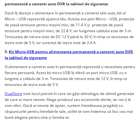
permanentă a camerei auto DVR la tabloul de siguranțe
Dacă îți dorești o alimentare în permanență a camerei tale auto, kit-ul 
Micro – USB reprezintă ajutorul tău. Acesta are port Micro – USB, protecție 
de joasă tensiune pentru mașini mici, de 11.4 V și  protecție de joasă 
tensiune pentru mașini mari, de 22.8 V, iar lungimea cablului este de 3 m. 
Tensiunea de intrare este de DC 12 V până la 30 V, în timp ce tensiunea de 
ieșire este de 5 V, iar curentul de ieșire este de 2.4 A.
5. 
Kit Micro-USB pentru alimentarea permanentă a camerei auto DVR 
la tabloul de siguranțe
O alimentare a camerei auto în permanență reprezintă o necesitate pentru 
fiecare persoană. Acest kit micro USB îți oferă un port micro USB, cu o 
lungime a cablulu de 3 m. Tensiunea de intrare este de 12 V, în timp ce 
tensiunea de ieșire este de 5 V.
DualStore
 este locul potrivit în care vei găși tehnologia de ultimă generație 
de care ai mare nevoie. Alege produsul sau accesoriile dorite, iar noi ți le 
vom oferi. Dacă ai nevoie de ajutor, suntem întotdeauna pregătiți cu 
răspunsurile pentru întrebările tale, astfel te vom îndemna să faci cea mai 
bună alegere pentru tine și familia ta.