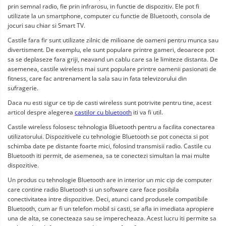
prin semnal radio, fie prin infrarosu, in functie de dispozitiv. Ele pot fi 
utilizate la un smartphone, computer cu functie de Bluetooth, consola de 
jocuri sau chiar si Smart TV.
Castile fara fir sunt utilizate zilnic de milioane de oameni pentru munca sau 
divertisment. De exemplu, ele sunt populare printre gameri, deoarece pot 
sa se deplaseze fara griji, neavand un cablu care sa le limiteze distanta. De 
asemenea, castile wireless mai sunt populare printre oamenii pasionati de 
fitness, care fac antrenament la sala sau in fata televizorului din 
sufragerie.
Daca nu esti sigur ce tip de casti wireless sunt potrivite pentru tine, acest 
articol despre alegerea 
castilor cu bluetooth
 iti va fi util.
Castile wireless folosesc tehnologia Bluetooth pentru a facilita conectarea 
utilizatorului. Dispozitivele cu tehnologie Bluetooth se pot conecta si pot 
schimba date pe distante foarte mici, folosind transmisii radio. Castile cu 
Bluetooth iti permit, de asemenea, sa te conectezi simultan la mai multe 
dispozitive.
Un produs cu tehnologie Bluetooth are in interior un mic cip de computer 
care contine radio Bluetooth si un software care face posibila 
conectivitatea intre dispozitive. Deci, atunci cand produsele compatibile 
Bluetooth, cum ar fi un telefon mobil si casti, se afla in imediata apropiere 
una de alta, se conecteaza sau se imperecheaza. Acest lucru iti permite sa 