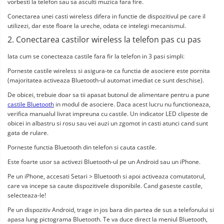
vorbesti la telefon sau sa asculti muzica fara fire.
Conectarea unei casti wireless difera in functie de dispozitivul pe care il 
utilizezi, dar este floare la ureche, odata ce intelegi mecanismul.
2. Conectarea castilor wireless la telefon pas cu pas
Iata cum se conecteaza castile fara fir la telefon in 3 pasi simpli:
Porneste castile wireless si asigura-te ca functia de asociere este pornita 
(majoritatea activeaza Bluetooth-ul automat imediat ce sunt deschise).
De obicei, trebuie doar sa tii apasat butonul de alimentare pentru a pune 
castile Bluetooth
 in modul de asociere. Daca acest lucru nu functioneaza, 
verifica manualul livrat impreuna cu castile. Un indicator LED clipeste de 
obicei in albastru si rosu sau vei auzi un zgomot in casti atunci cand sunt 
gata de rulare.
Porneste functia Bluetooth din telefon si cauta castile.
Este foarte usor sa activezi Bluetooth-ul pe un Android sau un iPhone.
Pe un iPhone, accesati Setari > Bluetooth si apoi activeaza comutatorul, 
care va incepe sa caute dispozitivele disponibile. Cand gaseste castile, 
selecteaza-le!
Pe un dispozitiv Android, trage in jos bara din partea de sus a telefonului si 
apasa lung pictograma Bluetooth. Te va duce direct la meniul Bluetooth, 