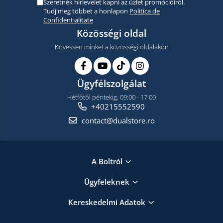
Szeretnék hírlevelet kapni az üzlet promócióiról.
Tudj meg többet a honlapon
Politica de
Confidentialitate
Közösségi oldal
Kövessen minket a közösségi oldalakon
Ügyfélszolgálat
Hétfőtől péntekig, 09:00 - 17:00
+40215552590
contact@dualstore.ro
A Boltról
Ügyfeleknek
Kereskedelmi Adatok