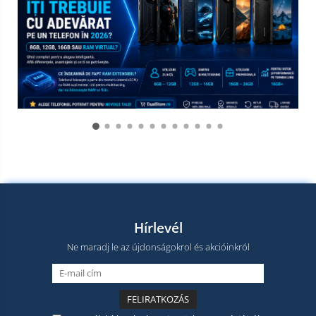
Hírlevél
Ne maradj le az újdonságokrol és akcióinkról