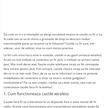
De cate ori ti s-a intamplat sa alergi ascultand muzica la castile cu fir si sa 
iti cada sau sa sa te chinui o gramada de timp sa descurci noduri 
interminabile pana sa reusesti sa le folosesti? Castile cu fir sunt, intr-
adevar, usor de utilizat, insa nu sunt mereu practice.
La fel cum orice lucru este in evolutie, castile si-au gasit urmasul wireless. 
Acum nu mai trebuie sa conectezi un fir jack, ci trebuie sa urmezi cativa 
pasi. Mai mult decat atat, foarte multe telefoane incep sa fie concepute 
fara intrare pentru jack. Prin urmare, castile clasice incep sa fie inlocuite 
din ce in ce mai mult. Deci, de ce sa nu te informezi in ceea ce priveste 
modalitatea de conectare si chiar sa incerci aceste gadgeturi 
revolutionare? Fie ca esti sceptic, confuz sau doar curios, iata cum se 
conecteaza castile fara fir la telefon!
1. Cum functioneaza castile wireless
Castile fara fir se conecteaza la un dispozitiv fara a avea nevoie de fir 
cablu. Aceste casti functioneaza prin transmiterea semnalelor audio fie 