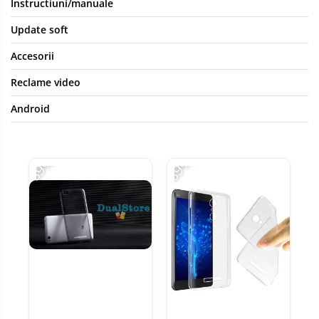
Instructiuni/manuale
Update soft
Accesorii
Reclame video
Android
-89%
-89%
-8