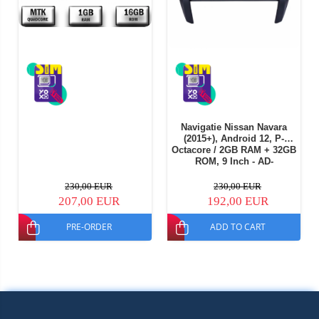
Navigatie Nissan Navara
(2015+), Android 12, P-
Octacore / 2GB RAM + 32GB
ROM, 9 Inch - AD-
BGP9002+AD-BGRKIT163v2
230,00 EUR
230,00 EUR
207,00 EUR
192,00 EUR
PRE-ORDER
ADD TO CART