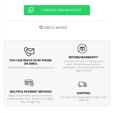
COMANDA PRIN WHATSAPP
Add to wishlist
RETURN/WARRANTY*
YOU CAN REACH US BY PHONE
You have 14 days to change your
OR EMAIL
mind. 24-month warranty for
individuals, 12-month warranty for
+40740302590,
contact@dualstore.ro
legal entities
MULTIPLE PAYMENT METHODS
SHIPPING
Equal installments without interest,
You have free shipping for orders over
bank transfer, Visa, Mastercard, Apple
1499 lei*
Pay, Google Pay