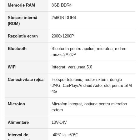
Memorie RAM
8GB DDR4
Stocare internă
256GB DDR4
(ROM)
Rezoluție ecran
2000x1200P
Bluetooth
Bluetooth pentru apeluri, microfon, redare
muzică A2DP
WiFi
Integrat, versiunea 5.0
Conectivitate rețea
Hotspot telefonic, router extern, dongle
3/4G, CarPlay/Android Auto, slot pentru SIM
4G
Microfon
Microfon integrat, opțiune pentru microfon
extern
Alimentare
10V-14V
Interval de
-40℃ la +60℃