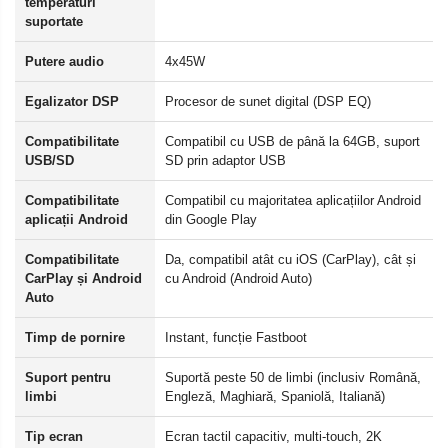
temperaturi
suportate
Putere audio
4x45W
Egalizator DSP
Procesor de sunet digital (DSP EQ)
Compatibilitate
Compatibil cu USB de până la 64GB, suport
USB/SD
SD prin adaptor USB
Compatibilitate
Compatibil cu majoritatea aplicațiilor Android
aplicații Android
din Google Play
Compatibilitate
Da, compatibil atât cu iOS (CarPlay), cât și
CarPlay și Android
cu Android (Android Auto)
Auto
Timp de pornire
Instant, funcție Fastboot
Suport pentru
Suportă peste 50 de limbi (inclusiv Română,
limbi
Engleză, Maghiară, Spaniolă, Italiană)
Tip ecran
Ecran tactil capacitiv, multi-touch, 2K