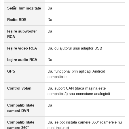
Setări luminozitate
Da
Radio RDS
Da
Ieșire subwoofer
Da
RCA
Ieșire video RCA
Da, cu ajutorul unui adaptor USB
Ieșire audio RCA
Da
GPS
Da, funcțional prin aplicații Android
compatibile
Control volan
Da, suport CAN (dacă mașina este
compatibilă) sau conexiune analogică
Compatibilitate
Da
cameră DVR
Compatibilitate
Da, se pot instala camere 360° (camerele nu
camere 360°
sunt incluse)