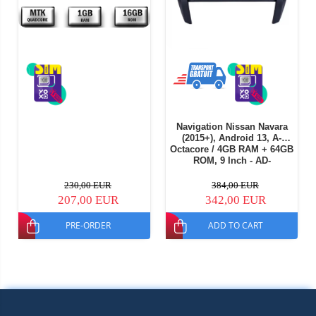
Navigation Nissan Navara
(2015+), Android 13, A-
Octacore / 4GB RAM + 64GB
ROM, 9 Inch - AD-
BGA9004+AD-BGRKIT163v3
230,00 EUR
384,00 EUR
207,00 EUR
342,00 EUR
PRE-ORDER
ADD TO CART