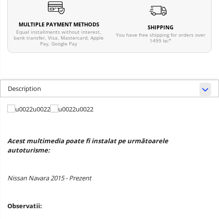
MULTIPLE PAYMENT METHODS
SHIPPING
Equal installments without interest,
You have free shipping for orders over
bank transfer, Visa, Mastercard, Apple
1499 lei*
Pay, Google Pay
Description
Acest multimedia poate fi instalat pe următoarele
autoturisme:
Nissan Navara 2015 - Prezent
Observatii: