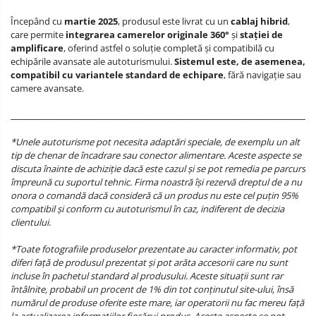
Începând cu
martie 2025
, produsul este livrat cu un
cablaj hibrid
,
care permite
integrarea camerelor originale 360°
și
stației de
amplificare
, oferind astfel o soluție completă și compatibilă cu
echipările avansate ale autoturismului.
Sistemul este, de asemenea,
compatibil cu variantele standard de echipare
, fără navigație sau
camere avansate.
______________________________________________________________________________________
*Unele autoturisme pot necesita adaptări speciale, de exemplu un alt
tip de chenar de încadrare sau conector alimentare. Aceste aspecte se
discuta înainte de achiziție dacă este cazul și se pot remedia pe parcurs
împreună cu suportul tehnic. Firma noastră își rezervă dreptul de a nu
onora o comandă dacă consideră că un produs nu este cel puțin 95%
compatibil și conform cu autoturismul în caz, indiferent de decizia
clientului.
*Toate fotografiile produselor prezentate au caracter informativ, pot
diferi față de produsul prezentat și pot arăta accesorii care nu sunt
incluse în pachetul standard al produsului. Aceste situații sunt rar
întâlnite, probabil un procent de 1% din tot conținutul site-ului, însă
numărul de produse oferite este mare, iar operatorii nu fac mereu față