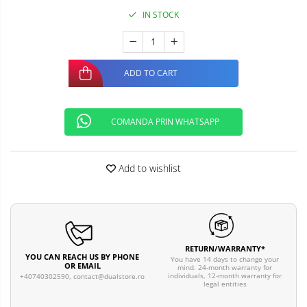
IN STOCK
ADD TO CART
COMANDA PRIN WHATSAPP
Add to wishlist
RETURN/WARRANTY*
YOU CAN REACH US BY PHONE
You have 14 days to change your
OR EMAIL
mind. 24-month warranty for
individuals, 12-month warranty for
+40740302590,
contact@dualstore.ro
legal entities