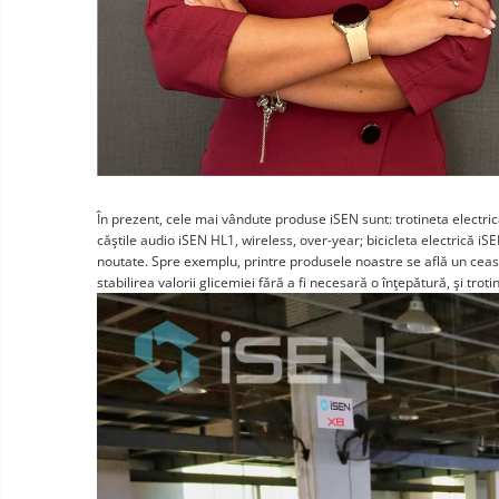
În prezent, cele mai vândute produse iSEN sunt: trotineta electric
căştile audio iSEN HL1, wireless, over-year; bicicleta electrică 
noutate. Spre exemplu, printre produsele noastre se află un ceas 
stabilirea valorii glicemiei fără a fi necesară o înţepătură, şi troti