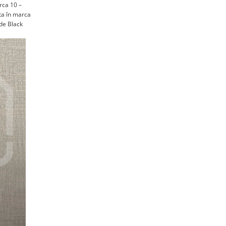
rca 10 –
sta în marca
 de Black