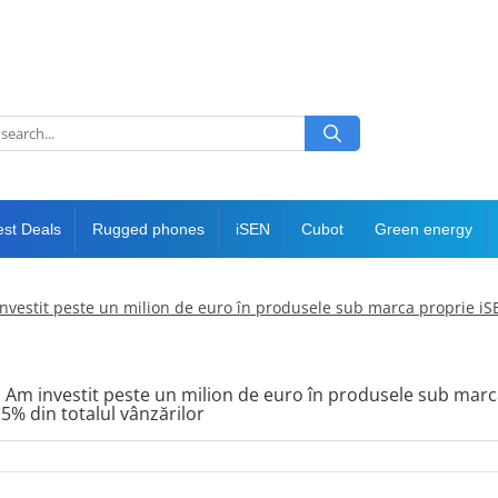
est Deals
Rugged phones
iSEN
Cubot
Green energy
 investit peste un milion de euro în produsele sub marca proprie i
o: Am investit peste un milion de euro în produsele sub mar
% din totalul vânzărilor