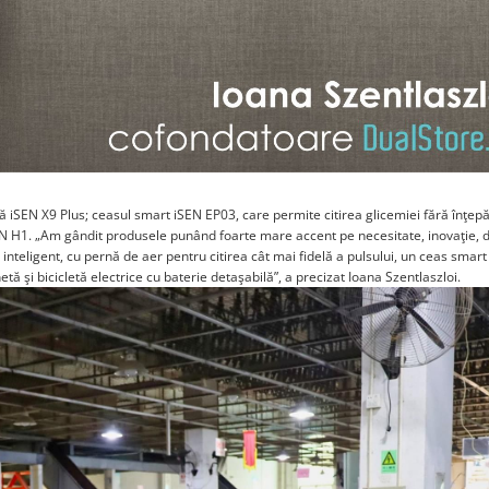
ă iSEN X9 Plus; ceasul smart iSEN EP03, care permite citirea glicemiei fără înţepă
iSEN H1. „Am gândit produsele punând foarte mare accent pe necesitate, inovaţie, d
inteligent, cu pernă de aer pentru citirea cât mai fidelă a pulsului, un ceas smar
netă şi bicicletă electrice cu baterie detaşabilă”, a precizat Ioana Szentlaszloi.