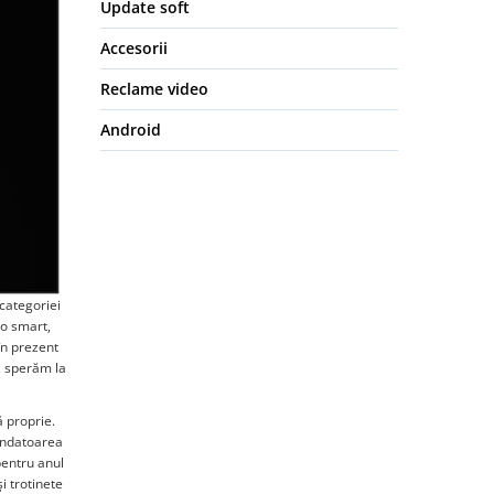
Update soft
Accesorii
Reclame video
Android
 categoriei
to smart,
în prezent
, sperăm la
ă proprie.
fondatoarea
pentru anul
i trotinete