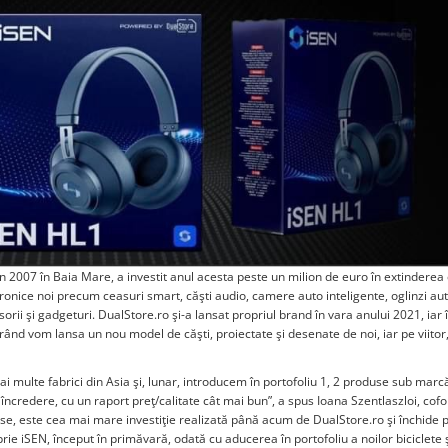
 în 2007 în Baia Mare, a investit anul acesta peste un milion de euro în extinderea
onice noi precum ceasuri smart, căşti audio, camere auto inteligente, oglinzi au
rii şi gadgeturi. DualStore.ro şi-a lansat propriul brand în vara anului 2021, iar 
ând vom lansa un nou model de căşti, proiectate şi desenate de noi, iar pe viitor
multe fabrici din Asia şi, lunar, introducem în portofoliu 1, 2 produse sub marc
 încredere, cu un raport preţ/calitate cât mai bun”, a spus Ioana Szentlaszloi, co
oduse, este cea mai mare investiţie realizată până acum de DualStore.ro şi închide 
ie iSEN, început în primăvară, odată cu aducerea în portofoliu a noilor biciclete ş