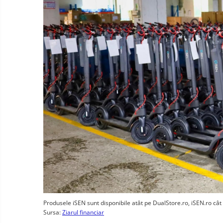
Produsele iSEN sunt disponibile atât pe DualStore.ro, iSEN.ro cât ş
Sursa:
Ziarul financiar