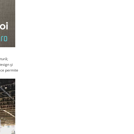
tură;
esign şi
t ce permite