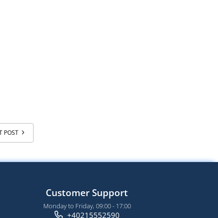
T POST
Customer Support
Monday to Friday, 09:00 - 17:00
+40215552590