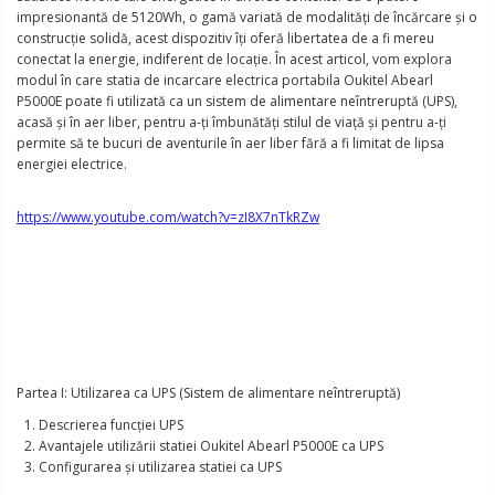
impresionantă de 5120Wh, o gamă variată de modalități de încărcare și o
construcție solidă, acest dispozitiv îți oferă libertatea de a fi mereu
conectat la energie, indiferent de locație. În acest articol, vom explora
modul în care statia de incarcare electrica portabila Oukitel Abearl
P5000E poate fi utilizată ca un sistem de alimentare neîntreruptă (UPS),
acasă și în aer liber, pentru a-ți îmbunătăți stilul de viață și pentru a-ți
permite să te bucuri de aventurile în aer liber fără a fi limitat de lipsa
energiei electrice.
https://www.youtube.com/watch?v=zI8X7nTkRZw
Partea I: Utilizarea ca UPS (Sistem de alimentare neîntreruptă)
Descrierea funcției UPS
Avantajele utilizării statiei Oukitel Abearl P5000E ca UPS
Configurarea și utilizarea statiei ca UPS