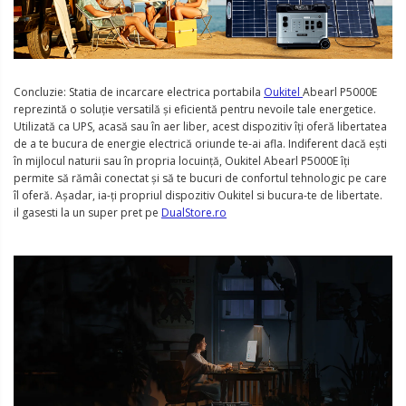
Concluzie: Statia de incarcare electrica portabila
Oukitel
Abearl P5000E
reprezintă o soluție versatilă și eficientă pentru nevoile tale energetice.
Utilizată ca UPS, acasă sau în aer liber, acest dispozitiv îți oferă libertatea
de a te bucura de energie electrică oriunde te-ai afla. Indiferent dacă ești
în mijlocul naturii sau în propria locuință, Oukitel Abearl P5000E îți
permite să rămâi conectat și să te bucuri de confortul tehnologic pe care
îl oferă. Așadar, ia-ți propriul dispozitiv Oukitel si bucura-te de libertate.
il gasesti la un super pret pe
DualStore.ro