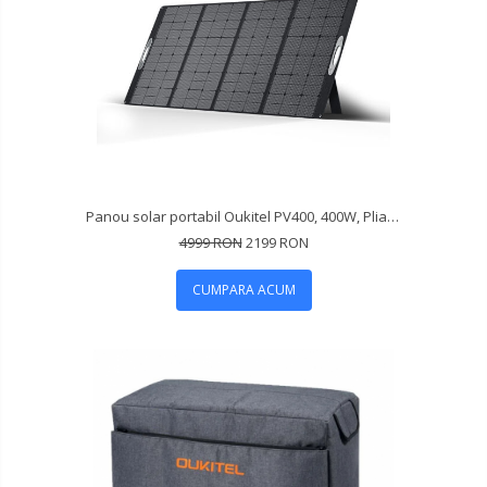
Panou solar portabil Oukitel PV400, 400W, Pliabil in 4 bucati, IP65
4999 RON
2199 RON
CUMPARA ACUM