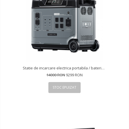
Statie de incarcare electrica portabila / baterie externa Oukitel Abearl P5000E, 5120Wh, Incarcare rapida, Incarcare solara
14000 RON
9299 RON
STOC EPUIZAT