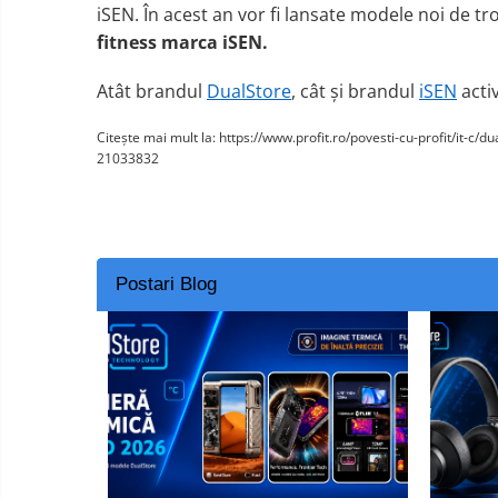
iSEN. În acest an vor fi
lansa
te
modele noi
de
tr
fitness
marca iSEN.
Atât brandul
DualStore
, cât și brandul
iSEN
acti
Citește mai mult la: https://www.profit.ro/povesti-cu-profit/it
21033832
Postari Blog