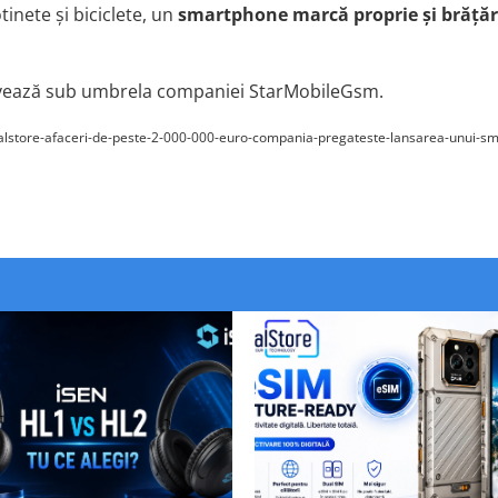
otinete
ș
i biciclete, un
smartphone marc
ă
proprie
ș
i br
ățăr
vează s
ub umbrela
companiei S
tar
M
obile
Gsm.
-c/dualstore-afaceri-de-peste-2-000-000-euro-compania-pregateste-lansarea-unui-s