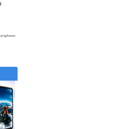
i
martphone-