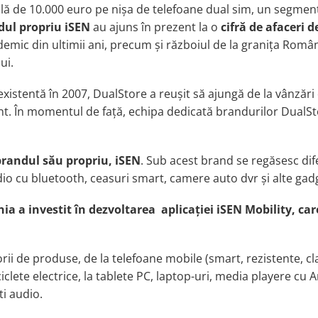
ițială de 10.000 euro pe nișa de telefoane dual sim, un segme
dul propriu iSEN
au ajuns în prezent la o
cifră de afaceri d
emic din ultimii ani, precum și războiul de la granița Român
ui.
existent
ă
în 2007, DualStore a reușit să ajungă de la vânzări
nt
. În momentul de față, echipa dedicată brandurilor DualSt
brandul său propriu, iSEN
. Sub acest brand se regăsesc dif
io cu bluetooth, ceasuri smart, camere auto dvr
ș
i alte gad
ia a investit în dezvoltarea a
plica
ției iSEN Mobility, car
rii
de produse, de la
telefoane mobile (smart, rezistente, cla
ciclete elect
r
ice,
la
tablete
PC
, laptop-uri, media player
e
cu
A
ti audio
.