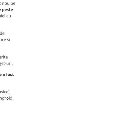
nt nou pe
e peste
iei au
de
ore și
erite
get-uri
.
e a fost
sice),
ndroid,