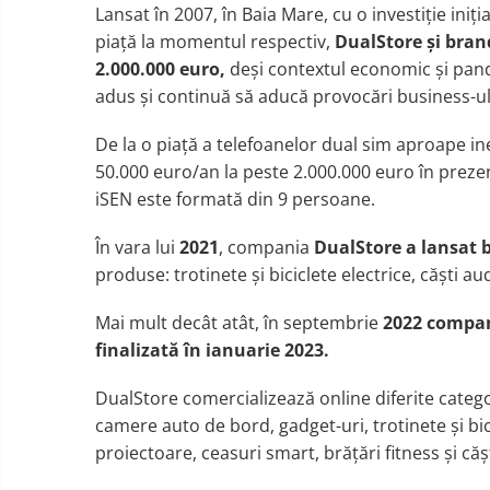
Lansat în 2007, în Baia Mare, cu o investiție in
piață la momentul respectiv,
DualStore
și bran
2.000.000 euro,
deși contextul economic și pand
adus și continuă să aducă provocări business-ul
De la o p
ia
ță a
telefoanelor dual sim
aproape
in
50
.
000
euro
/an la
peste
2
.0
00
.
000 euro
î
n preze
iSEN este formată din 9 persoane.
În
vara lui
2021
, compania
DualStore a lansat 
produse:
trotinete
ș
i biciclete el
e
ctrice, c
ăști
aud
Mai mult decât atât, în septembrie
2022 compan
finalizat
ă
î
n ianuarie 2023
.
DualStore comercializează online diferite c
atego
camere auto de bord, gadget-uri, trotinete
ș
i bi
proiectoare, ceasuri smart, br
ăță
ri fitness
și
c
ăș