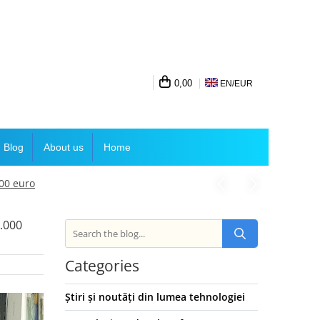
0,00
EN/
EUR
Blog
About us
Home
000 euro
0.000
Categories
Știri și noutăți din lumea tehnologiei