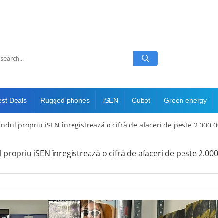
est Deals
Rugged phones
iSEN
Cubot
Green energy
ndul propriu iSEN înregistrează o cifră de afaceri de peste 2.000.
l propriu iSEN înregistrează o cifră de afaceri de peste 2.00