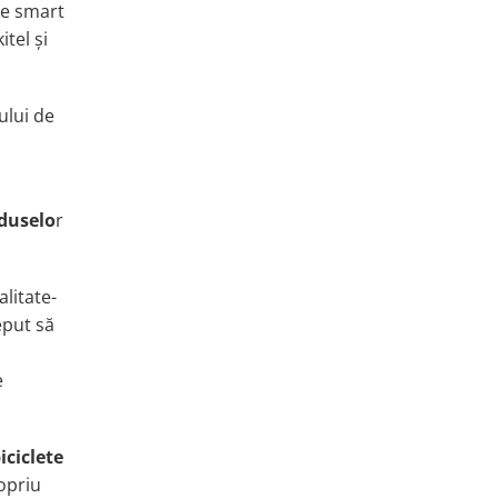
le
smart
kitel
ș
i
ului de
n
oduselo
r
alitate-
eput să
e
ic
iclete
opriu