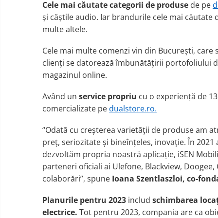
Cele mai c
ă
utate categorii
de produse
de pe
d
ș
i c
ăș
ti
le audio. Iar b
randuri
le cele mai căutate d
multe altele
.
Cele mai multe comenzi vin din Bucure
ș
ti
, care
clienți se datorează îmbunătățirii portofoliului
magazinul online.
Având un
service propriu
cu o experiență de 13
comercializate pe
dualstore.ro
.
“
Odată cu
creșterea
varie
tății
de produse am atr
preț, seriozitate și bineînțeles, inovație. În 20
dezvoltăm propria noastră aplicație, iSEN Mobilit
parteneri oficiali ai Ulefone, Blackview, Doogee,
colabor
ă
ri
”, spune
Ioana
Szentlaszloi
,
co-fond
Planurile pentru
2023
includ
schimbarea
loca
electrice
.
Tot pentru 2023, compania are ca obie