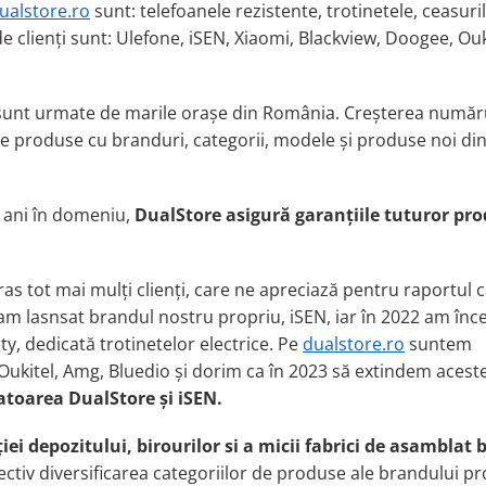
ualstore.ro
sunt: telefoane
le
rezisten
t
e, trotinete
le
, ceasuri
e clienți sunt:
Ulefone,
i
SEN,
X
iaomi,
B
lackview,
D
oogee
, O
u
 sunt urmate de marile orașe din România. Creșterea număr
 de produse cu branduri, categorii, modele și produse noi di
 ani în domeniu,
DualStore asigură garanțiile tuturor pr
as tot mai mul
ț
i clien
ți, care ne apreciază pentru raportul c
21 am lasnsat brandul nostru propriu, iSEN, iar în 2022 am înc
y, dedicată trotinetelor electrice.
P
e
dualstore.ro
suntem
 Oukitel, Amg, Bluedio
ș
i dorim ca
î
n 2023 s
ă
extindem acest
atoarea DualStore și iSEN.
ției
depozitului, birourilor si a
micii fabrici
de asamblat b
ctiv diversificarea categoriilor de produse ale brandului pr