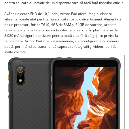
pentru cei care au nevoie de un dispozitiv care să facă față mediilor dificile.
Având un ecran FHD de 10,1 inchi, Armor Pad oferă imagini clare și
vibrante, ideale atât pentru muncă, cât și pentru divertisment. Alimentată
de un procesor Unisoc T610, 4GB de RAM și 64GB de stocare, această
tabletă poate face față cu ușurință diferitelor sarcini. În plus, bateria de
8.080 mAh asigură o utilizare pentru toată ziua fără să griji cu privire la
reîncărcare. Armor Pad vine, de asemenea, cu o configurație cu cameră
dublă, permițând utilizatorilor să captureze fotografii și videoclipuri de
înaltă calitate.