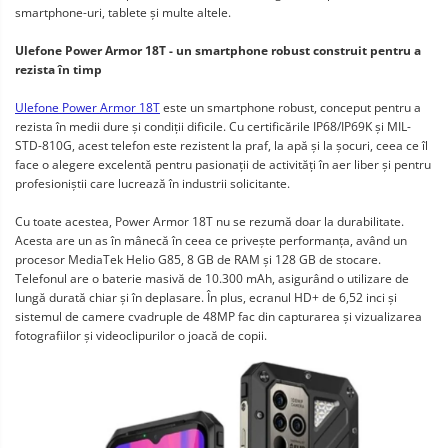
smartphone-uri, tablete și multe altele.
Ulefone Power Armor 18T - un smartphone robust construit pentru a
rezista în timp
Ulefone Power Armor 18T
este un smartphone robust, conceput pentru a
rezista în medii dure și condiții dificile. Cu certificările IP68/IP69K și MIL-
STD-810G, acest telefon este rezistent la praf, la apă și la șocuri, ceea ce îl
face o alegere excelentă pentru pasionații de activități în aer liber și pentru
profesioniștii care lucrează în industrii solicitante.
Cu toate acestea, Power Armor 18T nu se rezumă doar la durabilitate.
Acesta are un as în mânecă în ceea ce privește performanța, având un
procesor MediaTek Helio G85, 8 GB de RAM și 128 GB de stocare.
Telefonul are o baterie masivă de 10.300 mAh, asigurând o utilizare de
lungă durată chiar și în deplasare. În plus, ecranul HD+ de 6,52 inci și
sistemul de camere cvadruple de 48MP fac din capturarea și vizualizarea
fotografiilor și videoclipurilor o joacă de copii.