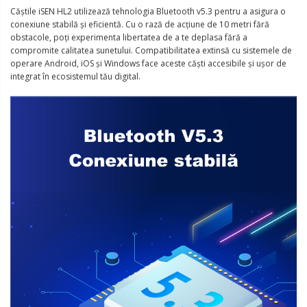
Căștile iSEN HL2 utilizează tehnologia Bluetooth v5.3 pentru a asigura o
conexiune stabilă și eficientă. Cu o rază de acțiune de 10 metri fără
obstacole, poți experimenta libertatea de a te deplasa fără a
compromite calitatea sunetului. Compatibilitatea extinsă cu sistemele de
operare Android, iOS și Windows face aceste căști accesibile și ușor de
integrat în ecosistemul tău digital.