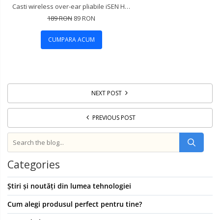
Casti wireless over-ear pliabile iSEN HL2, Negru, Bluetooth v5.3, Microfon incorporat, ANC (active noise cancelling), Bas stereo, 300mAh
189 RON
89 RON
CUMPARA ACUM
NEXT POST
PREVIOUS POST
Categories
Știri și noutăți din lumea tehnologiei
Cum alegi produsul perfect pentru tine?