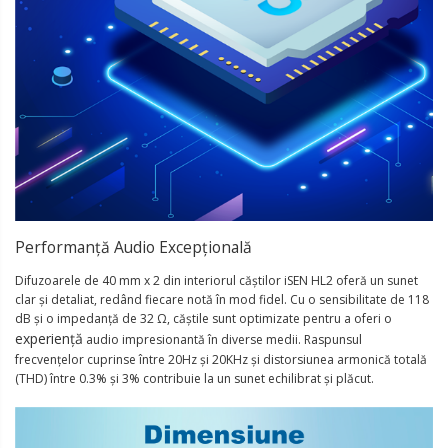
Performanță Audio Excepțională
Difuzoarele de 40 mm x 2 din interiorul căștilor iSEN HL2 oferă un sunet
clar și detaliat, redând fiecare notă în mod fidel. Cu o sensibilitate de 118
dB și o impedanță de 32 Ω, căștile sunt optimizate pentru a oferi o
experiență
audio impresionantă în diverse medii. Raspunsul
frecvențelor cuprinse între 20Hz și 20KHz și distorsiunea armonică totală
(THD) între 0.3% și 3% contribuie la un sunet echilibrat și plăcut.