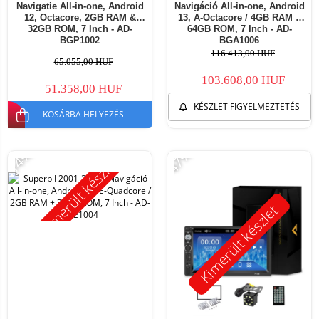
Navigatie All-in-one, Android
Navigáció All-in-one, Android
12, Octacore, 2GB RAM &
13, A-Octacore / 4GB RAM +
32GB ROM, 7 Inch - AD-
64GB ROM, 7 Inch - AD-
BGP1002
BGA1006
116.413,00 HUF
65.055,00 HUF
103.608,00 HUF
51.358,00 HUF
KÉSZLET FIGYELMEZTETÉS
KOSÁRBA HELYEZÉS
-14%
-47%
Kimerült készlet
Kimerült készlet