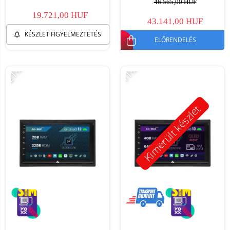
46.565,00 HUF
19.721,00 HUF
43.141,00 HUF
KÉSZLET FIGYELMEZTETÉS
ELŐRENDELÉS
-21%
-11%
Kimerült készlet