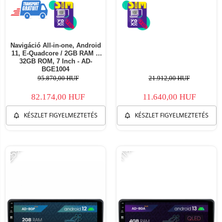
Navigáció All-in-one, Android
11, E-Quadcore / 2GB RAM +
32GB ROM, 7 Inch - AD-
BGE1004
95.870,00 HUF
21.912,00 HUF
82.174,00 HUF
11.640,00 HUF
KÉSZLET FIGYELMEZTETÉS
KÉSZLET FIGYELMEZTETÉS
-25%
-11%