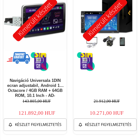
Kimerült készlet
Kimerült készlet
Navigáció Universala 1DIN
ecran adjustabil, Android 13,
Octacore / 4GB RAM + 64GB
ROM, 10.1 Inch - AD-
BGA1001DIN
143.805,00 HUF
21.912,00 HUF
121.892,00 HUF
10.271,00 HUF
KÉSZLET FIGYELMEZTETÉS
KÉSZLET FIGYELMEZTETÉS