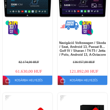
Navigáció Volkswagen / Skoda
/ Seat, Android 13, Passat B5 /
Golf IV / Sharan / T4-T5 / Jetta
/ Polo, Android 13, A-Octacore
/ 4GB RAM + 64GB ROM, 10.1
82.174,00 HUF
136.957,00 HUF
Inch - AD-BGA10004+AD-
BGRKIT445
61.630,00 HUF
121.892,00 HUF
KOSÁRBA HELYEZÉS
KOSÁRBA HELYEZÉS
-15%
-53%