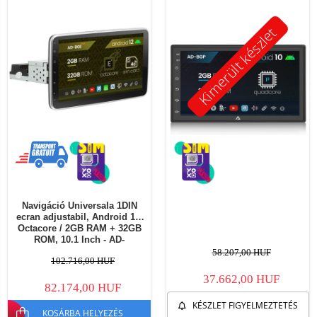
Kimerült készlet
Navigáció Universala 1DIN
ecran adjustabil, Android 12,
Octacore / 2GB RAM + 32GB
ROM, 10.1 Inch - AD-
BGE1001DIN
58.207,00 HUF
102.716,00 HUF
37.662,00 HUF
82.174,00 HUF
KÉSZLET FIGYELMEZTETÉS
KOSÁRBA HELYEZÉS