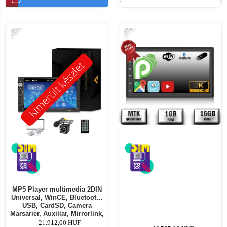
-10%
-7%
Kimerült készlet
MP5 Player multimedia 2DIN
Universal, WinCE, Bluetooth,
USB, CardSD, Camera
Marsarier, Auxiliar, Mirrorlink,
Touchscreen, - AD-BGP7010b
21.912,00 HUF