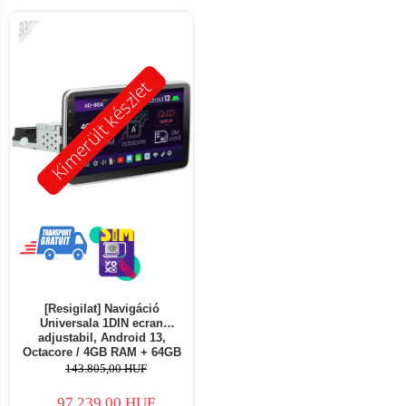
-32%
Kimerült készlet
[Resigilat] Navigáció
Universala 1DIN ecran
adjustabil, Android 13,
Octacore / 4GB RAM + 64GB
ROM, 10.1 Inch - AD-
143.805,00 HUF
BGA1001DIN - Copie
97.239,00 HUF