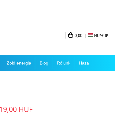
0,00
HU/
HUF
Zöld energia
Blog
Rólunk
Haza
19,00 HUF