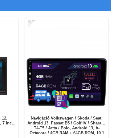
-11%
 12,
Navigáció Volkswagen / Skoda / Seat,
7 Inch -
Android 13, Passat B5 / Golf IV / Sharan /
T4-T5 / Jetta / Polo, Android 13, A-
Octacore / 4GB RAM + 64GB ROM, 10.1
Inch - AD-BGA10004+AD-BGRKIT445