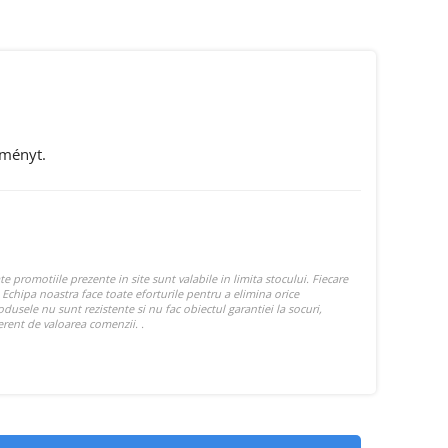
eményt.