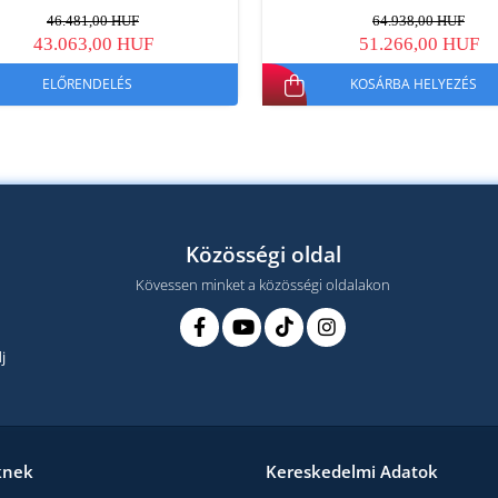
46.481,00 HUF
64.938,00 HUF
43.063,00 HUF
51.266,00 HUF
ELŐRENDELÉS
KOSÁRBA HELYEZÉS
Közösségi oldal
Kövessen minket a közösségi oldalakon
j
knek
Kereskedelmi Adatok