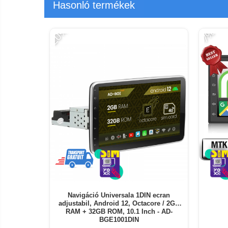
Hasonló termékek
termékek
Miracast
Érintésmentes
-20%
Tartozék
-7%
hőmérők
Robotporszívók,
alkatrészek
és
Pótalkatrészek és kiegészítők
tartozékok
Telefon tartozékok
Telefon alkatrészek
Navigáció Universala 1DIN ecran
adjustabil, Android 12, Octacore / 2GB
RAM + 32GB ROM, 10.1 Inch - AD-
BGE1001DIN