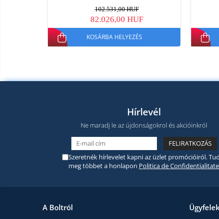
102.531,00 HUF
82.026,00 HUF
KOSÁRBA HELYEZÉS
Hírlevél
Ne maradj le az újdonságokrol és akcióinkról
Szeretnék hírlevelet kapni az üzlet promócióiról. Tud
meg többet a honlapon
Politica de Confidentialitate
A Boltról
Ügyfele