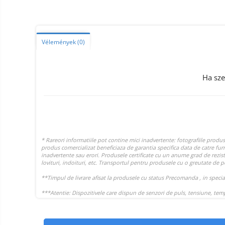
Smart Home
Személyi ápolási termékek
Gadgets tartozék
Vélemények
(0)
Kamerás drónok
Külső akkumulátor
Ha sze
Az autó tartozékai
Lifestyle
Hordozható hangszórók
Vonalkód olvasók
Hordozható elektromos
állomások és napelemek
Napelemek
Elektromos járműtöltő
állomások
Android médialejátszó
TV Box
Újrazárt