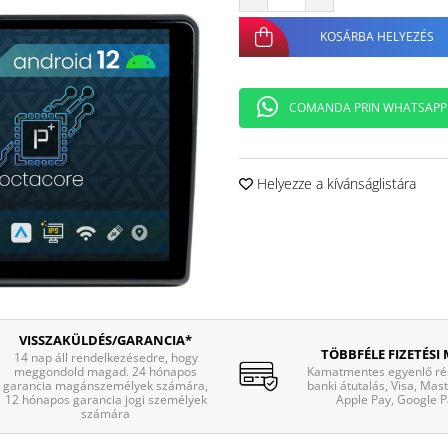
KOSÁRBA HELYEZÉS
COMANDA PRIN WHATSAPP
Helyezze a kívánságlistára
VISSZAKÜLDÉS/GARANCIA*
TÖBBFÉLE FIZETÉSI
14 nap áll rendelkezésedre, hogy
meggondold magad. 24 hónapos
Kamatmentes egyenlő rés
garancia magánszemélyek számára,
banki átutalás, Visa, Mas
12 hónapos garancia jogi személyek
Apple Pay, Google P
számára