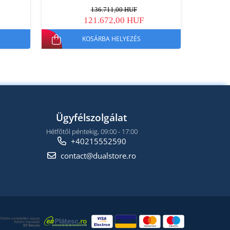
136.711,00 HUF
121.672,00 HUF
KOSÁRBA HELYEZÉS
Ügyfélszolgálat
Hétfőtől péntekig, 09:00 - 17:00
+40215552590
contact@dualstore.ro