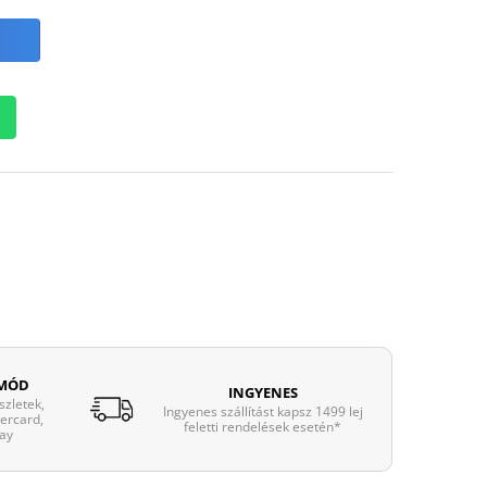
 MÓD
INGYENES
zletek,
Ingyenes szállítást kapsz 1499 lej
tercard,
feletti rendelések esetén*
ay