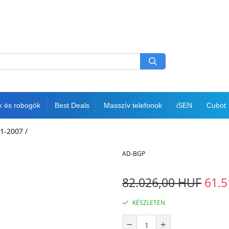
k és robogók
Best Deals
Masszív telefonok
iSEN
Cubot
01-2007 /
AD-BGP
82.026,00 HUF
61.5
KÉSZLETEN