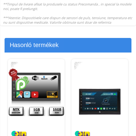
Hasonló termékek
-21%
-
-7%