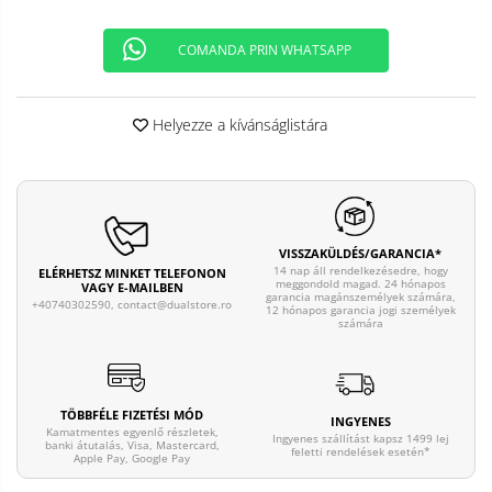
COMANDA PRIN WHATSAPP
Helyezze a kívánságlistára
VISSZAKÜLDÉS/GARANCIA*
14 nap áll rendelkezésedre, hogy
ELÉRHETSZ MINKET TELEFONON
meggondold magad. 24 hónapos
VAGY E-MAILBEN
garancia magánszemélyek számára,
+40740302590,
contact@dualstore.ro
12 hónapos garancia jogi személyek
számára
TÖBBFÉLE FIZETÉSI MÓD
INGYENES
Kamatmentes egyenlő részletek,
Ingyenes szállítást kapsz 1499 lej
banki átutalás, Visa, Mastercard,
feletti rendelések esetén*
Apple Pay, Google Pay