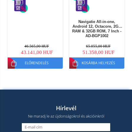
Navigatie All-in-one,
Android 12, Octacore, 2GB
RAM & 32GB ROM, 7 Inch -
AD-BGP1002
46.565,00 HUF
65.055,00 HUF
43.141,00 HUF
51.358,00 HUF
ELŐRENDELÉS
KOSÁRBA HELYEZÉS
Hírlevél
Ne maradj le az újdonságokrol és akcióinkról